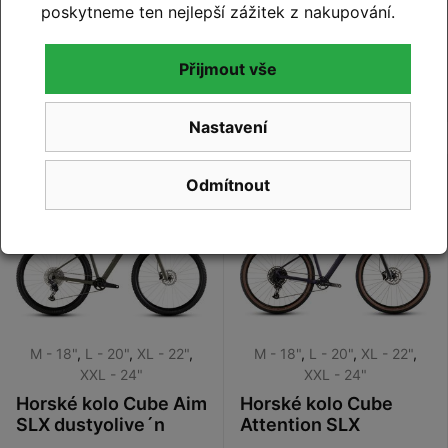
Cube Phenix C:62
Horské kolo Cube Aim
poskytneme ten nejlepší zážitek z nakupování.
Rookie SLX teamline
SLX slateblack´n
2026
´black 2026
42 999 Kč
Detail
38 790 Kč
Přijmout vše
17 999 Kč
Detail
Nastavení
Na dotaz
Na dotaz
Odmítnout
M - 18"
,
L - 20"
,
XL - 22"
,
M - 18"
,
L - 20"
,
XL - 22"
,
XXL - 24"
XXL - 24"
Horské kolo Cube Aim
Horské kolo Cube
SLX dustyolive´n
Attention SLX
´gold 2026
purplegalaxy´n´black