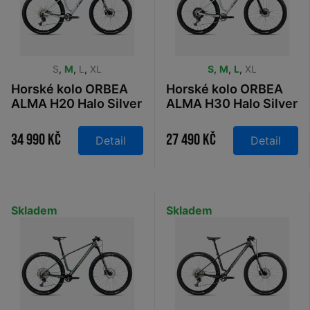
S
,
M
,
L
,
XL
S
,
M
,
L
,
XL
Horské kolo ORBEA
Horské kolo ORBEA
ALMA H20 Halo Silver
ALMA H30 Halo Silver
- Tanzanite 2026
- Tanzanite 2026
34 990 Kč
27 490 Kč
Detail
Detail
Skladem
Skladem