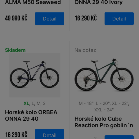
ALMA M50 Seaweed
ONNA 29 40 Ivory
Carbon View 2026
White - Navy Blue
2026
49 990 Kč
16 290 Kč
Detail
Detail
Skladem
Na dotaz
XL
,
L
,
M
,
S
M - 18"
,
L - 20"
,
XL - 22"
,
XXL - 24"
Horské kolo ORBEA
ONNA 29 40
Horské kolo Cube
Tanzanite - Silver
Reaction Pro goblin´n
2026
´black 2026
16 290 Kč
Detail