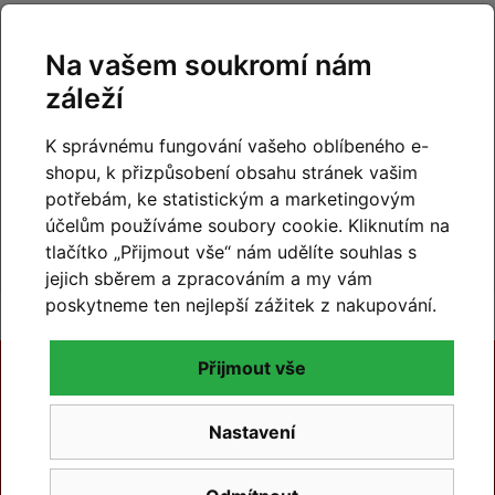
Na vašem soukromí nám
záleží
99% hodnocení
K správnému fungování vašeho oblíbeného e-
zákazníků
shopu, k přizpůsobení obsahu stránek vašim
potřebám, ke statistickým a marketingovým
prohlédnout hodnocení
účelům používáme soubory cookie. Kliknutím na
na
Zboží.cz
a
Firmy.cz
tlačítko „Přijmout vše“ nám udělíte souhlas s
jejich sběrem a zpracováním a my vám
poskytneme ten nejlepší zážitek z nakupování.
Přijmout vše
Nastavení