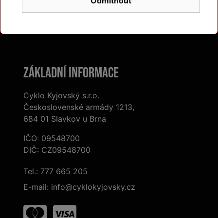
Odmítnout
Další značky
Základní informace
Cyklo Kyjovský s.r.o.
Československé armády 1213,
684 01 Slavkov u Brna
IČO: 09548700
DIČ: CZ09548700
Tel.:
777 665 205
E-mail:
info@cyklokyjovsky.cz