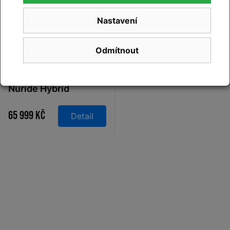
Nastavení
Odmítnout
XS - 46cm
,
S - 50cm
,
M -
54cm
,
L - 58cm
,
XL - 62cm
Elektrokolo Cube
Nuride Hybrid
Performance 600
Easy Entry slabgrey´n
65 999 Kč
Detail
´black 2026