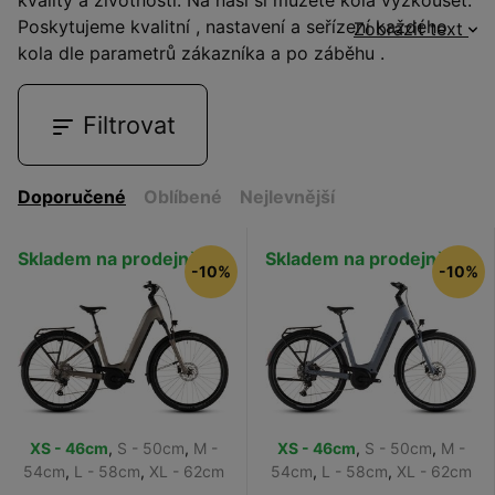
Poskytujeme kvalitní
, nastavení a seřízení každého
Zobrazit text
kola dle parametrů zákazníka a
po záběhu
.
Filtrovat
Doporučené
Oblíbené
Nejlevnější
Skladem na prodejně
Skladem na prodejně
-10%
-10%
XS - 46cm
,
S - 50cm
,
M -
XS - 46cm
,
S - 50cm
,
M -
54cm
,
L - 58cm
,
XL - 62cm
54cm
,
L - 58cm
,
XL - 62cm