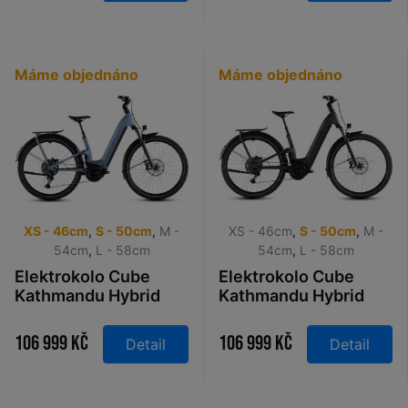
Máme objednáno
Máme objednáno
XS - 46cm
,
S - 50cm
,
M -
XS - 46cm
,
S - 50cm
,
M -
54cm
,
L - 58cm
54cm
,
L - 58cm
Elektrokolo Cube
Elektrokolo Cube
Kathmandu Hybrid
Kathmandu Hybrid
ONE11 HPC Pro 800
ONE11 HPC Pro 800
Easy Entry hazeblue
Easy Entry slabgrey´n
106 999 Kč
106 999 Kč
Detail
Detail
´n´blue 2026
´black 2026