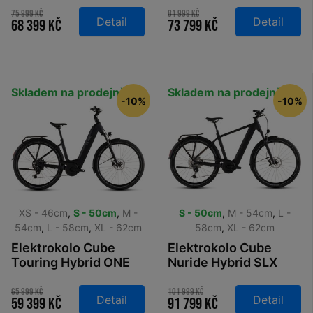
goldenlime´n´black
pea´n´green 2026
75 999 Kč
81 999 Kč
Detail
Detail
68 399 Kč
73 799 Kč
2026
Skladem na prodejně
Skladem na prodejně
-10%
-10%
XS - 46cm
,
S - 50cm
,
M -
S - 50cm
,
M - 54cm
,
L -
54cm
,
L - 58cm
,
XL - 62cm
58cm
,
XL - 62cm
Elektrokolo Cube
Elektrokolo Cube
Touring Hybrid ONE
Nuride Hybrid SLX
600 Easy Entry coal´n
800 black´n´gold
´chrome 2026
2026
65 999 Kč
101 999 Kč
Detail
Detail
59 399 Kč
91 799 Kč