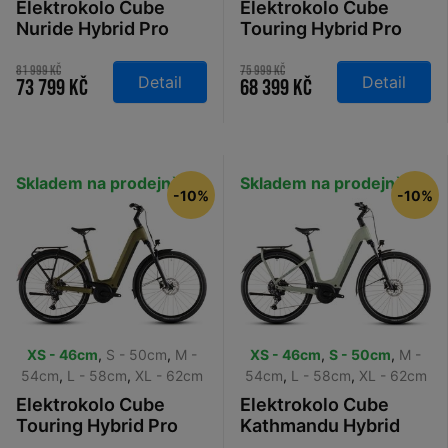
Elektrokolo Cube
Elektrokolo Cube
Nuride Hybrid Pro
Touring Hybrid Pro
800 Easy Entry
800 Easy Entry
flashstone´n´chrome
pearlgrey´n´grey
81 999 Kč
75 999 Kč
Detail
Detail
73 799 Kč
68 399 Kč
2026
2026
Skladem na prodejně
Skladem na prodejně
-10%
-10%
XS - 46cm
,
S - 50cm
,
M -
XS - 46cm
,
S - 50cm
,
M -
54cm
,
L - 58cm
,
XL - 62cm
54cm
,
L - 58cm
,
XL - 62cm
Elektrokolo Cube
Elektrokolo Cube
Touring Hybrid Pro
Kathmandu Hybrid
800 Easy Entry
ONE 800 Easy Entry