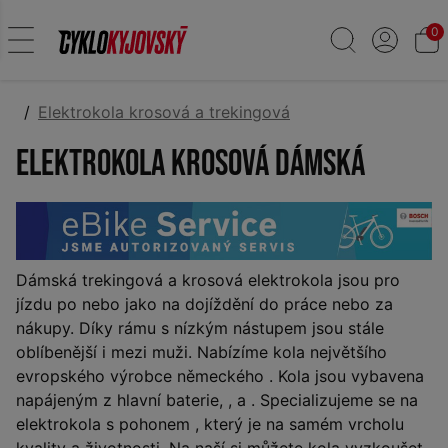
0
Elektrokola krosová a trekingová
Elektrokola krosová dámská
Dámská trekingová a krosová elektrokola jsou
pro
jízdu po
nebo jako
na dojíždění do práce nebo za
nákupy. Díky rámu s nízkým nástupem jsou stále
oblíbenější i mezi muži. Nabízíme kola největšího
evropského výrobce německého
. Kola jsou vybavena
napájeným z hlavní baterie,
,
a
. Specializujeme se na
elektrokola s pohonem
, který je na samém vrcholu
kvality a životnosti. Na naší
si můžete kola vyzkoušet.