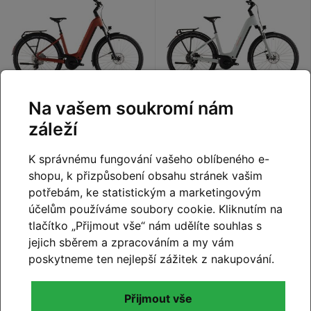
Na vašem soukromí nám
XS - 46cm
,
S - 50cm
,
M -
XS - 46cm
,
S - 50cm
,
M -
54cm
,
L - 58cm
,
XL - 62cm
54cm
,
L - 58cm
,
XL - 62cm
záleží
Elektrokolo Cube
Elektrokolo Cube
Nuride Hybrid Pro
Nuride Hybrid
K správnému fungování vašeho oblíbeného e-
800 Easy Entry chilli
Performance 600
shopu, k přizpůsobení obsahu stránek vašim
´n´black 2026
Easy Entry
81 999 Kč
65 999 Kč
Detail
Detail
potřebám, ke statistickým a marketingovým
desertstone´n´grey
účelům používáme soubory cookie. Kliknutím na
2026
tlačítko „Přijmout vše“ nám udělíte souhlas s
jejich sběrem a zpracováním a my vám
poskytneme ten nejlepší zážitek z nakupování.
Na dotaz
Přijmout vše