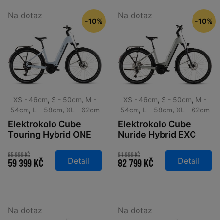
Na dotaz
Na dotaz
-10%
-10%
XS - 46cm
,
S - 50cm
,
M -
XS - 46cm
,
S - 50cm
,
M -
54cm
,
L - 58cm
,
XL - 62cm
54cm
,
L - 58cm
,
XL - 62cm
Elektrokolo Cube
Elektrokolo Cube
Touring Hybrid ONE
Nuride Hybrid EXC
600 Easy Entry
800 Easy Entry
glacier´n´reflex 2026
lemongrass´n´reflex
65 999 Kč
91 999 Kč
Detail
Detail
59 399 Kč
82 799 Kč
2026
Na dotaz
Na dotaz