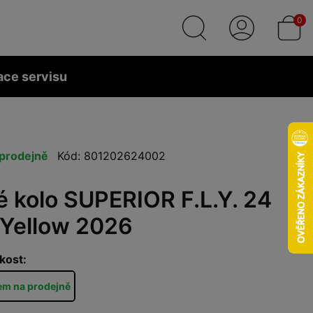
0
ace servisu
prodejně
Kód: 801202624002
é kolo SUPERIOR F.L.Y. 24
 Yellow 2026
kost:
em na prodejně