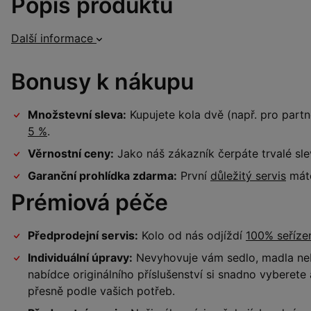
Popis produktu
Další informace
Bonusy k nákupu
Množstevní sleva:
Kupujete kola dvě (např. pro par
5 %
.
Věrnostní ceny:
Jako náš zákazník čerpáte trvalé sl
Garanční prohlídka zdarma:
První
důležitý servis
máte
Prémiová péče
Předprodejní servis:
Kolo od nás odjíždí
100% seříz
Individuální úpravy:
Nevyhovuje vám sedlo, madla neb
nabídce originálního příslušenství si snadno vyberet
přesně podle vašich potřeb.