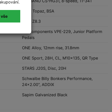
SHIMANO CS-HG31, 8-speed, 11-34T
akupování.
SLOŽENÍ
Thun Topaz, BSA
 vše
KMC Z8.3
VP Components VPE-229, Junior Platform
Pedals
ONE Alloy, 12mm rise, 31.8mm
ONE Sport, 28H, CL, M10x135, QR Type
STARS J20S, Disc, 20H
Schwalbe Billy Bonkers Performance,
24x2.00", ADDIX
Sapim Galvanized Black