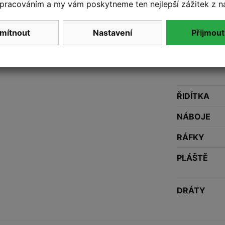
KAZETA
pracováním a my vám poskytneme ten nejlepší zážitek z n
STŘEDOVÉ 
mítnout
Nastavení
Přijmout
ŘETĚZ
PEDÁLY
ŘIDÍTKA
NÁBOJE
RÁFKY
PLÁŠTĚ
DRÁTY