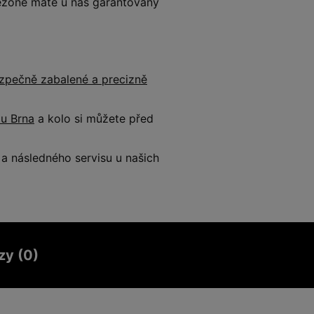
 sezóně máte u nás garantovaný
zpečně zabalené a precizně
 u Brna
a kolo si můžete před
 následného servisu u našich
zy (0)