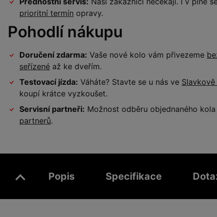
Přednostní servis:
Naši zákazníci nečekají. I v plné
prioritní termín
opravy.
Pohodlí nákupu
Doručení zdarma:
Vaše nové kolo vám přivezeme
be
seřízené
až ke dveřím.
Testovací jízda:
Váháte? Stavte se u nás ve
Slavkově
koupí krátce vyzkoušet.
Servisní partneři:
Možnost odběru objednaného kola a
partnerů
.
Popis
Specifikace
Dota