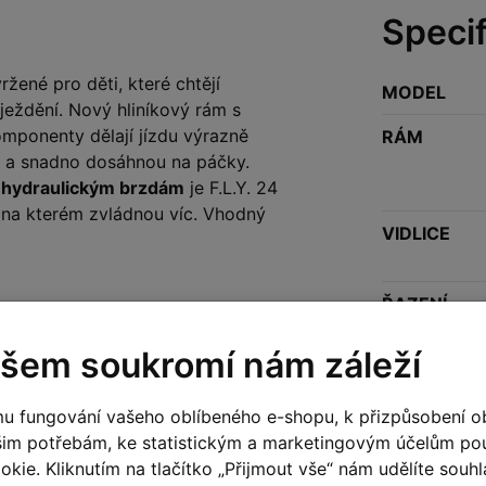
Speci
žené pro děti, které chtějí
MODEL
ježdění. Nový hliníkový rám s
omponenty dělají jízdu výrazně
RÁM
lou a snadno dosáhnou na páčky.
a
hydraulickým brzdám
je F.L.Y. 24
, na kterém zvládnou víc. Vhodný
VIDLICE
ŘAZENÍ
šem soukromí nám záleží
PŘEHAZOV
u fungování vašeho oblíbeného e-shopu, k přizpůsobení o
KLIKY
šim potřebám, ke statistickým a marketingovým účelům p
kie. Kliknutím na tlačítko „Přijmout vše“ nám udělíte souhla