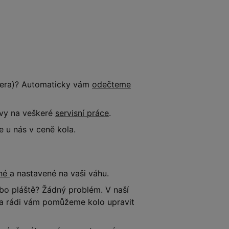
tnera)? Automaticky vám
odečteme
evy na veškeré
servisní práce
.
 u nás v ceně kola.
ené
a nastavené na vaši váhu.
o pláště? Žádný problém. V naší
e a rádi vám pomůžeme kolo upravit