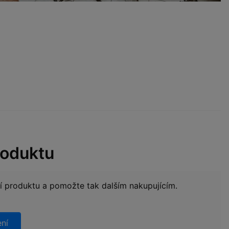
roduktu
ní produktu a pomožte tak dalším nakupujícím.
ení