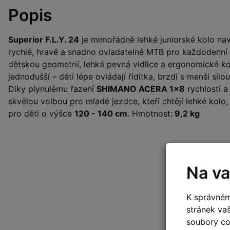
Popis
Superior F.L.Y. 24
je mimořádně lehké juniorské kolo navr
rychlé, hravé a snadno ovladatelné MTB pro každodenní 
dětskou geometrií, lehká pevná vidlice a ergonomické k
jednodušší – děti lépe ovládají řídítka, brzdí s menší si
Díky plynulému řazení
SHIMANO ACERA 1×8
rychlostí 
skvělou volbou pro mladé jezdce, kteří chtějí lehké kolo
pro děti o výšce
120 - 140 cm
. Hmotnost:
9,2 kg
Na va
K správném
stránek va
soubory coo