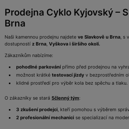
Prodejna Cyklo Kyjovský – S
Brna
Naši kamennou prodejnu najdete
ve Slavkově u Brna
, s
dostupností
z Brna
,
Vyškova i širšího okolí.
Zákazníkům nabízíme:
pohodlné parkování
přímo před prodejnou na vyhr
možnost krátké
testovací jízdy
v bezprostředním ok
klidné prostředí pro výběr kola bez spěchu a tlaku.
O zákazníky se stará
5členný tým
:
3 zkušení prodejci
, kteří pomohou s výběrem sprá
2 profesionální mechanici
se specializací na moder