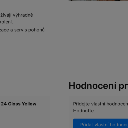
žívájí výhradně
kolení.
izace a servis pohonů
Hodnocení p
 24 Gloss Yellow
Přidejte vlastní hodnoce
Hodnoťte.
Přidat vlastní hodnoc