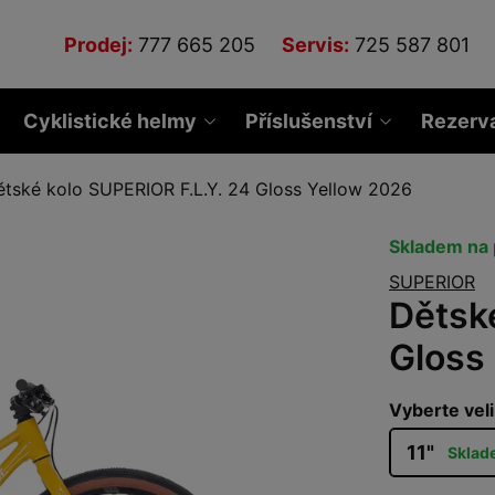
Prodej:
777 665 205
Servis:
725 587 801
Cyklistické helmy
Příslušenství
Rezerv
ětské kolo SUPERIOR F.L.Y. 24 Gloss Yellow 2026
Skladem na 
SUPERIOR
Dětsk
Gloss
Vyberte veli
11"
Sklad