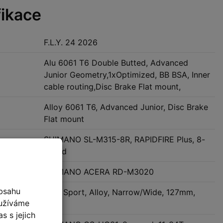
fikace
F.L.Y. 24 2026
Alu 6061 T6 Double Butted, Advanced
Junior Geometry,1xOptimized, BB BSA, Inner
cable routing,Disc Brake Flat mount,
Alloy 6061 T6, Advanced Junior, Disc Brake
Flat mount
SHIMANO SL-M315-8R, RAPIDFIRE Plus, 8-
speed
AČKA
SHIMANO ACERA RD-M3020
bsahu
ONE Sport, Alloy, Narrow/Wide, 127mm,
oužíváme
28T
s s jejich