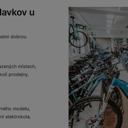
lavkov u
 velmi dobrou
azených místech,
olí prodejny,
vného modelu,
ní elektrokola.