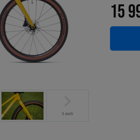
15 9
5 další