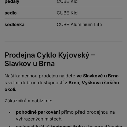
pedály
CUBE Kid
sedlo
CUBE Kid
sedlovka
CUBE Aluminium Lite
Prodejna Cyklo Kyjovský –
Slavkov u Brna
Naši kamennou prodejnu najdete
ve Slavkově u Brna
,
s velmi dobrou dostupností
z Brna
,
Vyškova i širšího
okolí.
Zákazníkům nabízíme:
pohodlné parkování
přímo před prodejnou na
vyhrazených místech,
možnost krátké
testovací jízdy
v bezprostředním