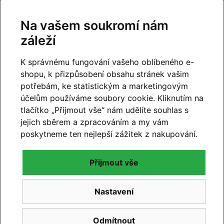
Na vašem soukromí nám
záleží
K správnému fungování vašeho oblíbeného e-
shopu, k přizpůsobení obsahu stránek vašim
potřebám, ke statistickým a marketingovým
účelům používáme soubory cookie. Kliknutím na
tlačítko „Přijmout vše“ nám udělíte souhlas s
jejich sběrem a zpracováním a my vám
poskytneme ten nejlepší zážitek z nakupování.
Dotazy k produktu
(2)
Přijmout vše
Máte otázky k produktu:
Dětské kolo Cube Acid
Nastavení
200 Disc blue´n´coral
?
Zeptejte se.
Odmítnout