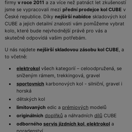
firmy
v roce 2011
a za více než patnáct let zkušeností
jsme se vypracovali mezi
přední prodejce kol CUBE
v
České republice. Díky
nejširší nabídce
skladových kol
CUBE a jejich detailní znalosti vám pomůžeme vybrat
kolo, které bude nejvhodnější právě pro vás a
skutečně odpovídá vašim potřebám.
U nás najdete
nejširší skladovou zásobu kol CUBE
, a
to včetně:
elektrokol
všech kategorií – celoodpružená, se
sníženým rámem, trekkingová, gravel
sportovních
karbonových kol - silniční, gravel i
horská
dětských kol
limitovaných
edic a
prémiových
modelů
originálních
doplňků
a náhradních
dílů
CUBE
odborného
servis jízdních kol, elektrokol
a
poradenství