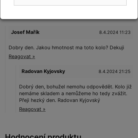
Napište dotaz
Josef Mařík
8.4.2024 11:23
Dobry den. Jakou hmotnost ma toto kolo? Dekuji
Reagovat »
Radovan Kyjovsky
8.4.2024 21:25
Dobrý den, bohužel nemohu odpovědět. Kolo již
nemáme skladem a nemůžeme ho tedy zvážit.
Přeji hezký den. Radovan Kyjovský
Reagovat »
Hodnocení produktu