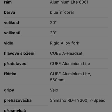
rám
Aluminium Lite 6061
barva
blue´n´coral
velikost
20"
velikosti
20"
vidle
Rigid Alloy fork
hlavové složení
CUBE A-Headset
představec
CUBE Aluminium Lite
řídítka
CUBE Aluminium Lite,
560mm
gripy
Velo
přehazovačka
Shimano RD-TY300, 7-Speed
přesmykač