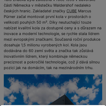
části Německa v městečku Waldershof nedaleko
českých hranic. Zakladatel značky
CUBE
Marcus
Pürner začal montovat první kola v prostorách o
velikosti pouhých 50 m². Díky neutuchající touze
nabízet kvalitní kola za dostupné ceny a s důrazem na
inovace a moderní technologie, se rychle stala lídrem
mezi evropskými značkami. Současná roční produkce
dosahuje 1,5 milionu vyrobených kol. Kola jsou
dodávána do 60 zemí světa a značka tak zůstává
inovativním lídrem, který kombinuje německou
preciznost a pokročilé technologie, což jí dává silnou
pozici jak na domácím, tak na mezinárodním trhu.