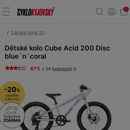
0
Dětská kola 20
Dětské kolo Cube Acid 200 Disc
blue´n´coral
67%
z 34
hodnocení
-20
%
Ušetříte
2 600 Kč
Doprava
ZDARMA