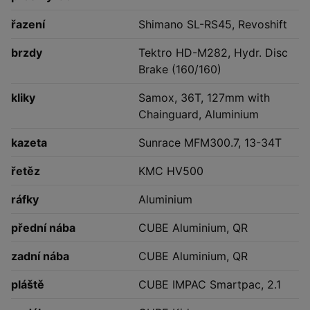
řazení
Shimano SL-RS45, Revoshift
brzdy
Tektro HD-M282, Hydr. Disc
Brake (160/160)
kliky
Samox, 36T, 127mm with
Chainguard, Aluminium
kazeta
Sunrace MFM300.7, 13-34T
řetěz
KMC HV500
ráfky
Aluminium
přední nába
CUBE Aluminium, QR
zadní nába
CUBE Aluminium, QR
pláště
CUBE IMPAC Smartpac, 2.1