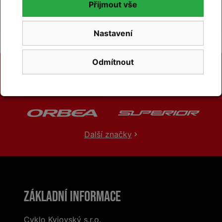
na
Zboží.cz
a
Firmy.cz
Přijmout vše
Nastavení
Odmítnout
Další značky
Základní informace
Cyklo Kyjovský s.r.o.