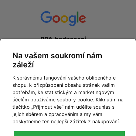
99% hodnocení
zákazníků
Na vašem soukromí nám
prohlédnout hodnocení
záleží
na
Google.com
K správnému fungování vašeho oblíbeného e-
shopu, k přizpůsobení obsahu stránek vašim
potřebám, ke statistickým a marketingovým
účelům používáme soubory cookie. Kliknutím na
tlačítko „Přijmout vše“ nám udělíte souhlas s
99% hodnocení
jejich sběrem a zpracováním a my vám
zákazníků
poskytneme ten nejlepší zážitek z nakupování.
prohlédnout hodnocení