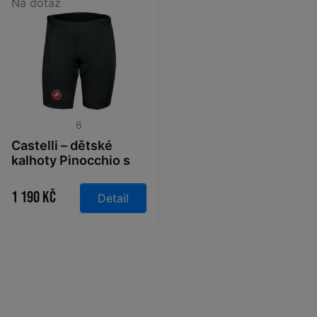
Na dotaz
6
Castelli – dětské
kalhoty Pinocchio s
vložkou, black
1 190 Kč
Detail