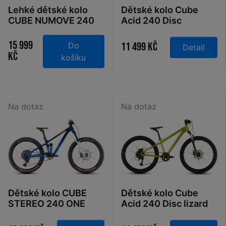
Lehké dětské kolo
Dětské kolo Cube
CUBE NUMOVE 240
Acid 240 Disc
Disc redrose´n
actionteam 2026
´peach 2026
15 999
Do
11 499 Kč
Detail
Kč
košíku
Na dotaz
Na dotaz
Dětské kolo CUBE
Dětské kolo Cube
STEREO 240 ONE
Acid 240 Disc lizard
actionteam 2026
´n´blue 2026