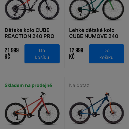
Dětské kolo CUBE
Lehké dětské kolo
REACTION 240 PRO
CUBE NUMOVE 240
black´n´blue´n´red
seagreen´n´green
2026
2026
21 999
12 999
Do
Do
Kč
Kč
košíku
košíku
Skladem na prodejně
Na dotaz