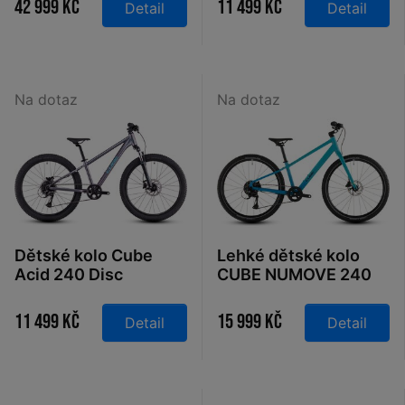
42 999 Kč
11 499 Kč
Detail
Detail
Na dotaz
Na dotaz
Dětské kolo Cube
Lehké dětské kolo
Acid 240 Disc
CUBE NUMOVE 240
galactic´n´cyan 2026
Disc pacificblue´n
´steelblue 2026
11 499 Kč
15 999 Kč
Detail
Detail