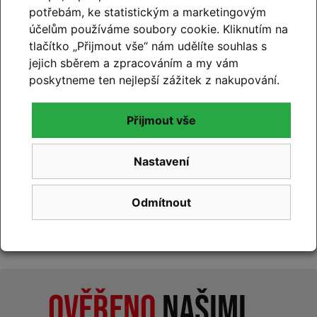
potřebám, ke statistickým a marketingovým
účelům používáme soubory cookie. Kliknutím na
tlačítko „Přijmout vše“ nám udělíte souhlas s
Lehké dětské kolo
jejich sběrem a zpracováním a my vám
CUBE NUMOVE 240
poskytneme ten nejlepší zážitek z nakupování.
Disc lavagrey´n
´coolgreen 2026
15 999 Kč
Detail
Přijmout vše
Nastavení
Odmítnout
Ověřeno
našimi