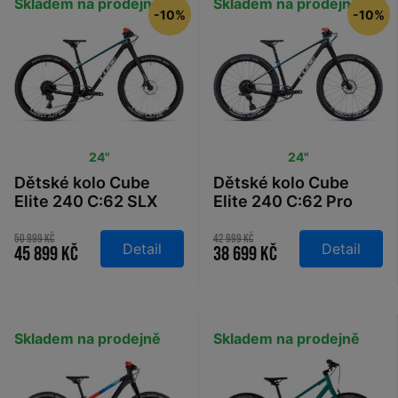
Skladem na prodejně
Skladem na prodejně
-10%
-10%
24"
24"
Dětské kolo Cube
Dětské kolo Cube
Elite 240 C:62 SLX
Elite 240 C:62 Pro
carbon´n´blue´n´red
carbon´n´blue´n´red
2026
2026
50 999 Kč
42 999 Kč
Detail
Detail
45 899 Kč
38 699 Kč
Skladem na prodejně
Skladem na prodejně