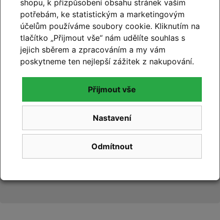
shopu, k přizpůsobení obsahu stránek vašim
99% hodnocení
potřebám, ke statistickým a marketingovým
zákazníků
účelům používáme soubory cookie. Kliknutím na
tlačítko „Přijmout vše“ nám udělíte souhlas s
prohlédnout hodnocení
jejich sběrem a zpracováním a my vám
na
Google.com
poskytneme ten nejlepší zážitek z nakupování.
Přijmout vše
Nastavení
99% hodnocení
zákazníků
Odmítnout
prohlédnout hodnocení
na
Zboží.cz
a
Firmy.cz