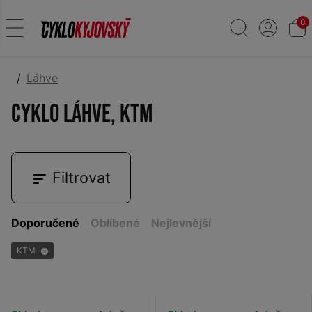
0
Láhve
Cyklo láhve, KTM
Filtrovat
Doporučené
Oblíbené
Nejlevnější
KTM