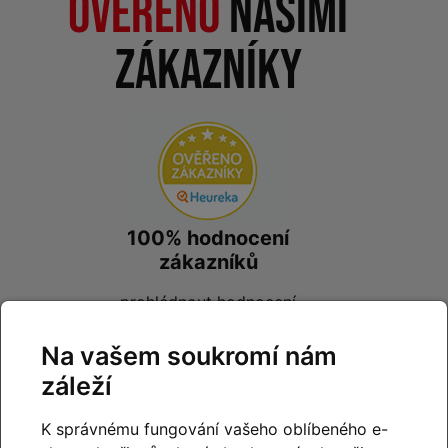
Ověřeno
našimi
zákazníky
100% hodnocení
zákazníků
prohlédnout hodnocení
na
Heureka.cz
Na vašem soukromí nám
záleží
K správnému fungování vašeho oblíbeného e-