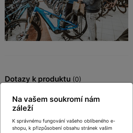
Dotazy k produktu
(0)
Máte otázky k produktu:
Celoodpružené kolo
Na vašem soukromí nám
ORBEA RALLON M-TEAM
záleží
JadeGreenCarbonView-StoneSilver2023
?
Zeptejte se.
K správnému fungování vašeho oblíbeného e-
shopu, k přizpůsobení obsahu stránek vašim
Napište dotaz