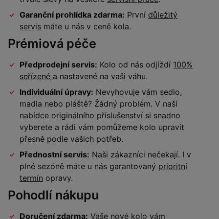
Garanční prohlídka zdarma:
První
důležitý
servis
máte u nás v ceně kola.
Prémiová péče
Předprodejní servis:
Kolo od nás odjíždí
100%
seřízené
a nastavené na vaši váhu.
Individuální úpravy:
Nevyhovuje vám sedlo,
madla nebo pláště? Žádný problém. V naší
nabídce originálního příslušenství si snadno
vyberete a rádi vám pomůžeme kolo upravit
přesně podle vašich potřeb.
Přednostní servis:
Naši zákazníci nečekají. I v
plné sezóně máte u nás garantovaný
prioritní
termín
opravy.
Pohodlí nákupu
Doručení zdarma:
Vaše nové kolo vám