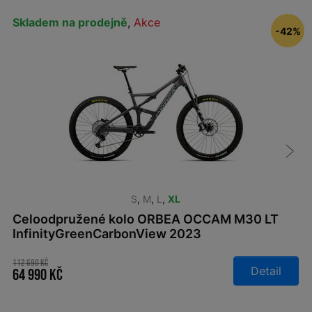
Skladem na prodejně
,
Akce
-42%
S
,
M
,
L
,
XL
Celoodpružené kolo ORBEA OCCAM M30 LT
InfinityGreenCarbonView 2023
112 690 Kč
Detail
64 990 Kč