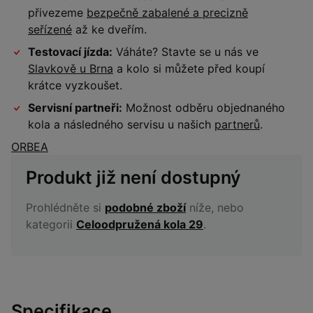
přivezeme
bezpečně zabalené a precizně
seřízené
až ke dveřím.
Testovací jízda:
Váháte? Stavte se u nás ve
Slavkově u Brna
a kolo si můžete před koupí
krátce vyzkoušet.
Servisní partneři:
Možnost odběru objednaného
kola a následného servisu u našich
partnerů
.
ORBEA
Produkt již není dostupný
Prohlédněte si
podobné zboží
níže, nebo
kategorii
Celoodpružená kola 29
.
Specifikace