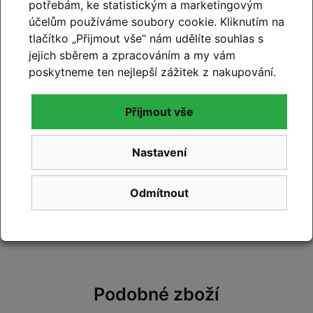
potřebám, ke statistickým a marketingovým
účelům používáme soubory cookie. Kliknutím na
tlačítko „Přijmout vše“ nám udělíte souhlas s
jejich sběrem a zpracováním a my vám
poskytneme ten nejlepší zážitek z nakupování.
Hodnocení produktu
Přijmout vše
Přidejte vlastní hodnocení produktu a pomožte
tak dalším nakupujícím.
Nastavení
Hodnoťte.
Přidat vlastní hodnocení
Odmítnout
Podobné zboží