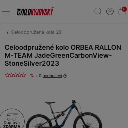
0
Celoodpružená kola 29
Celoodpružené kolo ORBEA RALLON
M-TEAM JadeGreenCarbonView-
StoneSilver2023
%
z 0
hodnocení
Doprava
ZDARMA