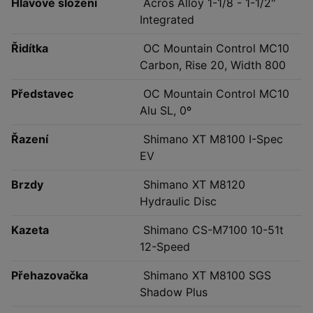
Hlavové složení
Acros Alloy 1-1/8 - 1-1/2"
Integrated
Řidítka
OC Mountain Control MC10
Carbon, Rise 20, Width 800
Představec
OC Mountain Control MC10
Alu SL, 0º
Řazení
Shimano XT M8100 I-Spec
EV
Brzdy
Shimano XT M8120
Hydraulic Disc
Kazeta
Shimano CS-M7100 10-51t
12-Speed
Přehazovačka
Shimano XT M8100 SGS
Shadow Plus