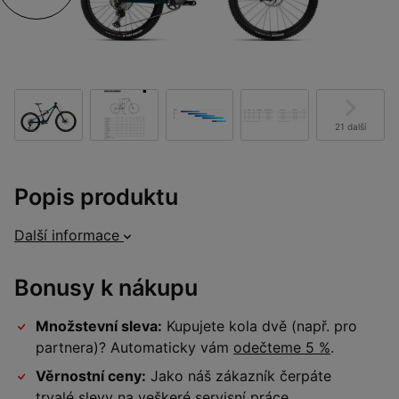
21 další
Popis produktu
Další informace
Bonusy k nákupu
Množstevní sleva:
Kupujete kola dvě (např. pro
partnera)? Automaticky vám
odečteme 5 %
.
Věrnostní ceny:
Jako náš zákazník čerpáte
trvalé slevy na veškeré
servisní práce
.