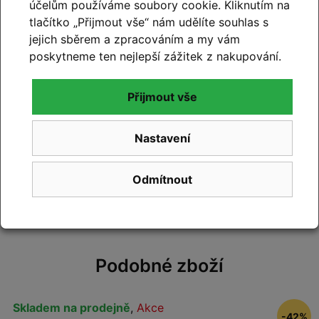
účelům používáme soubory cookie. Kliknutím na
tlačítko „Přijmout vše“ nám udělíte souhlas s
jejich sběrem a zpracováním a my vám
Hodnocení produktu
poskytneme ten nejlepší zážitek z nakupování.
Přidejte vlastní hodnocení produktu a pomožte
Přijmout vše
tak dalším nakupujícím.
Hodnoťte.
Nastavení
Přidat vlastní hodnocení
Odmítnout
Podobné zboží
Skladem na prodejně
,
Akce
-42%