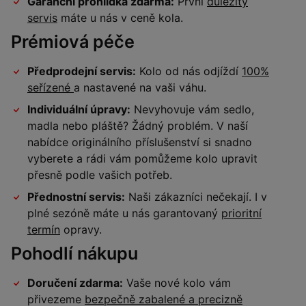
Garanční prohlídka zdarma:
První
důležitý
servis
máte u nás v ceně kola.
Prémiová péče
Předprodejní servis:
Kolo od nás odjíždí
100%
seřízené
a nastavené na vaši váhu.
Individuální úpravy:
Nevyhovuje vám sedlo,
madla nebo pláště? Žádný problém. V naší
nabídce originálního příslušenství si snadno
vyberete a rádi vám pomůžeme kolo upravit
přesně podle vašich potřeb.
Přednostní servis:
Naši zákazníci nečekají. I v
plné sezóně máte u nás garantovaný
prioritní
termín
opravy.
Pohodlí nákupu
Doručení zdarma:
Vaše nové kolo vám
přivezeme
bezpečně zabalené a precizně