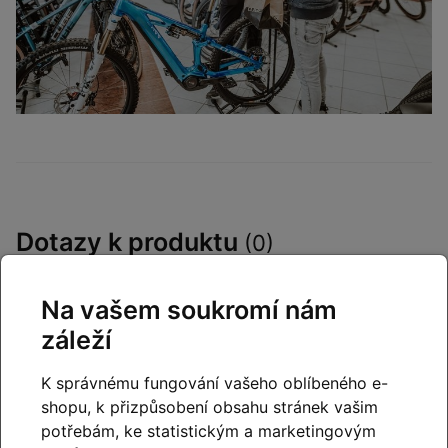
Dotazy k produktu
(0)
Máte otázky k produktu:
Celoodpružené kolo
Na vašem soukromí nám
ORBEA OIZ M11-AXS Coral-Black 2022
?
záleží
Zeptejte se.
K správnému fungování vašeho oblíbeného e-
Napište dotaz
shopu, k přizpůsobení obsahu stránek vašim
potřebám, ke statistickým a marketingovým