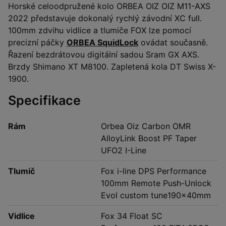
Horské celoodpružené kolo ORBEA OIZ OIZ M11-AXS
2022 představuje dokonalý rychlý závodní XC full.
100mm zdvihu vidlice a tlumiče FOX lze pomocí
precizní páčky
ORBEA SquidLock
ovádat současně.
Řazení bezdrátovou digitální sadou Sram GX AXS.
Brzdy Shimano XT M8100. Zapletená kola DT Swiss X-
1900.
Specifikace
Rám
Orbea Oiz Carbon OMR
AlloyLink Boost PF Taper
UFO2 I-Line
Tlumič
Fox i-line DPS Performance
100mm Remote Push-Unlock
Evol custom tune190x40mm
Vidlice
Fox 34 Float SC