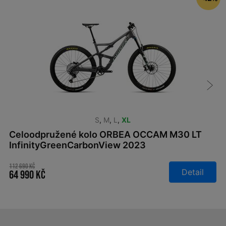
S
,
M
,
L
,
XL
Celoodpružené kolo ORBEA OCCAM M30 LT
InfinityGreenCarbonView 2023
112 690 Kč
Detail
64 990 Kč