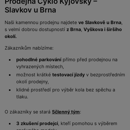
Prodejna Cyklo Kyjovský –
Slavkov u Brna
Naši kamennou prodejnu najdete
ve Slavkově u Brna
,
s velmi dobrou dostupností
z Brna
,
Vyškova i širšího
okolí.
Zákazníkům nabízíme:
pohodlné parkování
přímo před prodejnou na
vyhrazených místech,
možnost krátké
testovací jízdy
v bezprostředním
okolí prodejny,
klidné prostředí pro výběr kola bez spěchu a
tlaku.
O zákazníky se stará
5členný tým
:
3 zkušení prodejci
, kteří pomohou s výběrem