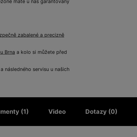
 sezóně máte u nás garantovaný
zpečně zabalené a precizně
 u Brna
a kolo si můžete před
 následného servisu u našich
menty (1)
Video
Dotazy (0)