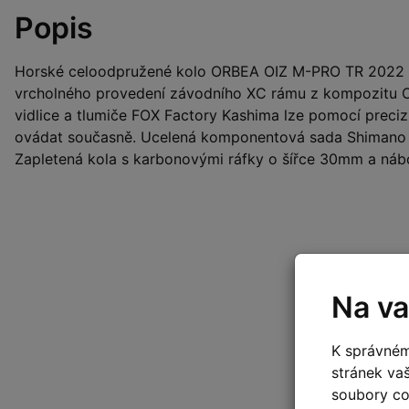
Popis
Horské celoodpružené kolo ORBEA OIZ M-PRO TR 2022 
vrcholného provedení závodního XC rámu z kompozitu
vidlice a tlumiče FOX Factory Kashima lze pomocí preci
ovádat současně. Ucelená komponentová sada Shimano 
Zapletená kola s karbonovými ráfky o šířce 30mm a náb
Na va
K správném
stránek va
soubory coo