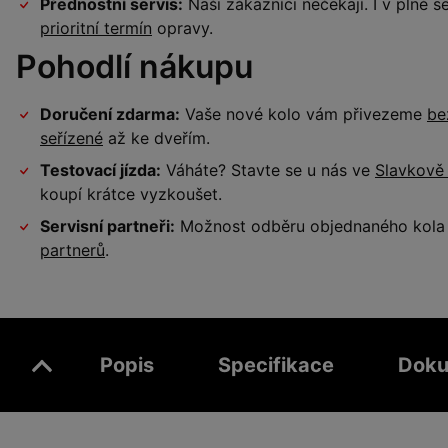
Přednostní servis:
Naši zákazníci nečekají. I v plné
prioritní termín
opravy.
Pohodlí nákupu
Doručení zdarma:
Vaše nové kolo vám přivezeme
be
seřízené
až ke dveřím.
Testovací jízda:
Váháte? Stavte se u nás ve
Slavkově
koupí krátce vyzkoušet.
Servisní partneři:
Možnost odběru objednaného kola a
partnerů
.
Popis
Specifikace
Doku