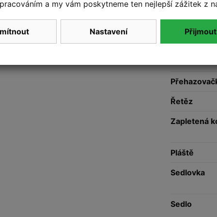
Představec
pracováním a my vám poskytneme ten nejlepší zážitek z n
Řazení
mítnout
Nastavení
Přijmout
Brzdy
Kazeta
Přehazovač
Řetěz
Zapletená k
Pláště
Sedlovka
Sedlo