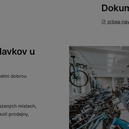
Doku
orbea-nav
lavkov u
 velmi dobrou
azených místech,
olí prodejny,