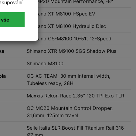
OC MP20 Mountain Performance, -8º
akupování.
Shimano XT M8100 I-Spec EV
 vše
Shimano XT M8100 Hydraulic Disc
Shimano CS-M8100 10-51t 12-Speed
ka
Shimano XTR M9100 SGS Shadow Plus
Shimano M8100
ola
OC XC TEAM, 30 mm internal width,
Tubeless ready, 28H
Maxxis Rekon Race 2.35" 120 TPI Exo TLR
OC MC20 Mountain Control Dropper,
31,6mm, 125mm travel
Selle Italia SLR Boost Fill Titanium Rail 316
Ø7 mm