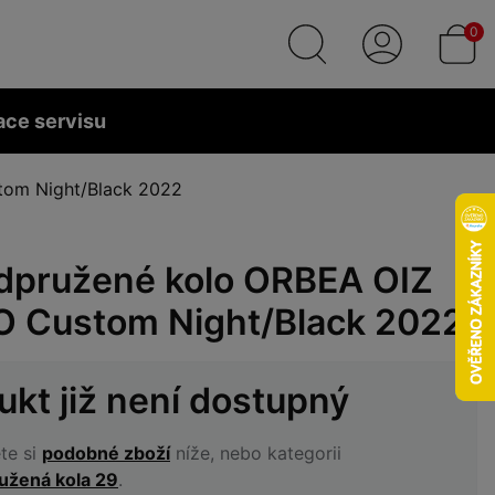
0
ace servisu
tom Night/Black 2022
dpružené kolo ORBEA OIZ
 Custom Night/Black 2022
ukt již není dostupný
te si
podobné zboží
níže, nebo kategorii
užená kola 29
.