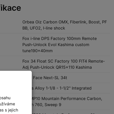
fikace
Orbea Oiz Carbon OMX, Fiberlink, Boost, PF
BB, UFO2, I-line shock
Fox i-line DPS Factory 100mm Remote
Push-Unlock Evol Kashima custom
tune190x40mm
Fox 34 Float SC Factory 100 FIT4 Remote-
Adj Push-Unlock QR15x110 Kashima
Race Face Next-SL 34t
Acros Alloy 1-1/8 - 1-1/2" Integrated
bsahu
OC MP10 Mountain Performance Carbon,
oužíváme
Width 760, Sweep 9
s s jejich