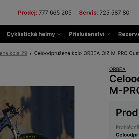
Prodej:
777 665 205
Servis:
725 587 801
Cyklistické helmy
Příslušenství
Rezerv
ená kola 29
Celoodpružené kolo ORBEA OIZ M-PRO Cus
ORBEA
Celoo
M-PRO
Prod
Prohlédně
Celoodpr