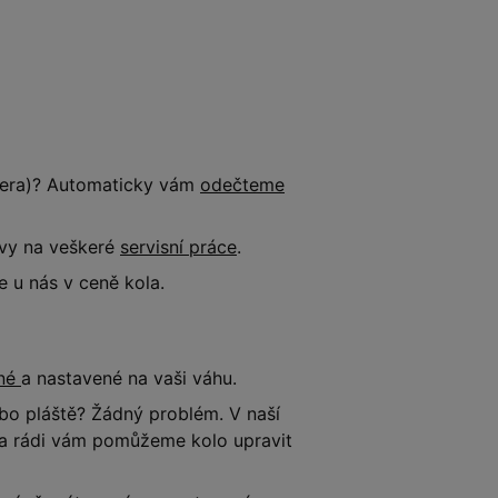
tnera)? Automaticky vám
odečteme
evy na veškeré
servisní práce
.
 u nás v ceně kola.
ené
a nastavené na vaši váhu.
o pláště? Žádný problém. V naší
e a rádi vám pomůžeme kolo upravit