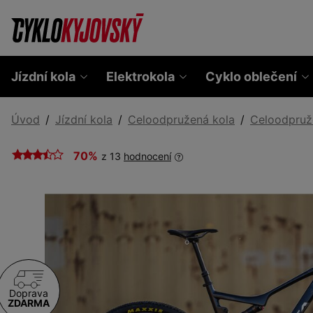
Jízdní kola
Elektrokola
Cyklo oblečení
Úvod
Jízdní kola
Celoodpružená kola
Celoodpruž
70%
z 13
hodnocení
Doprava
ZDARMA