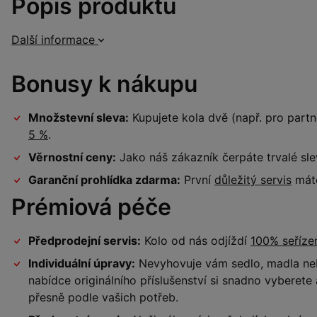
Popis produktu
Další informace
Bonusy k nákupu
Množstevní sleva:
Kupujete kola dvě (např. pro par
5 %
.
Věrnostní ceny:
Jako náš zákazník čerpáte trvalé sl
Garanční prohlídka zdarma:
První
důležitý servis
máte
Prémiová péče
Předprodejní servis:
Kolo od nás odjíždí
100% seříz
Individuální úpravy:
Nevyhovuje vám sedlo, madla neb
nabídce originálního příslušenství si snadno vyberet
přesně podle vašich potřeb.