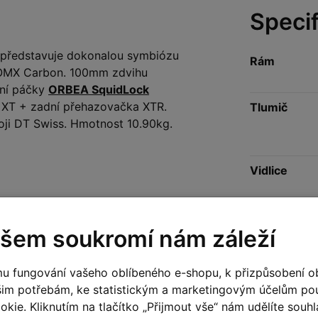
Speci
představuje dokonalou symbiózu
Rám
 OMX Carbon. 100mm zdvihu
zní páčky
ORBEA SquidLock
XT + zadní přehazovačka XTR.
Tlumič
oji DT Swiss. Hmotnost 10.90kg.
Vidlice
Kliky
šem soukromí nám záleží
Hl. složení
u fungování vašeho oblíbeného e-shopu, k přizpůsobení o
Řidítka
šim potřebám, ke statistickým a marketingovým účelům p
kie. Kliknutím na tlačítko „Přijmout vše“ nám udělíte souhla