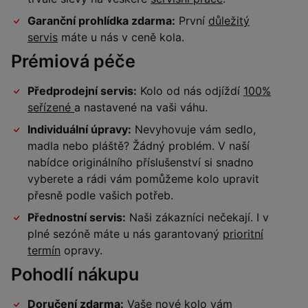
Garanční prohlídka zdarma:
První
důležitý
servis
máte u nás v ceně kola.
Prémiová péče
Předprodejní servis:
Kolo od nás odjíždí
100%
seřízené
a nastavené na vaši váhu.
Individuální úpravy:
Nevyhovuje vám sedlo,
madla nebo pláště? Žádný problém. V naší
nabídce originálního příslušenství si snadno
vyberete a rádi vám pomůžeme kolo upravit
přesně podle vašich potřeb.
Přednostní servis:
Naši zákazníci nečekají. I v
plné sezóně máte u nás garantovaný
prioritní
termín
opravy.
Pohodlí nákupu
Doručení zdarma:
Vaše nové kolo vám