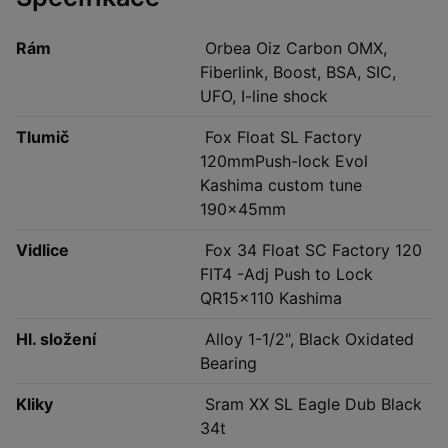
Rám
Orbea Oiz Carbon OMX,
Fiberlink, Boost, BSA, SIC,
UFO, I-line shock
Tlumič
Fox Float SL Factory
120mmPush-lock Evol
Kashima custom tune
190x45mm
Vidlice
Fox 34 Float SC Factory 120
FIT4 -Adj Push to Lock
QR15x110 Kashima
Hl. složení
Alloy 1-1/2", Black Oxidated
Bearing
Kliky
Sram XX SL Eagle Dub Black
34t