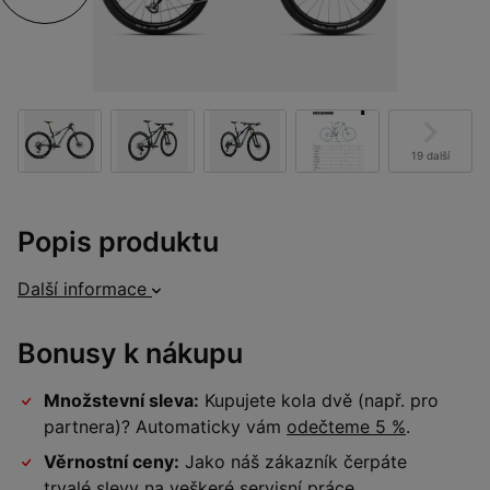
19 další
Popis produktu
Další informace
Bonusy k nákupu
Množstevní sleva:
Kupujete kola dvě (např. pro
partnera)? Automaticky vám
odečteme 5 %
.
Věrnostní ceny:
Jako náš zákazník čerpáte
trvalé slevy na veškeré
servisní práce
.