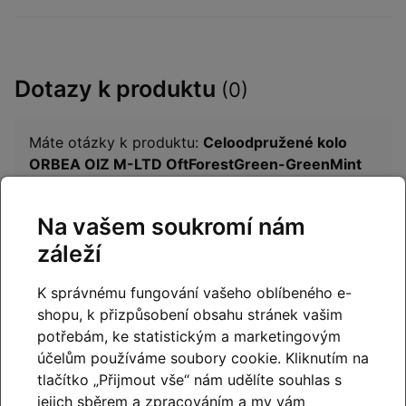
Dotazy k produktu
(0)
Máte otázky k produktu:
Celoodpružené kolo
ORBEA OIZ M-LTD OftForestGreen-GreenMint
2025
?
Zeptejte se.
Na vašem soukromí nám
záleží
Napište dotaz
K správnému fungování vašeho oblíbeného e-
shopu, k přizpůsobení obsahu stránek vašim
potřebám, ke statistickým a marketingovým
Hodnocení produktu
účelům používáme soubory cookie. Kliknutím na
tlačítko „Přijmout vše“ nám udělíte souhlas s
jejich sběrem a zpracováním a my vám