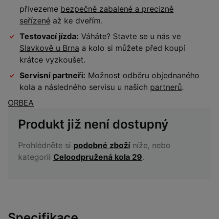
přivezeme
bezpečně zabalené a precizně
seřízené
až ke dveřím.
Testovací jízda:
Váháte? Stavte se u nás ve
Slavkově u Brna
a kolo si můžete před koupí
krátce vyzkoušet.
Servisní partneři:
Možnost odběru objednaného
kola a následného servisu u našich
partnerů
.
ORBEA
Produkt již není dostupný
Prohlédněte si
podobné zboží
níže, nebo
kategorii
Celoodpružená kola 29
.
Specifikace