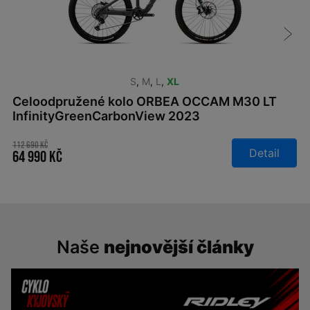
S
,
M
,
L
,
XL
Celoodpružené kolo ORBEA OCCAM M30 LT
InfinityGreenCarbonView 2023
112 690 Kč
Detail
64 990 Kč
Naše
nejnovější články