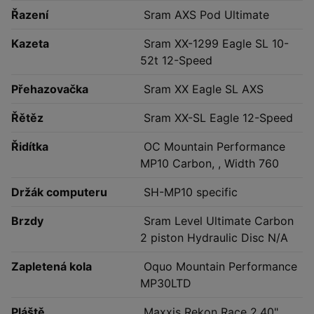
Řazení
Sram AXS Pod Ultimate
Kazeta
Sram XX-1299 Eagle SL 10-
52t 12-Speed
Přehazovačka
Sram XX Eagle SL AXS
Řětěz
Sram XX-SL Eagle 12-Speed
Řidítka
OC Mountain Performance
MP10 Carbon, , Width 760
Držák computeru
SH-MP10 specific
Brzdy
Sram Level Ultimate Carbon
2 piston Hydraulic Disc N/A
Zapletená kola
Oquo Mountain Performance
MP30LTD
Pláště
Maxxis Rekon Race 2.40"