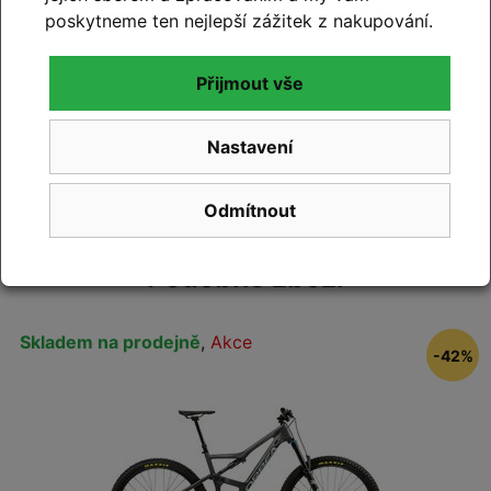
Přidejte vlastní hodnocení produktu a pomožte
poskytneme ten nejlepší zážitek z nakupování.
tak dalším nakupujícím.
Hodnoťte.
Přijmout vše
Přidat vlastní hodnocení
Nastavení
Odmítnout
Podobné zboží
Skladem na prodejně
,
Akce
-42%