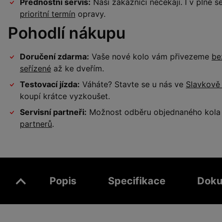
Přednostní servis:
Naši zákazníci nečekají. I v plné
prioritní termín
opravy.
Pohodlí nákupu
Doručení zdarma:
Vaše nové kolo vám přivezeme
be
seřízené
až ke dveřím.
Testovací jízda:
Váháte? Stavte se u nás ve
Slavkově
koupí krátce vyzkoušet.
Servisní partneři:
Možnost odběru objednaného kola a
partnerů
.
Popis
Specifikace
Doku