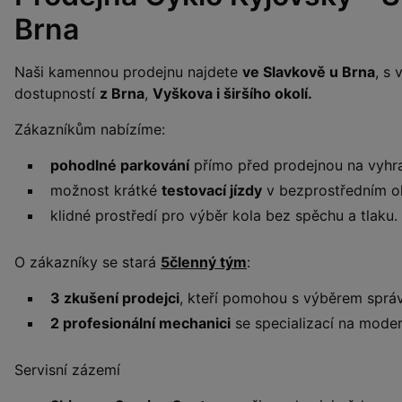
Brna
Naši kamennou prodejnu najdete
ve Slavkově u Brna
, s
dostupností
z Brna
,
Vyškova i širšího okolí.
Zákazníkům nabízíme:
pohodlné parkování
přímo před prodejnou na vyhr
možnost krátké
testovací jízdy
v bezprostředním ok
klidné prostředí pro výběr kola bez spěchu a tlaku.
O zákazníky se stará
5členný tým
:
3 zkušení prodejci
, kteří pomohou s výběrem sprá
2 profesionální mechanici
se specializací na moder
Servisní zázemí