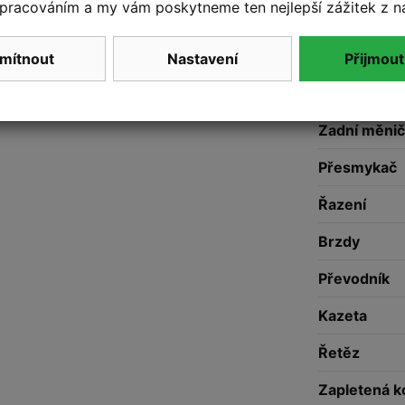
pracováním a my vám poskytneme ten nejlepší zážitek z n
Představec
Řidítka
mítnout
Nastavení
Přijmout
Gripy
Zadní měnič
Přesmykač
Řazení
Brzdy
Převodník
Kazeta
Řetěz
Zapletená k