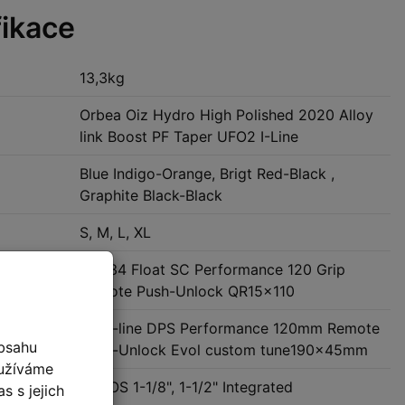
fikace
13,3kg
Orbea Oiz Hydro High Polished 2020 Alloy
link Boost PF Taper UFO2 I-Line
Blue Indigo-Orange, Brigt Red-Black ,
Graphite Black-Black
S, M, L, XL
Fox 34 Float SC Performance 120 Grip
Remote Push-Unlock QR15x110
Fox i-line DPS Performance 120mm Remote
bsahu
Push-Unlock Evol custom tune190x45mm
oužíváme
žení
ACROS 1-1/8", 1-1/2" Integrated
s s jejich