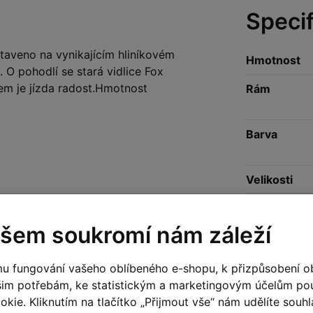
Speci
aveno na vynikajícím hliníkovém
Hmotnost
 O pohodlí se stará vidlice Fox
em je jízda radost.Hmotnost
Rám
Barva
Velikosti
Vidlice
šem soukromí nám záleží
Zadní tlumič
u fungování vašeho oblíbeného e-shopu, k přizpůsobení o
šim potřebám, ke statistickým a marketingovým účelům p
Hlavové slo
kie. Kliknutím na tlačítko „Přijmout vše“ nám udělíte souhla