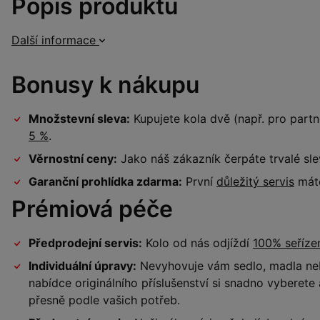
Popis produktu
Další informace
Bonusy k nákupu
Množstevní sleva:
Kupujete kola dvě (např. pro par
5 %
.
Věrnostní ceny:
Jako náš zákazník čerpáte trvalé sl
Garanční prohlídka zdarma:
První
důležitý servis
máte
Prémiová péče
Předprodejní servis:
Kolo od nás odjíždí
100% seříz
Individuální úpravy:
Nevyhovuje vám sedlo, madla neb
nabídce originálního příslušenství si snadno vyberet
přesně podle vašich potřeb.