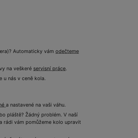
tnera)? Automaticky vám
odečteme
evy na veškeré
servisní práce
.
 u nás v ceně kola.
ené
a nastavené na vaši váhu.
o pláště? Žádný problém. V naší
e a rádi vám pomůžeme kolo upravit