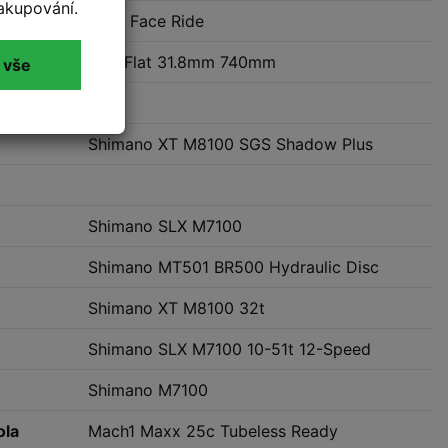
akupování.
Race Face Ride
OC1 Flat 31.8mm 740mm
 vše
Shimano XT M8100 SGS Shadow Plus
Shimano SLX M7100
Shimano MT501 BR500 Hydraulic Disc
Shimano XT M8100 32t
Shimano SLX M7100 10-51t 12-Speed
Shimano M7100
ola
Mach1 Maxx 25c Tubeless Ready