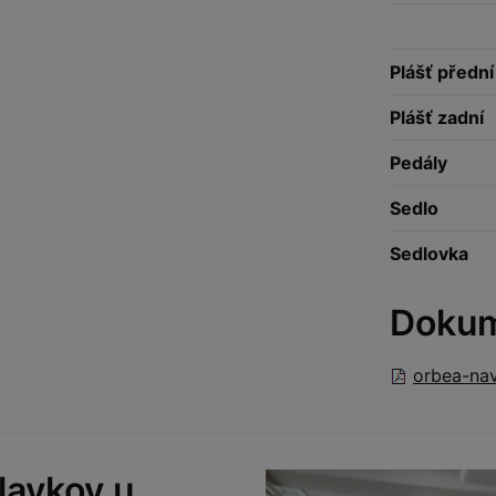
Plášť přední
Plášť zadní
Pedály
Sedlo
Sedlovka
Doku
orbea-nav
lavkov u