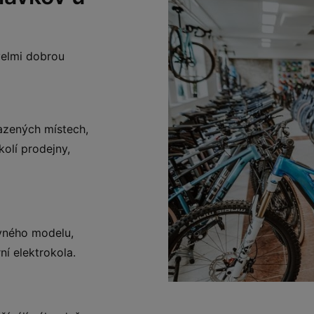
 velmi dobrou
azených místech,
olí prodejny,
vného modelu,
ní elektrokola.