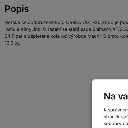
Popis
Horské celoodpružené kolo ORBEA OIZ H20 2020 je post
rámu s AlloyLink. O řazení se stará sada Shimano XT/SLX.
34 Float a zapletená kola od výrobce Mach1. S tímto kol
13,3kg.
Na va
K správném
stránek va
soubory coo