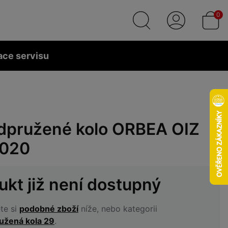
0
ace servisu
dpružené kolo ORBEA OIZ
2020
ukt již není dostupný
te si
podobné zboží
níže, nebo kategorii
užená kola 29
.