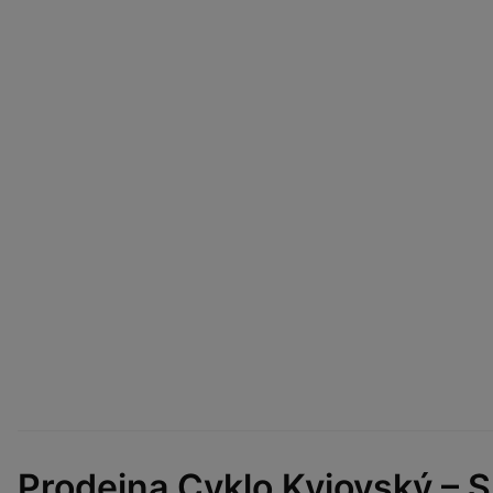
Prodejna Cyklo Kyjovský – S