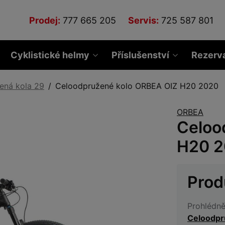
Prodej:
777 665 205
Servis:
725 587 801
Cyklistické helmy
Příslušenství
Rezerv
ená kola 29
Celoodpružené kolo ORBEA OIZ H20 2020
ORBEA
Celoo
H20 
Prod
Prohlédně
Celoodpr