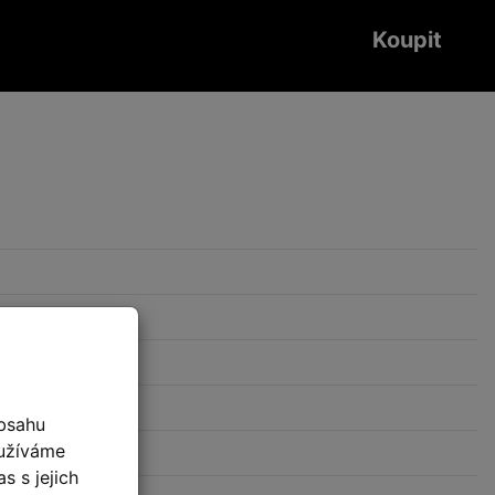
Koupit
bsahu
oužíváme
s s jejich