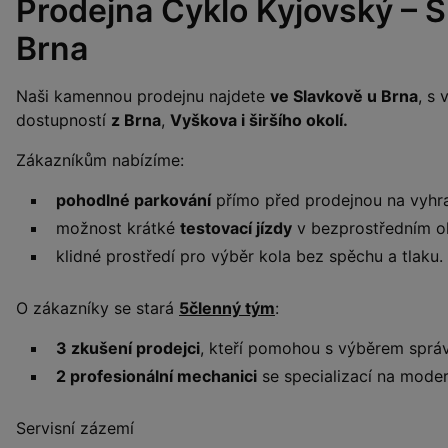
Prodejna Cyklo Kyjovský – S
Brna
Naši kamennou prodejnu najdete
ve Slavkově u Brna
, s
dostupností
z Brna
,
Vyškova i širšího okolí.
Zákazníkům nabízíme:
pohodlné parkování
přímo před prodejnou na vyhr
možnost krátké
testovací jízdy
v bezprostředním ok
klidné prostředí pro výběr kola bez spěchu a tlaku.
O zákazníky se stará
5členný tým
:
3 zkušení prodejci
, kteří pomohou s výběrem sprá
2 profesionální mechanici
se specializací na moder
Servisní zázemí