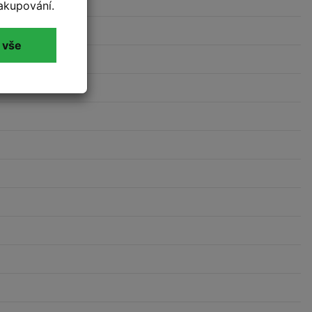
akupování.
 vše