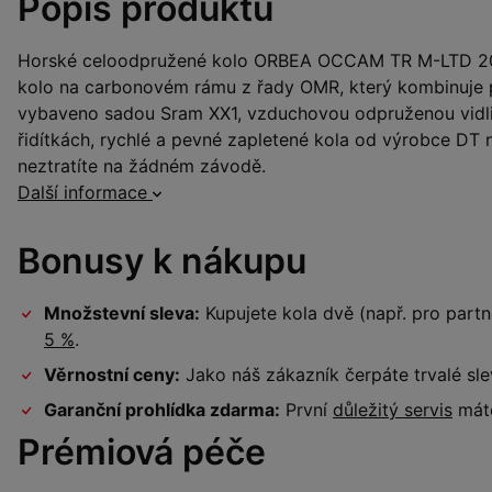
Popis produktu
Horské celoodpružené kolo ORBEA OCCAM TR M-LTD 2019
kolo na carbonovém rámu z řady OMR, který kombinuje po
vybaveno sadou Sram XX1, vzduchovou odpruženou vidl
řidítkách, rychlé a pevné zapletené kola od výrobce DT
neztratíte na žádném závodě.
Další informace
Bonusy k nákupu
Množstevní sleva:
Kupujete kola dvě (např. pro par
5 %
.
Věrnostní ceny:
Jako náš zákazník čerpáte trvalé sl
Garanční prohlídka zdarma:
První
důležitý servis
máte
Prémiová péče