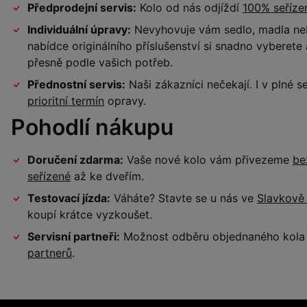
Předprodejní servis:
Kolo od nás odjíždí
100% seříz
Individuální úpravy:
Nevyhovuje vám sedlo, madla neb
nabídce originálního příslušenství si snadno vyberet
přesně podle vašich potřeb.
Přednostní servis:
Naši zákazníci nečekají. I v plné
prioritní termín
opravy.
Pohodlí nákupu
Doručení zdarma:
Vaše nové kolo vám přivezeme
be
seřízené
až ke dveřím.
Testovací jízda:
Váháte? Stavte se u nás ve
Slavkově
koupí krátce vyzkoušet.
Servisní partneři:
Možnost odběru objednaného kola a
partnerů
.