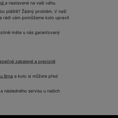
ené
a nastavené na vaši váhu.
o pláště? Žádný problém. V naší
e a rádi vám pomůžeme kolo upravit
 sezóně máte u nás garantovaný
zpečně zabalené a precizně
 u Brna
a kolo si můžete před
 následného servisu u našich