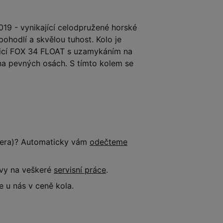
 - vynikající celodpružené horské
hodlí a skvělou tuhost. Kolo je
icí FOX 34 FLOAT s uzamykáním na
 na pevných osách. S tímto kolem se
tnera)? Automaticky vám
odečteme
evy na veškeré
servisní práce
.
 u nás v ceně kola.