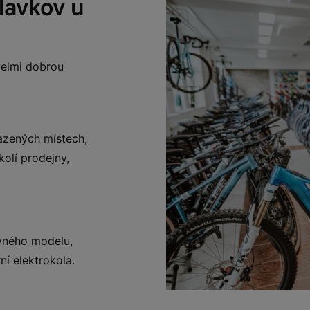
lavkov u
 velmi dobrou
azených místech,
olí prodejny,
vného modelu,
ní elektrokola.