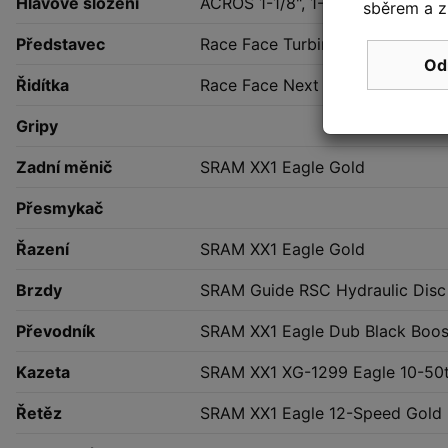
Hlavové složení
ACROS 1-1/8", 1-1/2" Integrated
sběrem a z
Představec
Race Face Turbine 35mm interf
Od
Řidítka
Race Face Next 35 10mm Rise 
Gripy
Zadní měnič
SRAM XX1 Eagle Gold
Přesmykač
Řazení
SRAM XX1 Eagle Gold
Brzdy
SRAM Guide RSC Hydraulic Disc
Převodník
SRAM XX1 Eagle Dub Black Boos
Kazeta
SRAM XX1 XG-1299 Eagle 10-50
Řetěz
SRAM XX1 Eagle 12-Speed Gold