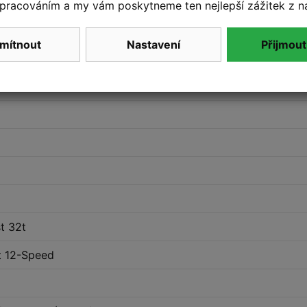
pracováním a my vám poskytneme ten nejlepší zážitek z n
ace
mítnout
Nastavení
Přijmout
760mm
t 32t
t 12-Speed