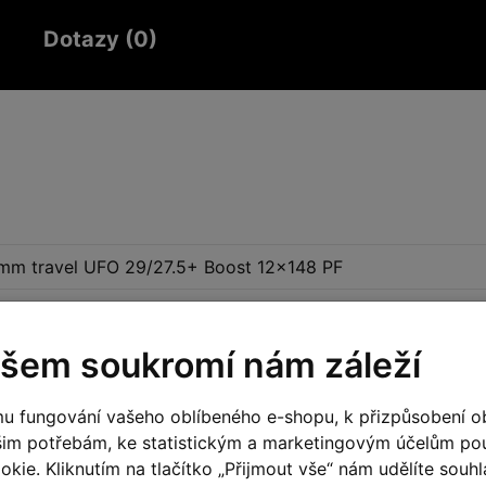
Dotazy (0)
m travel UFO 29/27.5+ Boost 12x148 PF
šem soukromí nám záleží
3-Pos-Adj QR15x110 Kashima
u fungování vašeho oblíbeného e-shopu, k přizpůsobení o
šim potřebám, ke statistickým a marketingovým účelům p
on Adjust Evol Kashima custom tune 184x44mm
kie. Kliknutím na tlačítko „Přijmout vše“ nám udělíte souhla