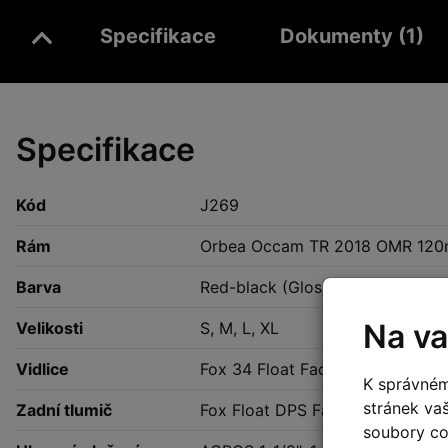
Specifikace
Dokumenty (1)
Specifikace
Kód
J269
Rám
Orbea Occam TR 2018 OMR 120m
Barva
Red-black (Gloss), Black-Mint
Na va
Velikosti
S, M, L, XL
Vidlice
Fox 34 Float Factory 130 FIT4 
K správném
stránek va
Zadní tlumič
Fox Float DPS Factory 3-Positi
soubory coo