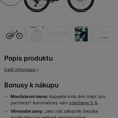
12 další
Popis produktu
Další informace
Bonusy k nákupu
Množstevní sleva:
Kupujete kola dvě (např. pro
partnera)? Automaticky vám
odečteme 5 %
.
Věrnostní ceny:
Jako náš zákazník čerpáte
trvalé slevy na veškeré
servisní práce
.