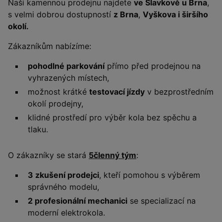
Naši kamennou prodejnu najdete
ve Slavkově u Brna
,
s velmi dobrou dostupností
z Brna
,
Vyškova i širšího
okolí.
Zákazníkům nabízíme:
pohodlné parkování
přímo před prodejnou na
vyhrazených místech,
možnost krátké
testovací jízdy
v bezprostředním
okolí prodejny,
klidné prostředí pro výběr kola bez spěchu a
tlaku.
O zákazníky se stará
5členný tým
:
3 zkušení prodejci
, kteří pomohou s výběrem
správného modelu,
2 profesionální mechanici
se specializací na
moderní elektrokola.