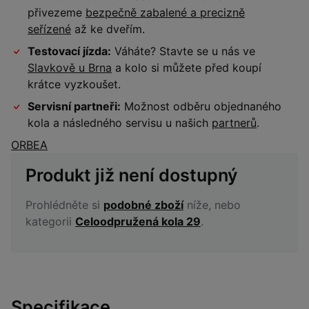
přivezeme
bezpečně zabalené a precizně
seřízené
až ke dveřím.
Testovací jízda:
Váháte? Stavte se u nás ve
Slavkově u Brna
a kolo si můžete před koupí
krátce vyzkoušet.
Servisní partneři:
Možnost odběru objednaného
kola a následného servisu u našich
partnerů
.
ORBEA
Produkt již není dostupný
Prohlédněte si
podobné zboží
níže, nebo
kategorii
Celoodpružená kola 29
.
Specifikace