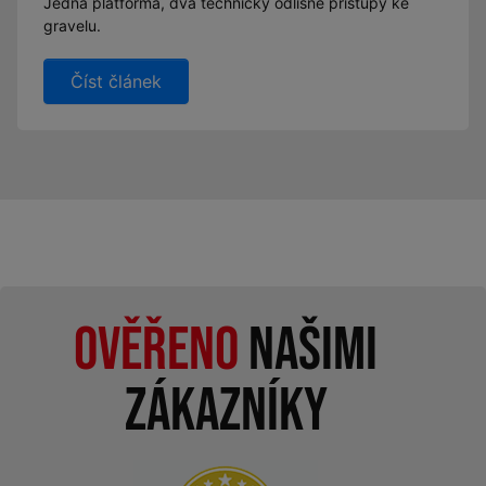
Jedna platforma, dva technicky odlišné přístupy ke
gravelu.
Číst článek
Ověřeno
našimi
zákazníky