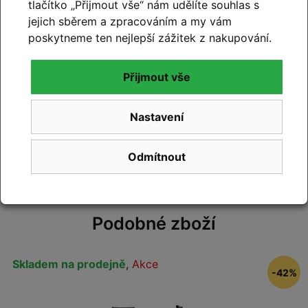
tlačítko „Přijmout vše“ nám udělíte souhlas s
Hodnocení produktu
jejich sběrem a zpracováním a my vám
poskytneme ten nejlepší zážitek z nakupování.
Přidejte vlastní hodnocení produktu a pomožte
tak dalším nakupujícím.
Přijmout vše
Hodnoťte.
Nastavení
Přidat vlastní hodnocení
Odmítnout
Podobné zboží
Skladem na prodejně
,
Akce
-42%