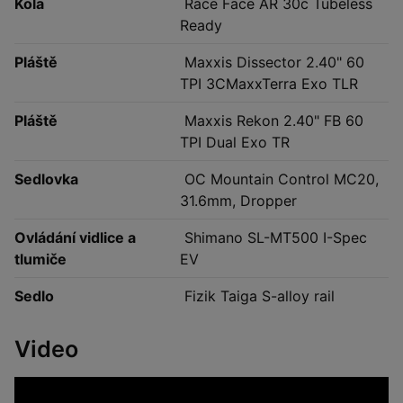
Kola
Race Face AR 30c Tubeless
Ready
Pláště
Maxxis Dissector 2.40" 60
TPI 3CMaxxTerra Exo TLR
Pláště
Maxxis Rekon 2.40" FB 60
TPI Dual Exo TR
Sedlovka
OC Mountain Control MC20,
31.6mm, Dropper
Ovládání vidlice a
Shimano SL-MT500 I-Spec
tlumiče
EV
Sedlo
Fizik Taiga S-alloy rail
Video