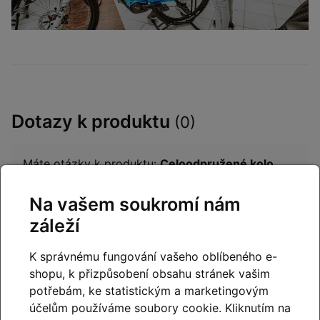
Dotazy k produktu
(0)
Máte otázky k produktu:
Celoodpružené kolo
ORBEA OCCAM M30 Metallic Mulberry-
BlackMat 2023
?
Na vašem soukromí nám
Zeptejte se.
záleží
Napište dotaz
K správnému fungování vašeho oblíbeného e-
shopu, k přizpůsobení obsahu stránek vašim
potřebám, ke statistickým a marketingovým
účelům používáme soubory cookie. Kliknutím na