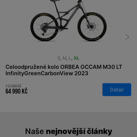
S
,
M
,
L
,
XL
Celoodpružené kolo ORBEA OCCAM M30 LT
InfinityGreenCarbonView 2023
112 690 Kč
Detail
64 990 Kč
Naše
nejnovější články