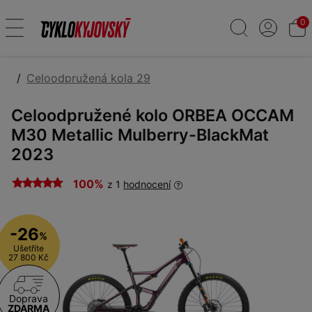
0
Celoodpružená kola 29
Celoodpružené kolo ORBEA OCCAM
M30 Metallic Mulberry-BlackMat
2023
100%
z 1
hodnocení
-26
%
Ušetříte
27 800 Kč
Doprava
ZDARMA