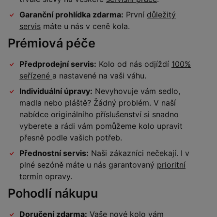
Garanční prohlídka zdarma:
První
důležitý
servis
máte u nás v ceně kola.
Prémiová péče
Předprodejní servis:
Kolo od nás odjíždí
100%
seřízené
a nastavené na vaši váhu.
Individuální úpravy:
Nevyhovuje vám sedlo,
madla nebo pláště? Žádný problém. V naší
nabídce originálního příslušenství si snadno
vyberete a rádi vám pomůžeme kolo upravit
přesně podle vašich potřeb.
Přednostní servis:
Naši zákazníci nečekají. I v
plné sezóně máte u nás garantovaný
prioritní
termín
opravy.
Pohodlí nákupu
Doručení zdarma:
Vaše nové kolo vám