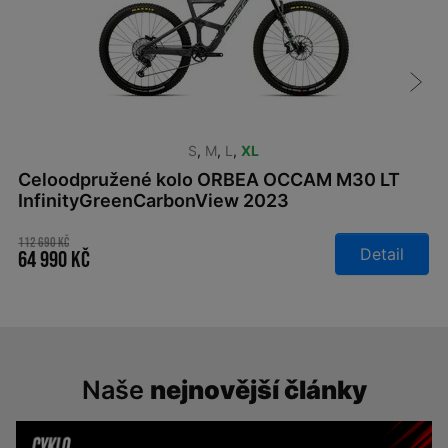
S
,
M
,
L
,
XL
Celoodpružené kolo ORBEA OCCAM M30 LT
InfinityGreenCarbonView 2023
112 690 Kč
Detail
64 990 Kč
Naše
nejnovější články