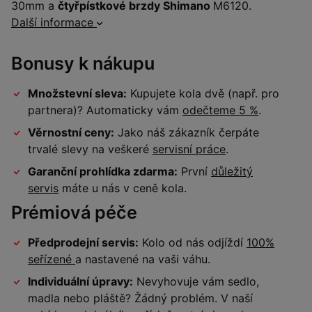
30mm a
čtyřpístkové brzdy Shimano
M6120.
Další informace
Bonusy k nákupu
Množstevní sleva:
Kupujete kola dvě (např. pro
partnera)? Automaticky vám
odečteme 5 %
.
Věrnostní ceny:
Jako náš zákazník čerpáte
trvalé slevy na veškeré
servisní práce
.
Garanční prohlídka zdarma:
První
důležitý
servis
máte u nás v ceně kola.
Prémiová péče
Předprodejní servis:
Kolo od nás odjíždí
100%
seřízené
a nastavené na vaši váhu.
Individuální úpravy:
Nevyhovuje vám sedlo,
madla nebo pláště? Žádný problém. V naší