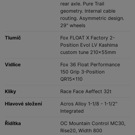
rear axle. Pure Trail
geometry. Internal cable
routing. Asymmetric design.
29" wheels
Tlumič
Fox FLOAT X Factory 2-
Position Evol LV Kashima
custom tune 210x55mm
Vidlice
Fox 36 Float Performance
150 Grip 3-Position
QR15x110
Kliky
Race Face Aeffect 32t
Hlavové složení
Acros Alloy 1-1/8 - 1-1/2"
Integrated
Řidítka
OC Mountain Control MC30,
Rise20, Width 800