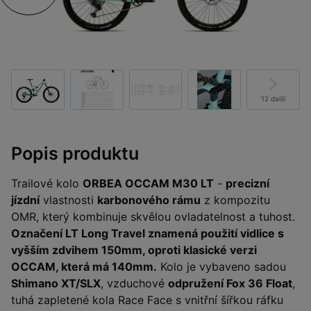
12 další
Popis produktu
Trailové kolo
ORBEA OCCAM M30 LT
-
precizní
jízdní
vlastnosti
karbonového rámu
z kompozitu
OMR, který kombinuje skvělou ovladatelnost a tuhost.
Označení LT Long Travel znamená použití vidlice s
vyšším zdvihem 150mm, oproti klasické verzi
OCCAM, která má 140mm.
Kolo je vybaveno sadou
Shimano XT/SLX
, vzduchové
odpružení Fox 36 Float
,
tuhá zapletené kola Race Face s vnitřní šířkou ráfku