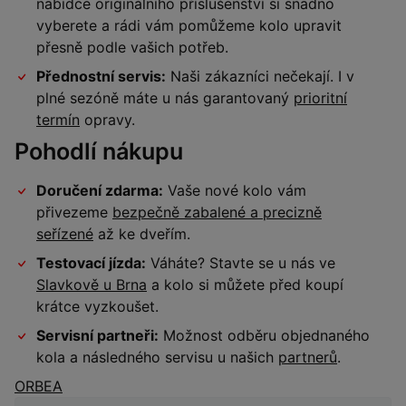
nabídce originálního příslušenství si snadno
vyberete a rádi vám pomůžeme kolo upravit
přesně podle vašich potřeb.
Přednostní servis:
Naši zákazníci nečekají. I v
plné sezóně máte u nás garantovaný
prioritní
termín
opravy.
Pohodlí nákupu
Doručení zdarma:
Vaše nové kolo vám
přivezeme
bezpečně zabalené a precizně
seřízené
až ke dveřím.
Testovací jízda:
Váháte? Stavte se u nás ve
Slavkově u Brna
a kolo si můžete před koupí
krátce vyzkoušet.
Servisní partneři:
Možnost odběru objednaného
kola a následného servisu u našich
partnerů
.
ORBEA