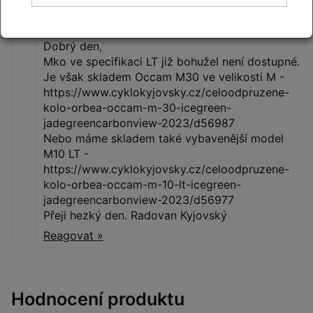
Radovan Kyjovský
21.2.2024 16:30
Dobrý den,
Mko ve specifikaci LT již bohužel není dostupné.
Je však skladem Occam M30 ve velikosti M -
https://www.cyklokyjovsky.cz/celoodpruzene-
kolo-orbea-occam-m-30-icegreen-
jadegreencarbonview-2023/d56987
Nebo máme skladem také vybavenější model
M10 LT -
https://www.cyklokyjovsky.cz/celoodpruzene-
kolo-orbea-occam-m-10-lt-icegreen-
jadegreencarbonview-2023/d56977
Přeji hezký den. Radovan Kyjovský
Reagovat »
Hodnocení produktu