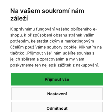
Na vašem soukromí nám
Dotazy k produktu
(2)
záleží
Máte otázky k produktu:
Celoodpružené kolo
K správnému fungování vašeho oblíbeného e-
ORBEA OCCAM M30 LT IceGreen-
shopu, k přizpůsobení obsahu stránek vašim
JadeGreenCarbonView 2023
?
potřebám, ke statistickým a marketingovým
Zeptejte se.
účelům používáme soubory cookie. Kliknutím na
tlačítko „Přijmout vše“ nám udělíte souhlas s
Napište dotaz
jejich sběrem a zpracováním a my vám
poskytneme ten nejlepší zážitek z nakupování.
David
20.2.2024 19:23
Přijmout vše
Dobry den,mel bych zajem o emko. Kdy by bylo?
Nastavení
Dekuji za odpoved..
Reagovat »
Odmítnout