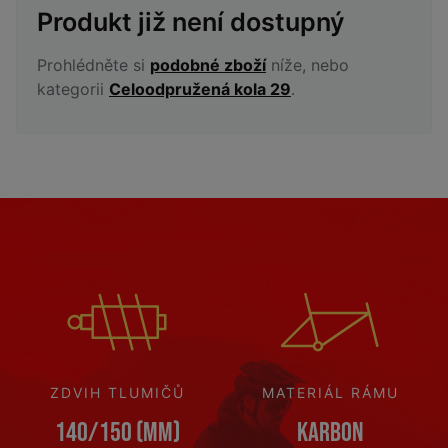
Produkt již není dostupný
Prohlédněte si
podobné zboží
níže, nebo
kategorii
Celoodpružená kola 29
.
ZDVIH TLUMIČŮ
MATERIÁL RÁMU
140/150 (mm)
Karbon