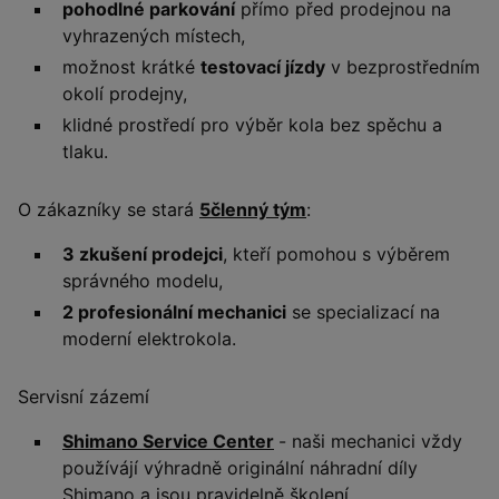
pohodlné parkování
přímo před prodejnou na
vyhrazených místech,
možnost krátké
testovací jízdy
v bezprostředním
okolí prodejny,
klidné prostředí pro výběr kola bez spěchu a
tlaku.
O zákazníky se stará
5členný tým
:
3 zkušení prodejci
, kteří pomohou s výběrem
správného modelu,
2 profesionální mechanici
se specializací na
moderní elektrokola.
Servisní zázemí
Shimano Service Center
- naši mechanici vždy
používájí výhradně originální náhradní díly
Shimano a jsou pravidelně školení.