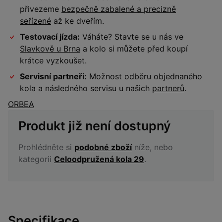
přivezeme
bezpečně zabalené a precizně
seřízené
až ke dveřím.
Testovací jízda:
Váháte? Stavte se u nás ve
Slavkově u Brna
a kolo si můžete před koupí
krátce vyzkoušet.
Servisní partneři:
Možnost odběru objednaného
kola a následného servisu u našich
partnerů
.
ORBEA
Produkt již není dostupný
Prohlédněte si
podobné zboží
níže, nebo
kategorii
Celoodpružená kola 29
.
Specifikace