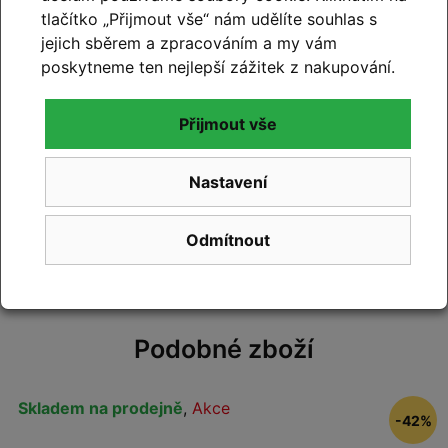
tlačítko „Přijmout vše“ nám udělíte souhlas s
Hodnocení produktu
jejich sběrem a zpracováním a my vám
poskytneme ten nejlepší zážitek z nakupování.
Přidejte vlastní hodnocení produktu a pomožte
Přijmout vše
tak dalším nakupujícím.
Hodnoťte.
Nastavení
Přidat vlastní hodnocení
Odmítnout
Podobné zboží
Skladem na prodejně
,
Akce
-42%