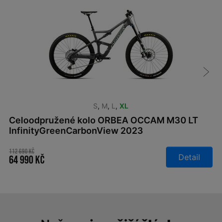
S
,
M
,
L
,
XL
Celoodpružené kolo ORBEA OCCAM M30 LT
InfinityGreenCarbonView 2023
112 690 Kč
Detail
64 990 Kč