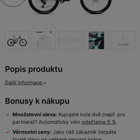
12 další
Popis produktu
Další informace
Bonusy k nákupu
Množstevní sleva:
Kupujete kola dvě (např. pro
partnera)? Automaticky vám
odečteme 5 %
.
Věrnostní ceny:
Jako náš zákazník čerpáte
trvalé slevy na veškeré
servisní práce
.