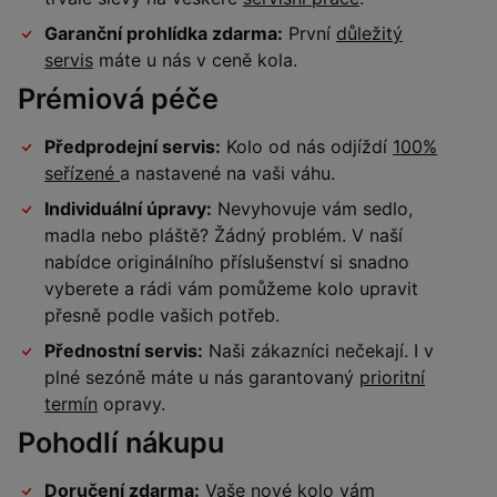
Garanční prohlídka zdarma:
První
důležitý
servis
máte u nás v ceně kola.
Prémiová péče
Předprodejní servis:
Kolo od nás odjíždí
100%
seřízené
a nastavené na vaši váhu.
Individuální úpravy:
Nevyhovuje vám sedlo,
madla nebo pláště? Žádný problém. V naší
nabídce originálního příslušenství si snadno
vyberete a rádi vám pomůžeme kolo upravit
přesně podle vašich potřeb.
Přednostní servis:
Naši zákazníci nečekají. I v
plné sezóně máte u nás garantovaný
prioritní
termín
opravy.
Pohodlí nákupu
Doručení zdarma:
Vaše nové kolo vám