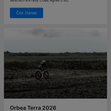
silničních kol řady CUBE Agree C:62.
Číst článek
Orbea Terra 2026