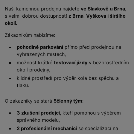
Naši kamennou prodejnu najdete
ve Slavkově u Brna
,
s velmi dobrou dostupností
z Brna
,
Vyškova i širšího
okolí.
Zákazníkům nabízíme:
pohodlné parkování
přímo před prodejnou na
vyhrazených místech,
možnost krátké
testovací jízdy
v bezprostředním
okolí prodejny,
klidné prostředí pro výběr kola bez spěchu a
tlaku.
O zákazníky se stará
5členný tým
:
3 zkušení prodejci
, kteří pomohou s výběrem
správného modelu,
2 profesionální mechanici
se specializací na