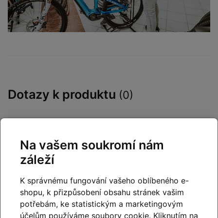
Dotazy k produktu
(0)
Máte otázky k produktu:
Celoodpružené kolo
ORBEA OCCAM M10 Metallic Mulberry-BlackMat
Na vašem soukromí nám
2023
?
záleží
Zeptejte se.
K správnému fungování vašeho oblíbeného e-
Napište dotaz
shopu, k přizpůsobení obsahu stránek vašim
potřebám, ke statistickým a marketingovým
účelům používáme soubory cookie. Kliknutím na