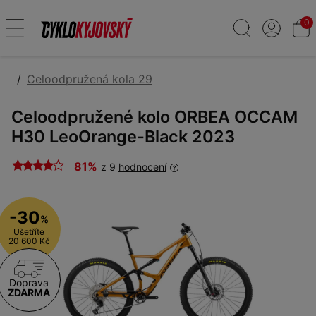
0
Celoodpružená kola 29
Celoodpružené kolo ORBEA OCCAM
H30 LeoOrange-Black 2023
81%
z 9
hodnocení
-30
%
Ušetříte
20 600 Kč
Doprava
ZDARMA