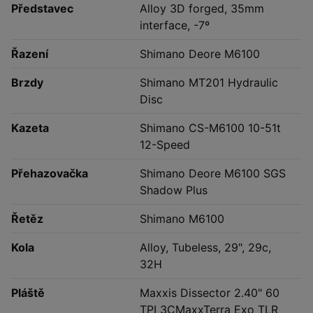
Představec
Alloy 3D forged, 35mm
interface, -7º
Řazení
Shimano Deore M6100
Brzdy
Shimano MT201 Hydraulic
Disc
Kazeta
Shimano CS-M6100 10-51t
12-Speed
Přehazovačka
Shimano Deore M6100 SGS
Shadow Plus
Řetěz
Shimano M6100
Kola
Alloy, Tubeless, 29", 29c,
32H
Pláště
Maxxis Dissector 2.40" 60
TPI 3CMaxxTerra Exo TLR