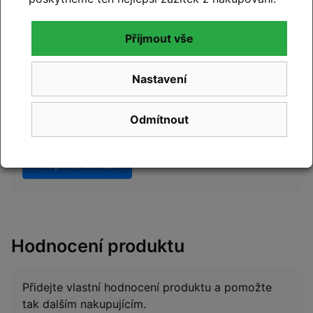
Přijmout vše
Dotazy k produktu
(0)
Nastavení
Máte otázky k produktu:
Celoodpružené kolo
ORBEA OCCAM H30 LeoOrange-Black 2023
?
Odmítnout
Zeptejte se.
Napište dotaz
Hodnocení produktu
Přidejte vlastní hodnocení produktu a pomožte
tak dalším nakupujícím.