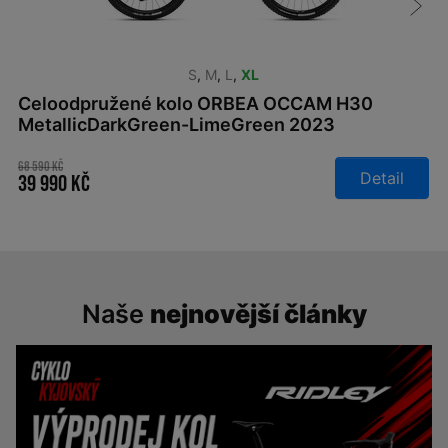
S
,
M
,
L
,
XL
Celoodpružené kolo ORBEA OCCAM H30
MetallicDarkGreen-LimeGreen 2023
68 590 Kč
Detail
39 990 Kč
Naše
nejnovější články