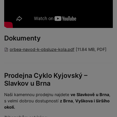
Dokumenty
orbea-navod-k-obsluze-kola.pdf
[11.84 MB, PDF]
Prodejna Cyklo Kyjovský –
Slavkov u Brna
Naši kamennou prodejnu najdete
ve Slavkově u Brna
,
s velmi dobrou dostupností
z Brna
,
Vyškova i širšího
okolí.