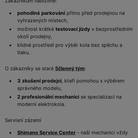
Zákazníkům nabízíme:
pohodlné parkování
přímo před prodejnou na
vyhrazených místech,
možnost krátké
testovací jízdy
v bezprostředním
okolí prodejny,
klidné prostředí pro výběr kola bez spěchu a
tlaku.
O zákazníky se stará
5členný tým
:
3 zkušení prodejci
, kteří pomohou s výběrem
správného modelu,
2 profesionální mechanici
se specializací na
moderní elektrokola.
Servisní zázemí
Shimano Service Center
- naši mechanici vždy