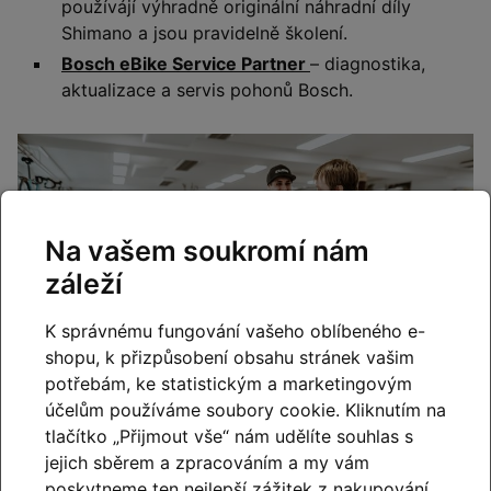
používájí výhradně originální náhradní díly
Shimano a jsou pravidelně školení.
Bosch eBike Service Partner
– diagnostika,
aktualizace a servis pohonů Bosch.
Na vašem soukromí nám
záleží
K správnému fungování vašeho oblíbeného e-
shopu, k přizpůsobení obsahu stránek vašim
potřebám, ke statistickým a marketingovým
účelům používáme soubory cookie. Kliknutím na
tlačítko „Přijmout vše“ nám udělíte souhlas s
jejich sběrem a zpracováním a my vám
poskytneme ten nejlepší zážitek z nakupování.