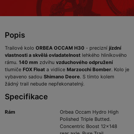
Popis
Trailové kolo
ORBEA OCCAM H30
- precizní
jízdní
vlastnosti a skvělá ovladatelnost
lehkého hliníkového
rámu.
140 mm
zdvihu
vzduchového odpružení
tlumiče
FOX Float
a vidlice
Marzocchi Bomber
. Kolo je
vybaveno sadou
Shimano Deore
. S tímto kolem
žádný trail nebude nepřekonatelný.
Specifikace
Rám
Orbea Occam Hydro High
Polished Triple Butted.
Concentric Boost 12x148
rear axle. Pure Trail