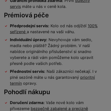
Garanční prohlídka zdarma:
První
důležitý
servis
máte u nás v ceně kola.
Prémiová péče
Předprodejní servis:
Kolo od nás odjíždí
100%
seřízené
a nastavené na vaši váhu.
Individuální úpravy:
Nevyhovuje vám sedlo,
madla nebo pláště? Žádný problém. V naší
nabídce originálního příslušenství si snadno
vyberete a rádi vám pomůžeme kolo upravit
přesně podle vašich potřeb.
Přednostní servis:
Naši zákazníci nečekají. I v
plné sezóně máte u nás garantovaný
prioritní
termín
opravy.
Pohodlí nákupu
Doručení zdarma:
Vaše nové kolo vám
přivezeme
bezpečně zabalené a precizně