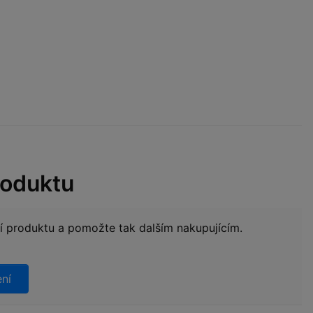
roduktu
ní produktu a pomožte tak dalším nakupujícím.
ení