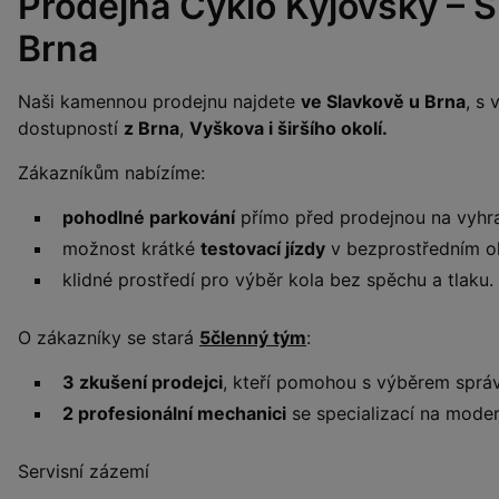
Prodejna Cyklo Kyjovský – S
Brna
Naši kamennou prodejnu najdete
ve Slavkově u Brna
, s
dostupností
z Brna
,
Vyškova i širšího okolí.
Zákazníkům nabízíme:
pohodlné parkování
přímo před prodejnou na vyhr
možnost krátké
testovací jízdy
v bezprostředním ok
klidné prostředí pro výběr kola bez spěchu a tlaku.
O zákazníky se stará
5členný tým
:
3 zkušení prodejci
, kteří pomohou s výběrem sprá
2 profesionální mechanici
se specializací na moder
Servisní zázemí