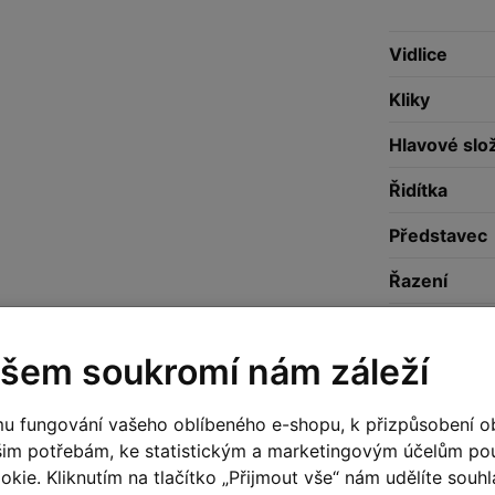
Vidlice
Kliky
Hlavové slo
Řidítka
Představec
Řazení
Brzdy
šem soukromí nám záleží
Kazeta
Přehazovač
u fungování vašeho oblíbeného e-shopu, k přizpůsobení o
šim potřebám, ke statistickým a marketingovým účelům p
Řetěz
kie. Kliknutím na tlačítko „Přijmout vše“ nám udělíte souhla