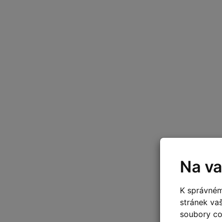
Na va
K správném
stránek va
soubory coo