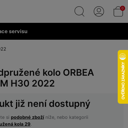
0
ace servisu
022
dpružené kolo ORBEA
M H30 2022
ukt již není dostupný
te si
podobné zboží
níže, nebo kategorii
užená kola 29
.