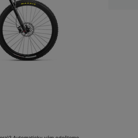
tnera)? Automaticky vám
odečteme