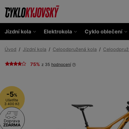
Jízdní kola
Elektrokola
Cyklo oblečení
Úvod
Jízdní kola
Celoodpružená kola
Celoodpruž
75%
z 35
hodnocení
-5
%
Ušetříte
3 400 Kč
Doprava
ZDARMA