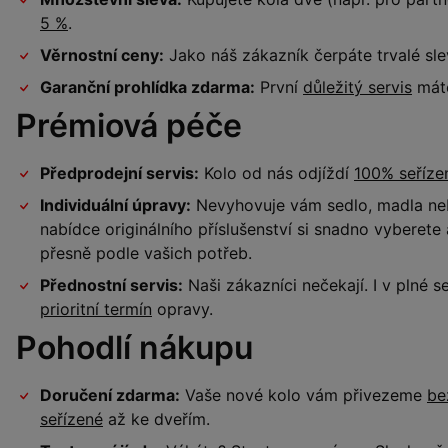
5 %
.
Věrnostní ceny:
Jako náš zákazník čerpáte trvalé sl
Garanční prohlídka zdarma:
První
důležitý servis
máte
Prémiová péče
Předprodejní servis:
Kolo od nás odjíždí
100% seříz
Individuální úpravy:
Nevyhovuje vám sedlo, madla neb
nabídce originálního příslušenství si snadno vyberet
přesně podle vašich potřeb.
Přednostní servis:
Naši zákazníci nečekají. I v plné
prioritní termín
opravy.
Pohodlí nákupu
Doručení zdarma:
Vaše nové kolo vám přivezeme
be
seřízené
až ke dveřím.