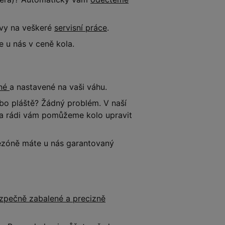
evy na veškeré
servisní práce
.
 u nás v ceně kola.
ené
a nastavené na vaši váhu.
o pláště? Žádný problém. V naší
e a rádi vám pomůžeme kolo upravit
 sezóně máte u nás garantovaný
zpečně zabalené a precizně