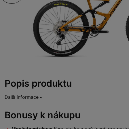
Popis produktu
Další informace
Bonusy k nákupu
Množstevní sleva:
Kupujete kola dvě (např. pro par