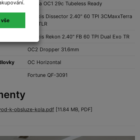
akupování.
ola
Orbea OC1 29c Tubeless Ready
Maxxis Dissector 2.40" 60 TPI 3CMaxxTerra
 vše
Exo TLR
Maxxis Rekon 2.40" FB 60 TPI Dual Exo TR
OC2 Dropper 31.6mm
dlovky
OC Horizontal
Fortune QF-3091
menty
od-k-obsluze-kola.pdf
[11.84 MB, PDF]