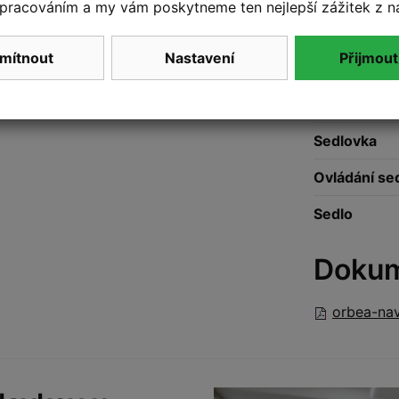
pracováním a my vám poskytneme ten nejlepší zážitek z n
Zapletená k
Plášt
mítnout
Nastavení
Přijmout
Plášt
Sedlovka
Ovládání se
Sedlo
Doku
orbea-nav