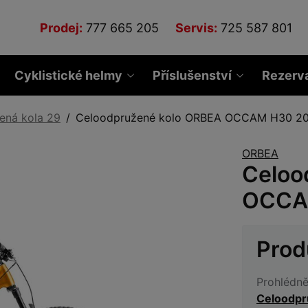
Prodej:
777 665 205
Servis:
725 587 801
Cyklistické helmy
Příslušenství
Rezerv
ená kola 29
Celoodpružené kolo ORBEA OCCAM H30 2
ORBEA
Celoo
OCCA
Prod
Prohlédně
Celoodpr