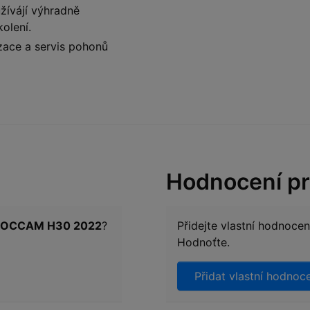
žívájí výhradně
kolení.
izace a servis pohonů
Hodnocení p
A OCCAM H30 2022
?
Přidejte vlastní hodnoce
Hodnoťte.
Přidat vlastní hodnoc