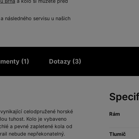
 u Brna
a kolo si můžete před
 následného servisu u našich
menty (1)
Dotazy (3)
Speci
nikající celodpružené horské
Rám
lou tuhost. Kolo je vybaveno
hlé a pevné zapletené kola od
rail nebude nepřekonatelný.
Tlumič