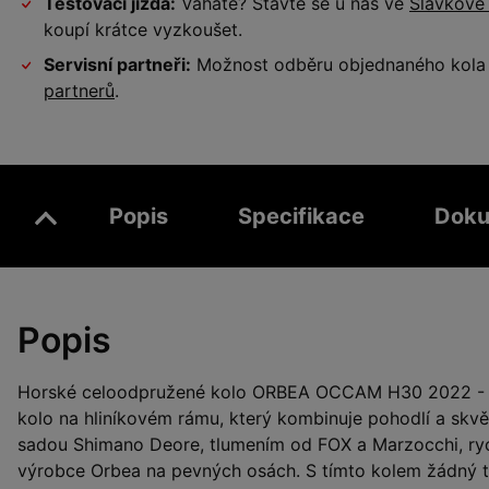
Testovací jízda:
Váháte? Stavte se u nás ve
Slavkově
koupí krátce vyzkoušet.
Servisní partneři:
Možnost odběru objednaného kola a
partnerů
.
Popis
Specifikace
Doku
Popis
Horské celoodpružené kolo ORBEA OCCAM H30 2022 - vy
kolo na hliníkovém rámu, který kombinuje pohodlí a skvě
sadou Shimano Deore, tlumením od FOX a Marzocchi, ryc
výrobce Orbea na pevných osách. S tímto kolem žádný t