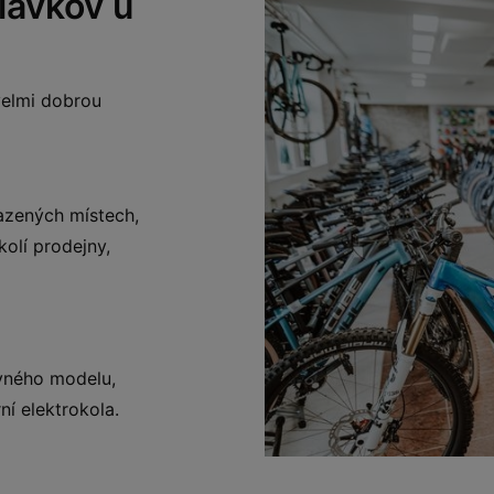
lavkov u
 velmi dobrou
azených místech,
olí prodejny,
vného modelu,
ní elektrokola.