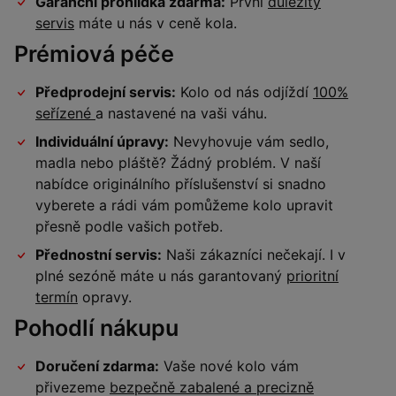
Garanční prohlídka zdarma:
První
důležitý
servis
máte u nás v ceně kola.
Prémiová péče
Předprodejní servis:
Kolo od nás odjíždí
100%
seřízené
a nastavené na vaši váhu.
Individuální úpravy:
Nevyhovuje vám sedlo,
madla nebo pláště? Žádný problém. V naší
nabídce originálního příslušenství si snadno
vyberete a rádi vám pomůžeme kolo upravit
přesně podle vašich potřeb.
Přednostní servis:
Naši zákazníci nečekají. I v
plné sezóně máte u nás garantovaný
prioritní
termín
opravy.
Pohodlí nákupu
Doručení zdarma:
Vaše nové kolo vám
přivezeme
bezpečně zabalené a precizně