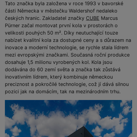
Tato značka byla založena v roce 1993 v bavorské
části Německa v městečku Waldershof nedaleko
českých hranic. Zakladatel značky
CUBE
Marcus
Pürner začal montovat první kola v prostorách o
velikosti pouhých 50 m². Díky neutuchající touze
nabízet kvalitní kola za dostupné ceny a s důrazem na
inovace a moderní technologie, se rychle stala lídrem
mezi evropskými značkami. Současná roční produkce
dosahuje 1,5 milionu vyrobených kol. Kola jsou
dodávána do 60 zemí světa a značka tak zůstává
inovativním lídrem, který kombinuje německou
preciznost a pokročilé technologie, což jí dává silnou
pozici jak na domácím, tak na mezinárodním trhu.