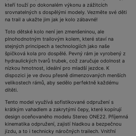
kteří touží po dokonalém výkonu a zážitcích
srovnatelných s dospělými modely. Vezměte své děti
na trail a ukažte jim jak je kolo zábavné!
Toto dětské kolo není jen zmenšeninou, ale
plnohodnotným trailovým kolem, které staví na
stejných principech a technologiích jako naše
špičková kola pro dospělé. Pevný rám je vyrobený z
hydraulických tvarů trubek, což zaručuje odolnost a
nízkou hmotnost, ideální pro mladší jezdce. K
dispozici je ve dvou přesně dimenzovaných menších
velikostech rámů, aby sedělo perfektně každému
dítěti.
Tento model využívá sofistikované odpružení s
krátkým vahadlem a zakrytými čepy, které kopírují
design oceňovaného modelu Stereo ONE22. Příjemná
kinematika odpružení, zajistí hladkou a bezpečnou
jízdu, a to i technicky náročných trailech. Vnitřní