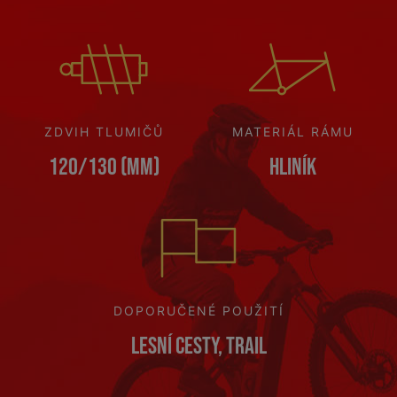
ZDVIH TLUMIČŮ
MATERIÁL RÁMU
120/130 (mm)
Hliník
DOPORUČENÉ POUŽITÍ
Lesní cesty, Trail