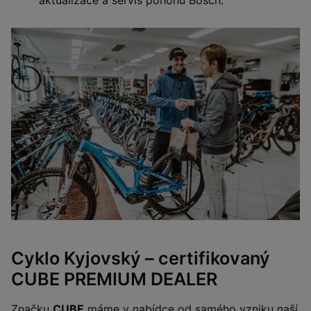
Cyklo Kyjovský – certifikovaný
CUBE PREMIUM DEALER
Značku
CUBE
máme v nabídce od samého vzniku naší