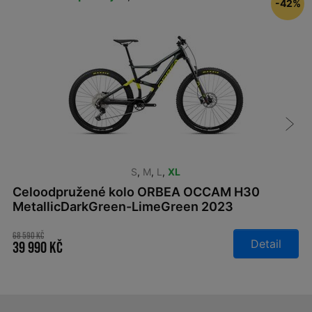
-42%
S
,
M
,
L
,
XL
Celoodpružené kolo ORBEA OCCAM H30
MetallicDarkGreen-LimeGreen 2023
68 590 Kč
Detail
39 990 Kč