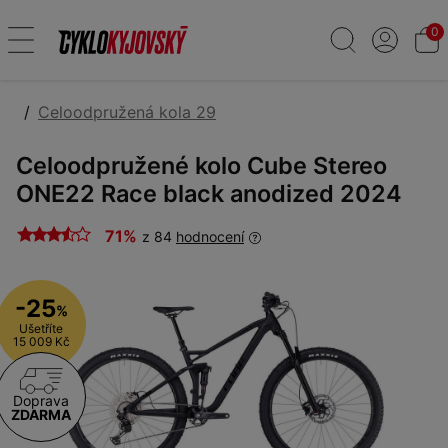
0
Celoodpružená kola 29
Celoodpružené kolo Cube Stereo
ONE22 Race black anodized 2024
71%
z 84
hodnocení
-25
%
Ušetříte
15 009 Kč
Doprava
ZDARMA