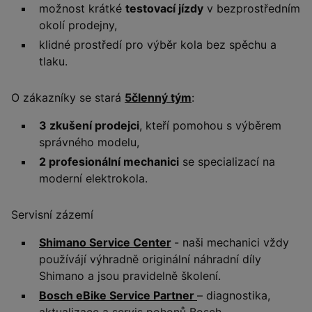
možnost krátké
testovací jízdy
v bezprostředním
okolí prodejny,
klidné prostředí pro výběr kola bez spěchu a
tlaku.
O zákazníky se stará
5členný tým
:
3 zkušení prodejci
, kteří pomohou s výběrem
správného modelu,
2 profesionální mechanici
se specializací na
moderní elektrokola.
Servisní zázemí
Shimano Service Center
- naši mechanici vždy
používájí výhradně originální náhradní díly
Shimano a jsou pravidelně školení.
Bosch eBike Service Partner
– diagnostika,
aktualizace a servis pohonů Bosch.