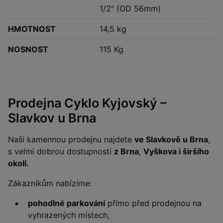
1/2" (OD 56mm)
HMOTNOST
14,5 kg
NOSNOST
115 Kg
Prodejna Cyklo Kyjovský –
Slavkov u Brna
Naši kamennou prodejnu najdete
ve Slavkově u Brna
,
s velmi dobrou dostupností
z Brna
,
Vyškova i širšího
okolí.
Zákazníkům nabízíme:
pohodlné parkování
přímo před prodejnou na
vyhrazených místech,