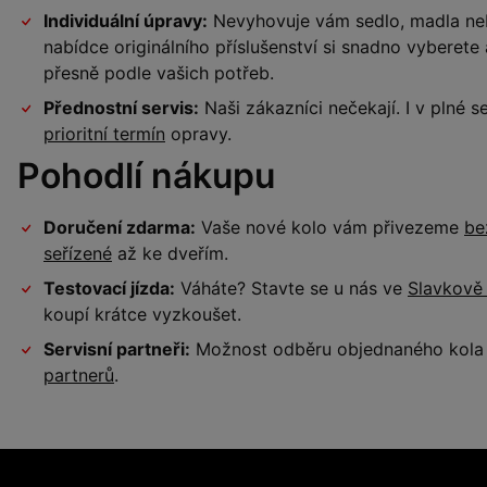
Individuální úpravy:
Nevyhovuje vám sedlo, madla neb
nabídce originálního příslušenství si snadno vyberet
přesně podle vašich potřeb.
Přednostní servis:
Naši zákazníci nečekají. I v plné
prioritní termín
opravy.
Pohodlí nákupu
Doručení zdarma:
Vaše nové kolo vám přivezeme
be
seřízené
až ke dveřím.
Testovací jízda:
Váháte? Stavte se u nás ve
Slavkově
koupí krátce vyzkoušet.
Servisní partneři:
Možnost odběru objednaného kola a
partnerů
.