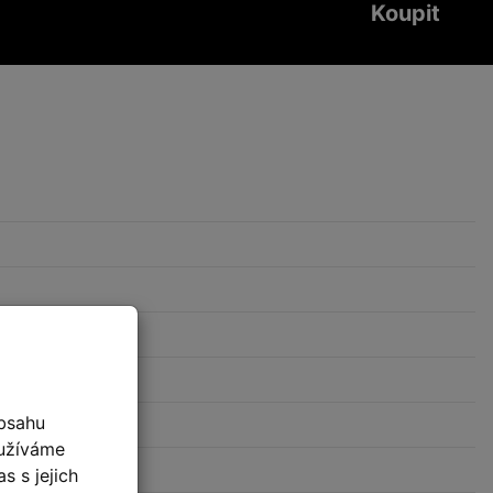
Koupit
bsahu
oužíváme
s s jejich