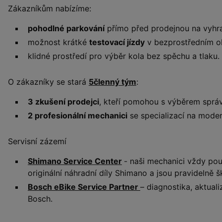
Zákazníkům nabízíme:
pohodlné parkování
přímo před prodejnou na vyhr
možnost krátké
testovací jízdy
v bezprostředním ok
klidné prostředí pro výběr kola bez spěchu a tlaku.
O zákazníky se stará
5členný tým
:
3 zkušení prodejci
, kteří pomohou s výběrem sprá
2 profesionální mechanici
se specializací na moder
Servisní zázemí
Shimano Service Center
- naši mechanici vždy pou
originální náhradní díly Shimano a jsou pravidelně š
Bosch eBike Service Partner
– diagnostika, aktual
Bosch.