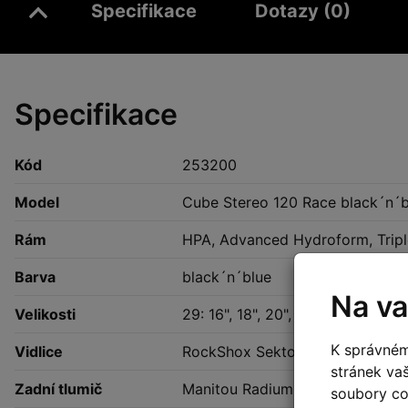
Specifikace
Dotazy (0)
Specifikace
Kód
253200
Model
Cube Stereo 120 Race black´n´b
Rám
HPA, Advanced Hydroform, Tripl
Barva
black´n´blue
Na va
Velikosti
29: 16", 18", 20", 22"
K správném
Vidlice
RockShox Sektor RL Air,, Tape
stránek va
Zadní tlumič
Manitou Radium Expert RL, 190
soubory coo