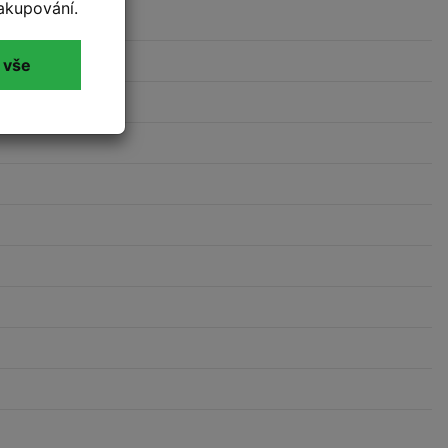
akupování.
6mm)
 vše