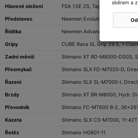
sběrem a z
Hlavové složení
FSA 1.5E ZS, Tapered, Top Zero
Představec
Newmen Evolution 318.4, 31.8m
Od
Řidítka
Newmen Advanced 318.0, 740
Gripy
CUBE Race SL Grip 29.5, 1-Cla
Zadní měnič
Shimano XT RD-M8000-DSGS, S
Přesmykač
Shimano SLX FD-M7020-D, Direc
Řazení
Shimano SLX SL-M7000-I, Direct
Brzdy
Shimano XT BR-M8000, Hydr. Dis
Převodník
Shimano FC-MT600 B-2, 36x26
Kazeta
Shimano SLX CS-M7000, 11-42T
Řetěz
Shimano HG601-11