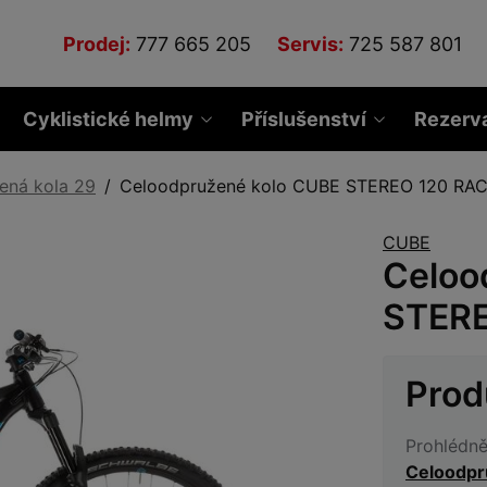
Prodej:
777 665 205
Servis:
725 587 801
Cyklistické helmy
Příslušenství
Rezerv
ená kola 29
Celoodpružené kolo CUBE STEREO 120 RAC
CUBE
Celoo
STERE
Prod
Prohlédně
Celoodpr