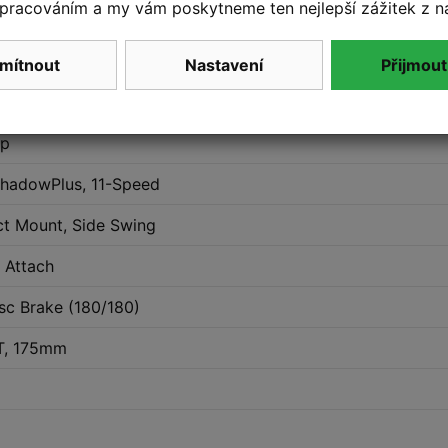
pracováním a my vám poskytneme ten nejlepší zážitek z n
-Stack 1 1/8" (OD 44mm), Bottom Zero-Stack 1 1/2" (OD 5
m
mítnout
Nastavení
Přijmout
mm
mp
hadowPlus, 11-Speed
t Mount, Side Swing
 Attach
c Brake (180/180)
T, 175mm