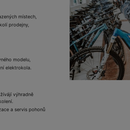
azených místech,
olí prodejny,
vného modelu,
ní elektrokola.
žívájí výhradně
kolení.
izace a servis pohonů