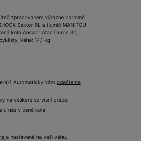
litně zpracovaném výrazně barevně
 SHOCK Sektor RL a tlumič MANITOU
ená kola Answer Atac Duroc 30,
yklisty. Váha: 14,1 kg
tnera)? Automaticky vám
odečteme
evy na veškeré
servisní práce
.
 u nás v ceně kola.
ené
a nastavené na vaši váhu.