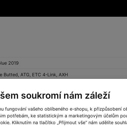
lue 2019
e Butted, ATG, ETC 4-Link, AXH
šem soukromí nám záleží
u fungování vašeho oblíbeného e-shopu, k přizpůsobení o
red, 15x110mm, 130mm
šim potřebám, ke statistickým a marketingovým účelům p
x45mm, Rebound Adjust, Lockout
kie. Kliknutím na tlačítko „Přijmout vše“ nám udělíte souhla