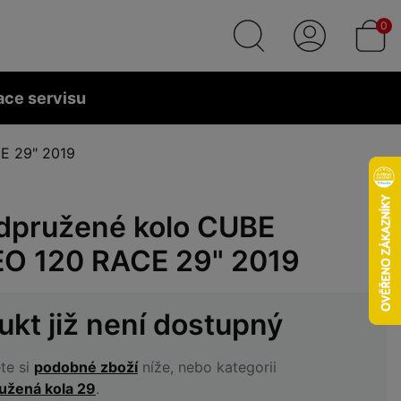
0
ace servisu
E 29" 2019
dpružené kolo CUBE
O 120 RACE 29" 2019
ukt již není dostupný
te si
podobné zboží
níže, nebo kategorii
užená kola 29
.