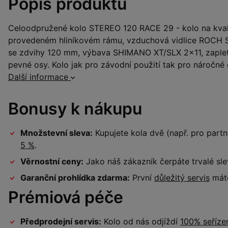
Popis produktu
Celoodpružené kolo STEREO 120 RACE 29 - kolo na kva
provedeném hliníkovém rámu, vzduchová vidlice ROCH
se zdvihy 120 mm, výbava SHIMANO XT/SLX 2x11, zaplet
pevné osy. Kolo jak pro závodní použití tak pro náročné c
Další informace
Bonusy k nákupu
Množstevní sleva:
Kupujete kola dvě (např. pro par
5 %
.
Věrnostní ceny:
Jako náš zákazník čerpáte trvalé sl
Garanční prohlídka zdarma:
První
důležitý servis
máte
Prémiová péče
Předprodejní servis:
Kolo od nás odjíždí
100% seříz