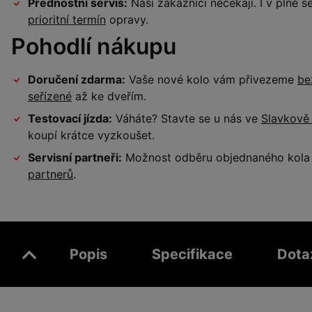
Přednostní servis:
Naši zákazníci nečekají. I v plné
prioritní termín
opravy.
Pohodlí nákupu
Doručení zdarma:
Vaše nové kolo vám přivezeme
be
seřízené
až ke dveřím.
Testovací jízda:
Váháte? Stavte se u nás ve
Slavkově
koupí krátce vyzkoušet.
Servisní partneři:
Možnost odběru objednaného kola a
partnerů
.
Popis
Specifikace
Dota