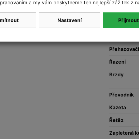
pracováním a my vám poskytneme ten nejlepší zážitek z n
Představec
Řidítka
mítnout
Nastavení
Přijmout
Gripy
Přehazovač
Řazení
Brzdy
Převodník
Kazeta
Řetěz
Zapletená k