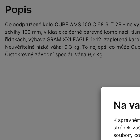
Popis
Celoodpružené kolo CUBE AMS 100 C:68 SLT 29 - nejvyš
zdvihy 100 mm, v klasické černé barevné kombinaci, tlu
řidítkách, výbava SRAM XX1 EAGLE 1x12, zapletená ka
Neuvěřitelně nízká váha: 9,3 kg. To nejlepší co může Cu
Čistokrevný závodní speciál. Váha 9,7 Kg
Na va
K správném
stránek va
soubory coo