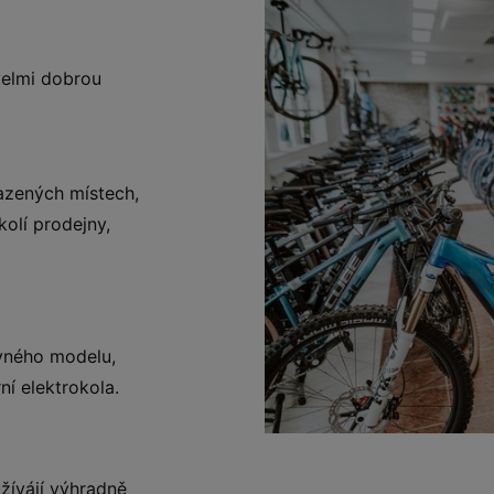
 velmi dobrou
azených místech,
olí prodejny,
vného modelu,
ní elektrokola.
žívájí výhradně