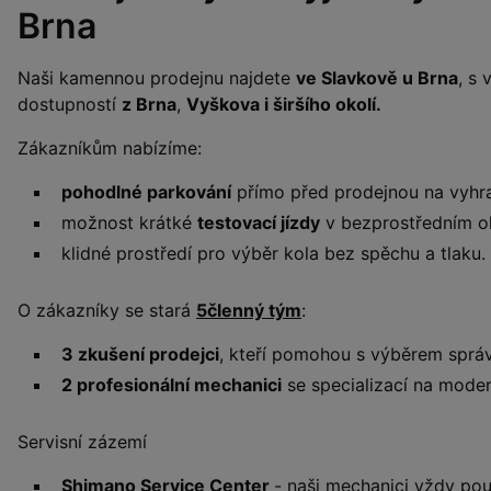
Brna
Naši kamennou prodejnu najdete
ve Slavkově u Brna
, s
dostupností
z Brna
,
Vyškova i širšího okolí.
Zákazníkům nabízíme:
pohodlné parkování
přímo před prodejnou na vyhr
možnost krátké
testovací jízdy
v bezprostředním ok
klidné prostředí pro výběr kola bez spěchu a tlaku.
O zákazníky se stará
5členný tým
:
3 zkušení prodejci
, kteří pomohou s výběrem sprá
2 profesionální mechanici
se specializací na moder
Servisní zázemí
Shimano Service Center
- naši mechanici vždy pou