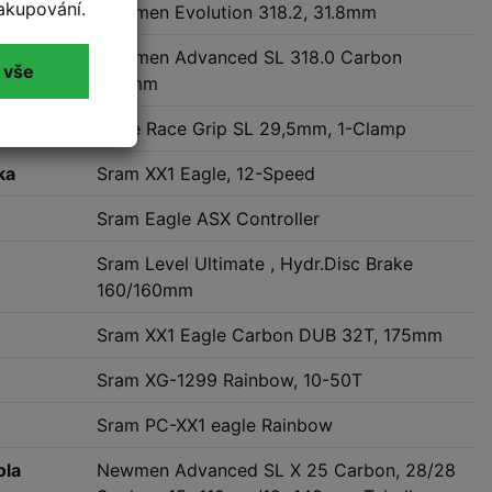
akupování.
Newmen Evolution 318.2, 31.8mm
Newmen Advanced SL 318.0 Carbon
 vše
740mm
Cube Race Grip SL 29,5mm, 1-Clamp
ka
Sram XX1 Eagle, 12-Speed
Sram Eagle ASX Controller
Sram Level Ultimate , Hydr.Disc Brake
160/160mm
Sram XX1 Eagle Carbon DUB 32T, 175mm
Sram XG-1299 Rainbow, 10-50T
Sram PC-XX1 eagle Rainbow
ola
Newmen Advanced SL X 25 Carbon, 28/28