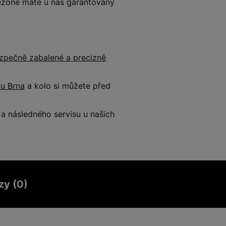
 sezóně máte u nás garantovaný
zpečně zabalené a precizně
 u Brna
a kolo si můžete před
 následného servisu u našich
zy (0)