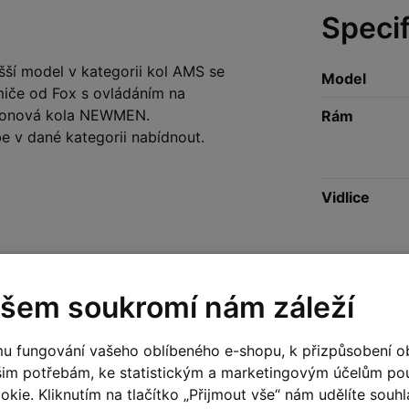
Speci
ší model v kategorii kol AMS se
Model
miče od Fox s ovládáním na
rbonová kola NEWMEN.
Rám
be v dané kategorii nabídnout.
Vidlice
Zadní tlumič
šem soukromí nám záleží
u fungování vašeho oblíbeného e-shopu, k přizpůsobení o
Hlavové slo
šim potřebám, ke statistickým a marketingovým účelům p
kie. Kliknutím na tlačítko „Přijmout vše“ nám udělíte souhla