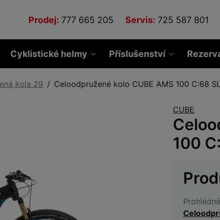
Prodej:
777 665 205
Servis:
725 587 801
Cyklistické helmy
Příslušenství
Rezerv
ená kola 29
Celoodpružené kolo CUBE AMS 100 C:68 SL
CUBE
Celoo
100 C
Prod
Prohlédně
Celoodpr