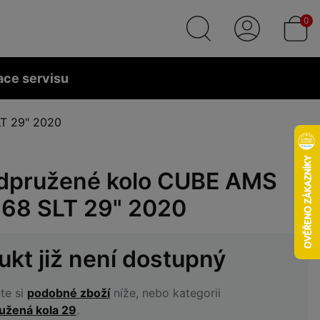
0
ace servisu
T 29" 2020
dpružené kolo CUBE AMS
:68 SLT 29" 2020
ukt již není dostupný
te si
podobné zboží
níže, nebo kategorii
užená kola 29
.