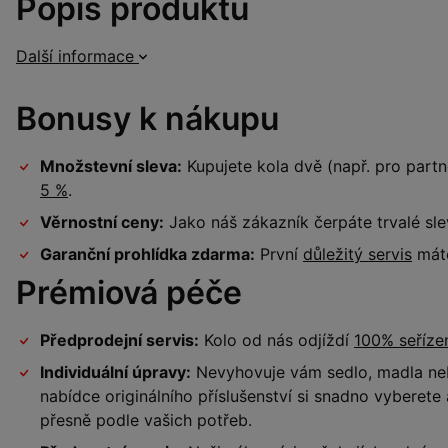
Popis produktu
Další informace
Bonusy k nákupu
Množstevní sleva:
Kupujete kola dvě (např. pro par
5 %
.
Věrnostní ceny:
Jako náš zákazník čerpáte trvalé sl
Garanční prohlídka zdarma:
První
důležitý servis
máte
Prémiová péče
Předprodejní servis:
Kolo od nás odjíždí
100% seříz
Individuální úpravy:
Nevyhovuje vám sedlo, madla neb
nabídce originálního příslušenství si snadno vyberet
přesně podle vašich potřeb.