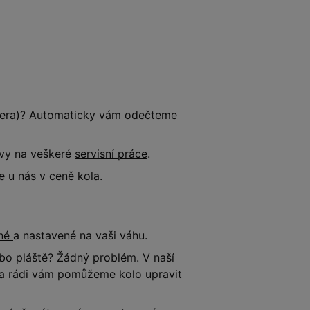
tnera)? Automaticky vám
odečteme
evy na veškeré
servisní práce
.
 u nás v ceně kola.
ené
a nastavené na vaši váhu.
o pláště? Žádný problém. V naší
e a rádi vám pomůžeme kolo upravit