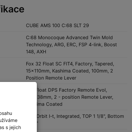
fikace
CUBE AMS 100 C:68 SLT 29
C:68 Monocoque Advanced Twin Mold
Technology, ARG, ERC, FSP 4-link, Boost
148, AXH
Fox 32 Float SC FIT4, Factory, Tapered,
15x110mm, Kashima Coated, 100mm, 2
Position Remote Lever
Fox Float DPS Factory Remote Evol,
165x38mm, 2 - position Remote Lever,
Kashima Coated
bsahu
žení
FSA Orbit I-t, Integrated, TOP 1 1/8", Bottom
oužíváme
1 1/2"
s s jejich