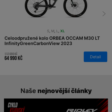
S
,
M
,
L
,
XL
Celoodpružené kolo ORBEA OCCAM M30 LT
InfinityGreenCarbonView 2023
112 690 Kč
Detail
64 990 Kč
Naše
nejnovější články