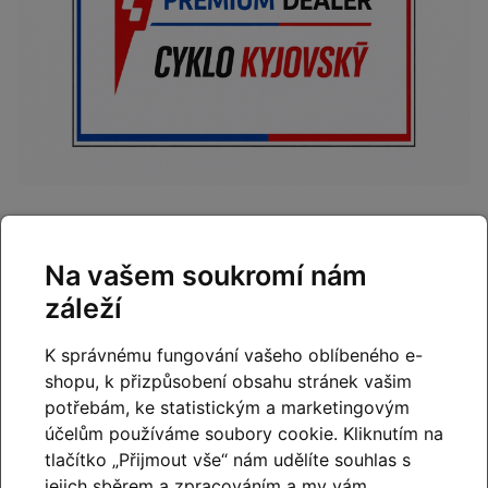
CUBE
Na vašem soukromí nám
Tato značka byla založena v roce 1993 v bavorské
záleží
části Německa v městečku Waldershof nedaleko
českých hranic. Zakladatel značky
CUBE
Marcus
K správnému fungování vašeho oblíbeného e-
Pürner začal montovat první kola v prostorách o
shopu, k přizpůsobení obsahu stránek vašim
velikosti pouhých 50 m². Díky neutuchající touze
potřebám, ke statistickým a marketingovým
nabízet kvalitní kola za dostupné ceny a s důrazem na
účelům používáme soubory cookie. Kliknutím na
inovace a moderní technologie, se rychle stala lídrem
tlačítko „Přijmout vše“ nám udělíte souhlas s
mezi evropskými značkami. Současná roční produkce
jejich sběrem a zpracováním a my vám