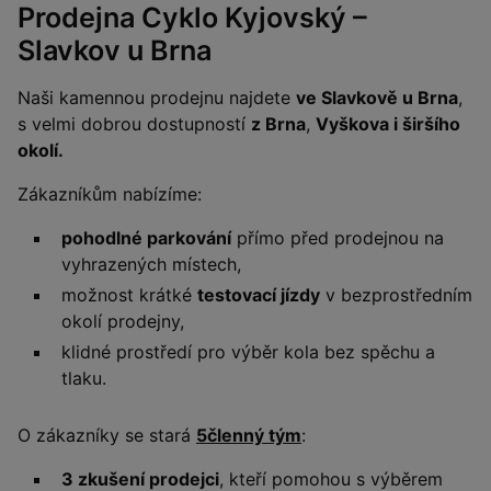
Prodejna Cyklo Kyjovský –
Slavkov u Brna
Naši kamennou prodejnu najdete
ve Slavkově u Brna
,
s velmi dobrou dostupností
z Brna
,
Vyškova i širšího
okolí.
Zákazníkům nabízíme:
pohodlné parkování
přímo před prodejnou na
vyhrazených místech,
možnost krátké
testovací jízdy
v bezprostředním
okolí prodejny,
klidné prostředí pro výběr kola bez spěchu a
tlaku.
O zákazníky se stará
5členný tým
:
3 zkušení prodejci
, kteří pomohou s výběrem