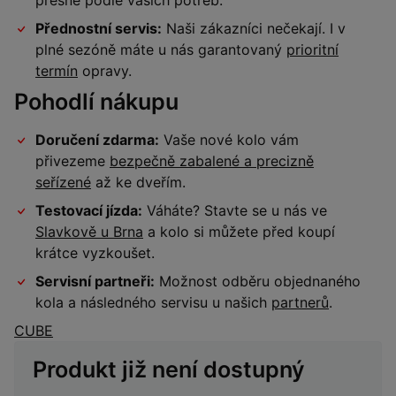
přesně podle vašich potřeb.
Přednostní servis:
Naši zákazníci nečekají. I v
plné sezóně máte u nás garantovaný
prioritní
termín
opravy.
Pohodlí nákupu
Doručení zdarma:
Vaše nové kolo vám
přivezeme
bezpečně zabalené a precizně
seřízené
až ke dveřím.
Testovací jízda:
Váháte? Stavte se u nás ve
Slavkově u Brna
a kolo si můžete před koupí
krátce vyzkoušet.
Servisní partneři:
Možnost odběru objednaného
kola a následného servisu u našich
partnerů
.
CUBE
Produkt již není dostupný