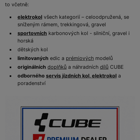
to včetně:
elektrokol
všech kategorií – celoodpružená, se
sníženým rámem, trekkingová, gravel
sportovních
karbonových kol - silniční, gravel i
horská
dětských kol
limitovaných
edic a
prémiových
modelů
originálních
doplňků
a náhradních
dílů
CUBE
odborného
servis jízdních kol, elektrokol
a
poradenství