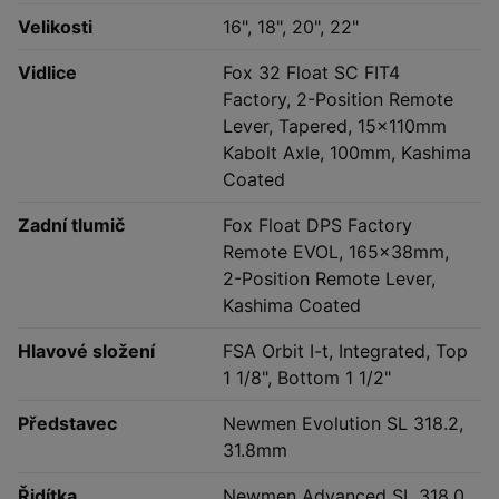
Velikosti
16", 18", 20", 22"
Vidlice
Fox 32 Float SC FIT4
Factory, 2-Position Remote
Lever, Tapered, 15x110mm
Kabolt Axle, 100mm, Kashima
Coated
Zadní tlumič
Fox Float DPS Factory
Remote EVOL, 165x38mm,
2-Position Remote Lever,
Kashima Coated
Hlavové složení
FSA Orbit I-t, Integrated, Top
1 1/8", Bottom 1 1/2"
Představec
Newmen Evolution SL 318.2,
31.8mm
Řidítka
Newmen Advanced SL 318.0,