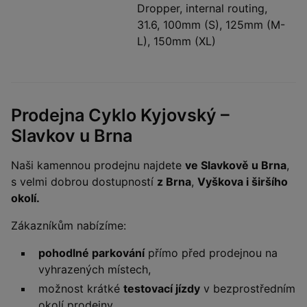
Dropper, internal routing,
31.6, 100mm (S), 125mm (M-
L), 150mm (XL)
Prodejna Cyklo Kyjovský –
Slavkov u Brna
Naši kamennou prodejnu najdete
ve Slavkově u Brna
,
s velmi dobrou dostupností
z Brna
,
Vyškova i širšího
okolí.
Zákazníkům nabízíme:
pohodlné parkování
přímo před prodejnou na
vyhrazených místech,
možnost krátké
testovací jízdy
v bezprostředním
okolí prodejny,