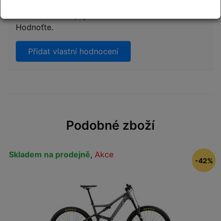
Přidejte vlastní hodnocení produktu a pomožte
tak dalším nakupujícím.
Hodnoťte.
Přidat vlastní hodnocení
Podobné zboží
Skladem na prodejně
,
Akce
-42%