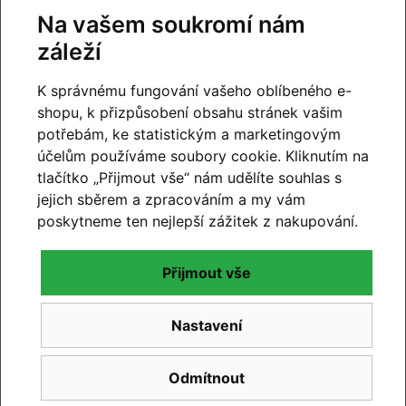
Máte otázky k produktu:
Celoodpružené kolo
Na vašem soukromí nám
CANNONDALE SCALPEL 29" Carbon SE 2 BKM
?
záleží
Zeptejte se.
K správnému fungování vašeho oblíbeného e-
Napište dotaz
shopu, k přizpůsobení obsahu stránek vašim
potřebám, ke statistickým a marketingovým
účelům používáme soubory cookie. Kliknutím na
tlačítko „Přijmout vše“ nám udělíte souhlas s
Lumir Vaszily
14.12.2022 16:30
jejich sběrem a zpracováním a my vám
poskytneme ten nejlepší zážitek z nakupování.
Dobrý den, chtěl jsem zeptat kolik vaha kg? Pod
10kg nebo 12kg? Děkuji za odpověď. Lumir Vaszily
Přijmout vše
Reagovat »
Nastavení
Hodnocení produktu
Odmítnout