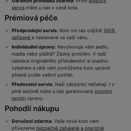
Garanční prohlídka zdarma:
První
důležitý
servis
máte u nás v ceně kola.
Prémiová péče
Předprodejní servis:
Kolo od nás odjíždí
100%
seřízené
a nastavené na vaši váhu.
Individuální úpravy:
Nevyhovuje vám sedlo,
madla nebo pláště? Žádný problém. V naší
nabídce originálního příslušenství si snadno
vyberete a rádi vám pomůžeme kolo upravit
přesně podle vašich potřeb.
Přednostní servis:
Naši zákazníci nečekají. I v
plné sezóně máte u nás garantovaný
prioritní
termín
opravy.
Pohodlí nákupu
Doručení zdarma:
Vaše nové kolo vám
přivezeme
bezpečně zabalené a precizně