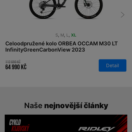
S
,
M
,
L
,
XL
Celoodpružené kolo ORBEA OCCAM M30 LT
InfinityGreenCarbonView 2023
112 690 Kč
Detail
64 990 Kč
Naše
nejnovější články