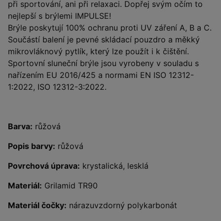
při sportování, ani při relaxaci. Dopřej svým očím to
nejlepší s brýlemi IMPULSE!
Brýle poskytují 100% ochranu proti UV záření A, B a C.
Součástí balení je pevné skládací pouzdro a měkký
mikrovláknový pytlík, který lze použít i k čištění.
Sportovní sluneční brýle jsou vyrobeny v souladu s
nařízením EU 2016/425 a normami EN ISO 12312-
1:2022, ISO 12312-3:2022.
Barva:
růžová
Popis barvy:
růžová
Povrchová úprava:
krystalická, lesklá
Materiál:
Grilamid TR90
Materiál čočky:
nárazuvzdorný polykarbonát