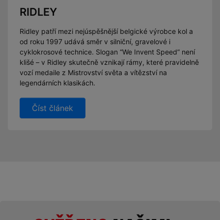
RIDLEY
Ridley patří mezi nejúspěšnější belgické výrobce kol a
od roku 1997 udává směr v silniční, gravelové i
cyklokrosové technice. Slogan “We Invent Speed” není
klišé – v Ridley skutečně vznikají rámy, které pravidelně
vozí medaile z Mistrovství světa a vítězství na
legendárních klasikách.
Číst článek