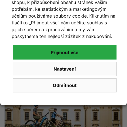
shopu, k přizpůsobení obsahu stránek vašim
potřebám, ke statistickým a marketingovým
Změna otevírací doby – od
účelům používáme soubory cookie. Kliknutím na
července máme o sobotách
tlačítko „Přijmout vše“ nám udělíte souhlas s
zavřeno
jejich sběrem a zpracováním a my vám
poskytneme ten nejlepší zážitek z nakupování.
Číst článek
Přijmout vše
Nastavení
Odmítnout