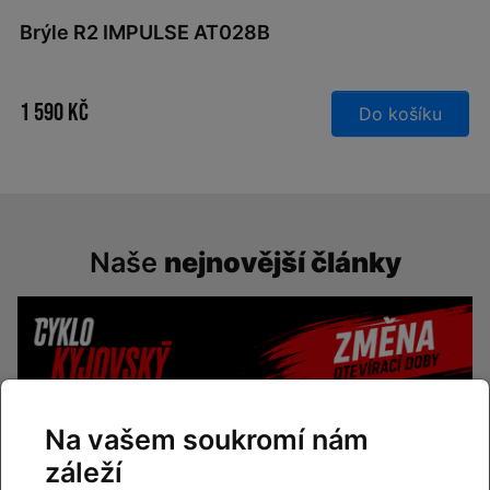
Brýle R2 IMPULSE AT028B
1 590 Kč
Do košíku
Naše
nejnovější články
Na vašem soukromí nám
záleží