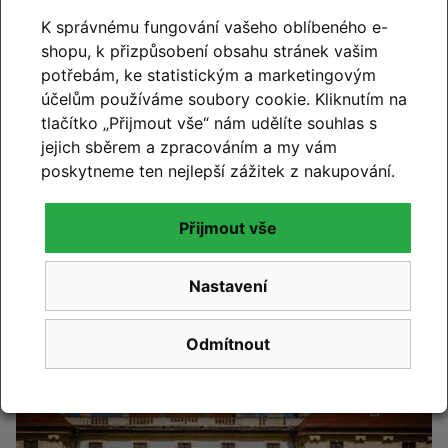
K správnému fungování vašeho oblíbeného e-
shopu, k přizpůsobení obsahu stránek vašim
potřebám, ke statistickým a marketingovým
účelům používáme soubory cookie. Kliknutím na
tlačítko „Přijmout vše“ nám udělíte souhlas s
Změna otevírací doby – od
jejich sběrem a zpracováním a my vám
července máme o sobotách
poskytneme ten nejlepší zážitek z nakupování.
zavřeno
Přijmout vše
Číst článek
Nastavení
Odmítnout