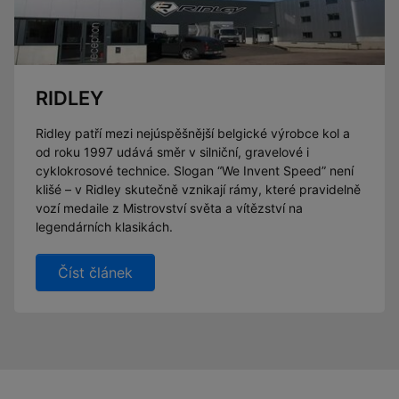
RIDLEY
Ridley patří mezi nejúspěšnější belgické výrobce kol a
od roku 1997 udává směr v silniční, gravelové i
cyklokrosové technice. Slogan “We Invent Speed” není
klišé – v Ridley skutečně vznikají rámy, které pravidelně
vozí medaile z Mistrovství světa a vítězství na
legendárních klasikách.
Číst článek