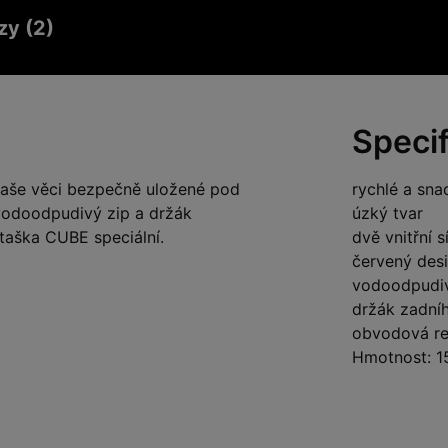
zy (2)
Speci
vaše věci bezpečně uložené pod
rychlé a sna
vodoodpudivý zip a držák
úzký tvar
 taška CUBE speciální.
dvě vnitřní 
červený desi
vodoodpudiv
držák zadníh
obvodová re
Hmotnost: 1