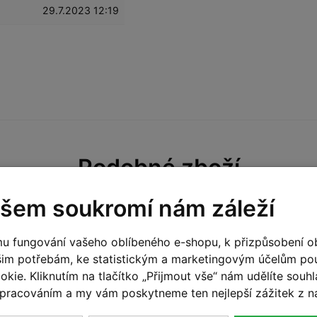
29.7.2023 12:19
Podobné zboží
šem soukromí nám záleží
a prodejně
Skladem na prodejně
,
No
u fungování vašeho oblíbeného e-shopu, k přizpůsobení o
šim potřebám, ke statistickým a marketingovým účelům p
kie. Kliknutím na tlačítko „Přijmout vše“ nám udělíte souhla
pracováním a my vám poskytneme ten nejlepší zážitek z n