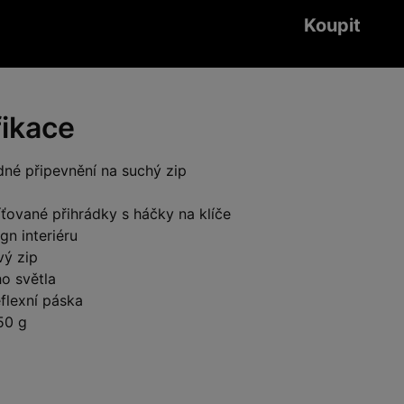
Koupit
fikace
dné připevnění na suchý zip
síťované přihrádky s háčky na klíče
gn interiéru
ý zip
o světla
flexní páska
50 g