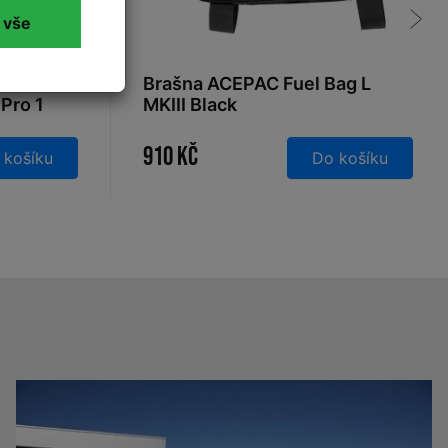
 vše
vou
Brašna ACEPAC Fuel Bag L
Pro 1
MKIII Black
910 Kč
 košíku
Do košíku