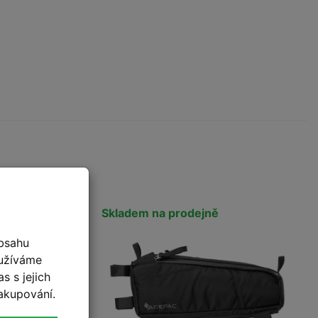
vinka
Skladem na prodejně
bsahu
oužíváme
s s jejich
akupování.