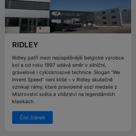
RIDLEY
Ridley patří mezi nejúspěšnější belgické výrobce
kol a od roku 1997 udává směr v silniční,
gravelové i cyklokrosové technice. Slogan “We
Invent Speed” není klišé – v Ridley skutečně
vznikají rámy, které pravidelně vozí medaile z
Mistrovství světa a vítězství na legendárních
klasikách.
Číst článek