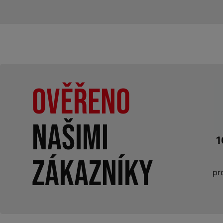
Ověřeno
našimi
1
zákazníky
pr