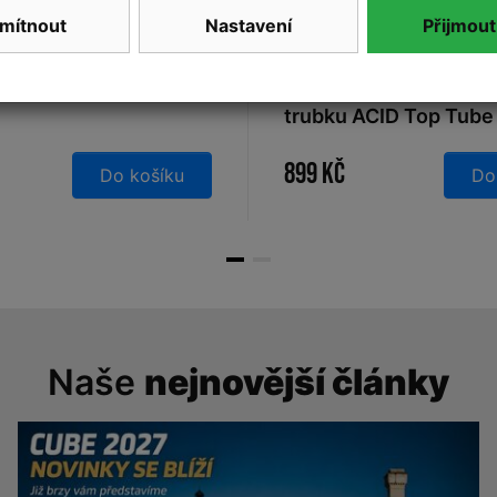
mítnout
Nastavení
Přijmout
a nosič ACID CMPT 7
Brašna na horní rámo
trubku ACID Top Tube 
899 Kč
Do košíku
Do
Naše
nejnovější články