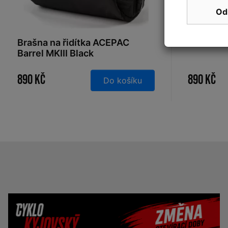
Od
Brašna na řidítka ACEPAC
Brašna n
Barrel MKIII Black
890 Kč
890 Kč
Do košíku