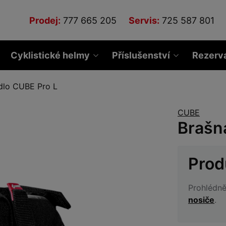
Prodej:
777 665 205
Servis:
725 587 801
Cyklistické helmy
Příslušenství
Rezerv
dlo CUBE Pro L
CUBE
Brašn
Prod
Prohlédně
nosiče
.