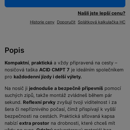
Našli jste lepší cenu?
Historie ceny
Doporučit
Splátková kalkulačka HC
Popis
Kompaktní
,
praktická
a vždy připravená na cesty –
nosičová taška
ACID CMPT 7
je ideálním společníkem
pro
každodenní jízdy i delší výlety.
Na nosič ji
jednoduše a bezpečně připevníš
pomocí
suchých zipů, takže montáž zvládneš během pár
sekund.
Reflexní prvky
zvyšují tvoji viditelnost i za
šera či nepříznivého počasí, čímž přispívají k vyšší
bezpečnosti na cestách. Praktická síťovaná kapsa
nabízí
extra prostor
na drobnosti, které chceš mít
vždy po ruce.
Odolný
polyesterový materiál bez