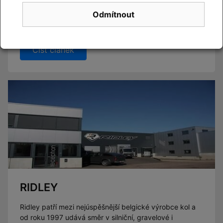
Odmítnout
Novinky CUBE 2027 se blíží. Již brzy vám představíme
novou kolekci.
Číst článek
RIDLEY
Ridley patří mezi nejúspěšnější belgické výrobce kol a
od roku 1997 udává směr v silniční, gravelové i