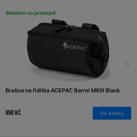
Skladem na prodejně
Brašna na řidítka ACEPAC Barrel MKIII Black
890 Kč
Do košíku