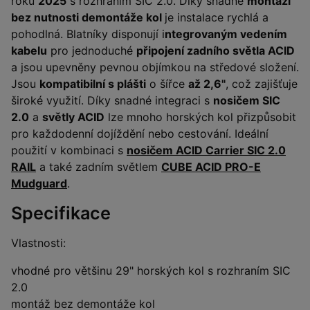
roku
2025
s rozhraním SIC 2.0. Díky snadné
montáži
bez nutnosti demontáže kol
je instalace rychlá a
pohodlná. Blatníky disponují i
ntegrovaným vedením
kabelu
pro jednoduché
připojení zadního světla ACID
a jsou upevněny pevnou objímkou na středové složení.
Jsou
kompatibilní s plášti
o šířce
až 2,6"
, což zajišťuje
široké využití. Díky snadné integraci s
nosičem SIC
2.0
a
světly ACID
lze mnoho horských kol přizpůsobit
pro každodenní dojíždění nebo cestování. Ideální
použití v kombinaci s
nosičem ACID Carrier SIC 2.0
RAIL
a také zadním světlem
CUBE ACID PRO-E
Mudguard
.
Specifikace
Vlastnosti:
vhodné pro většinu 29" horských kol s rozhraním SIC
2.0
montáž bez demontáže kol