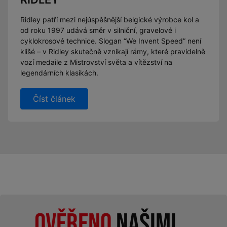
Ridley patří mezi nejúspěšnější belgické výrobce kol a
od roku 1997 udává směr v silniční, gravelové i
cyklokrosové technice. Slogan “We Invent Speed” není
klišé – v Ridley skutečně vznikají rámy, které pravidelně
vozí medaile z Mistrovství světa a vítězství na
legendárních klasikách.
Číst článek
Ověřeno
našimi