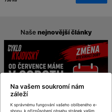
Naše
nejnovější články
Na vašem soukromí nám
záleží
K správnému fungování vašeho oblíbeného e-
shopu, k přizpůsobení obsahu stránek vašim