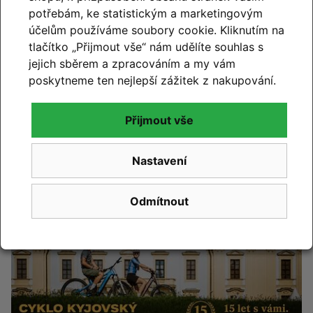
potřebám, ke statistickým a marketingovým
Změna otevírací doby – od
účelům používáme soubory cookie. Kliknutím na
července máme o sobotách
tlačítko „Přijmout vše“ nám udělíte souhlas s
zavřeno
jejich sběrem a zpracováním a my vám
poskytneme ten nejlepší zážitek z nakupování.
Číst článek
Přijmout vše
Nastavení
Odmítnout