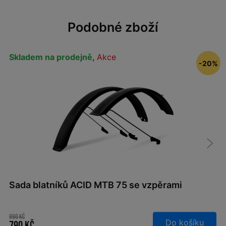
Podobné zboží
Skladem na prodejně
,
Akce
-20%
Sada blatníků ACID MTB 75 se vzpěrami
990 Kč
Do košíku
790 Kč