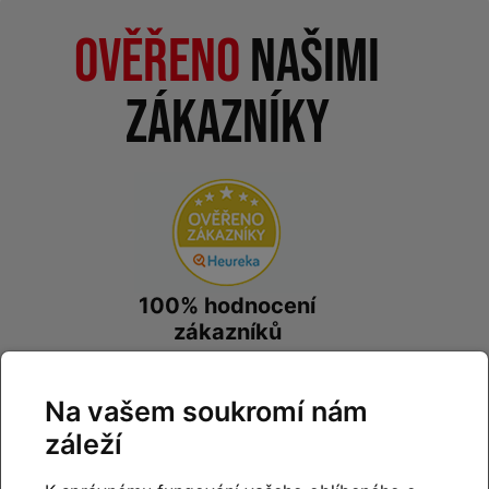
Ověřeno
našimi
zákazníky
100% hodnocení
zákazníků
prohlédnout hodnocení
na
Heureka.cz
Na vašem soukromí nám
záleží