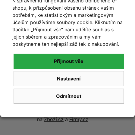
K správnému fungování vašeho oblíbeného e-
shopu, k přizpůsobení obsahu stránek vašim
potřebám, ke statistickým a marketingovým
99% hodnocení
účelům používáme soubory cookie. Kliknutím na
zákazníků
tlačítko „Přijmout vše“ nám udělíte souhlas s
jejich sběrem a zpracováním a my vám
prohlédnout hodnocení
poskytneme ten nejlepší zážitek z nakupování.
na
Google.com
Přijmout vše
Nastavení
99% hodnocení
Odmítnout
zákazníků
prohlédnout hodnocení
na
Zboží.cz
a
Firmy.cz