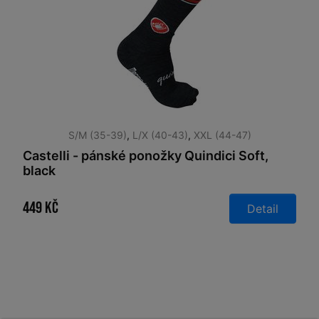
S/M (35-39)
,
L/X (40-43)
,
XXL (44-47)
Castelli - pánské ponožky Quindici Soft,
black
449 Kč
Detail