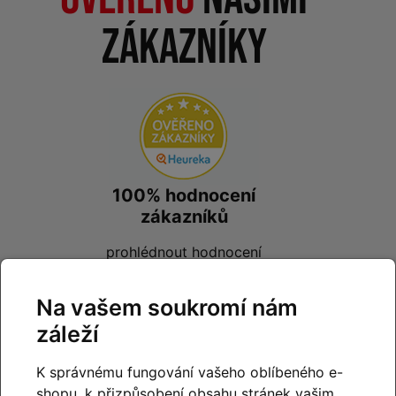
zákazníky
100% hodnocení
zákazníků
prohlédnout hodnocení
na
Heureka.cz
Na vašem soukromí nám
záleží
K správnému fungování vašeho oblíbeného e-
shopu, k přizpůsobení obsahu stránek vašim