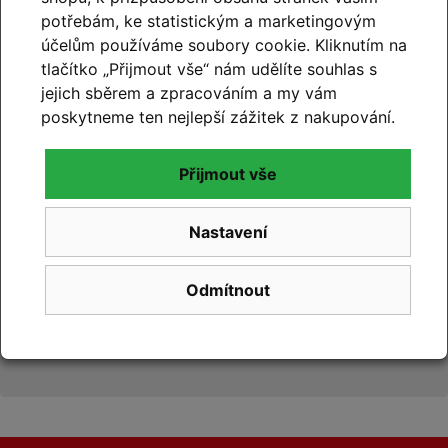
99% hodnocení
potřebám, ke statistickým a marketingovým
zákazníků
účelům používáme soubory cookie. Kliknutím na
tlačítko „Přijmout vše“ nám udělíte souhlas s
prohlédnout hodnocení
jejich sběrem a zpracováním a my vám
na
Google.com
poskytneme ten nejlepší zážitek z nakupování.
Přijmout vše
Nastavení
99% hodnocení
zákazníků
Odmítnout
prohlédnout hodnocení
na
Zboží.cz
a
Firmy.cz