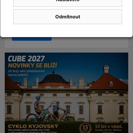
Změna otevírací doby – od
července máme o sobotách
Odmítnout
zavřeno
Číst článek