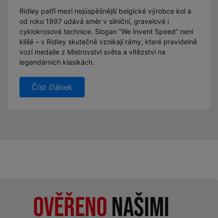
Ridley patří mezi nejúspěšnější belgické výrobce kol a
od roku 1997 udává směr v silniční, gravelové i
cyklokrosové technice. Slogan “We Invent Speed” není
klišé – v Ridley skutečně vznikají rámy, které pravidelně
vozí medaile z Mistrovství světa a vítězství na
legendárních klasikách.
Číst článek
Ověřeno
našimi