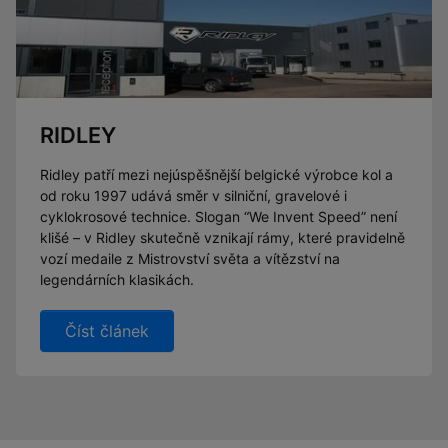
RIDLEY
Ridley patří mezi nejúspěšnější belgické výrobce kol a
od roku 1997 udává směr v silniční, gravelové i
cyklokrosové technice. Slogan “We Invent Speed” není
klišé – v Ridley skutečně vznikají rámy, které pravidelně
vozí medaile z Mistrovství světa a vítězství na
legendárních klasikách.
Číst článek