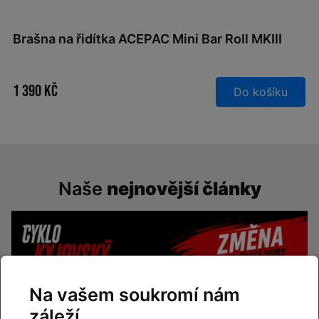
Brašna na řidítka ACEPAC Mini Bar Roll MKIII
1 390 Kč
Do košíku
Naše
nejnovější články
Na vašem soukromí nám
záleží