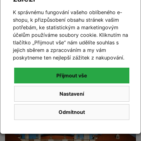
K správnému fungování vašeho oblíbeného e-
shopu, k přizpůsobení obsahu stránek vašim
potřebám, ke statistickým a marketingovým
účelům používáme soubory cookie. Kliknutím na
tlačítko „Přijmout vše“ nám udělíte souhlas s
jejich sběrem a zpracováním a my vám
Změna otevírací doby – od
poskytneme ten nejlepší zážitek z nakupování.
července máme o sobotách
zavřeno
Přijmout vše
Číst článek
Nastavení
Odmítnout