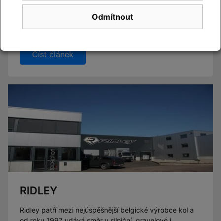
Odmítnout
Novinky CUBE 2027 se blíží. Již brzy vám představíme
novou kolekci.
Číst článek
RIDLEY
Ridley patří mezi nejúspěšnější belgické výrobce kol a
od roku 1997 udává směr v silniční, gravelové i