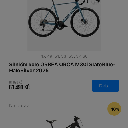
47
,
49
,
51
,
53
,
55
,
57
,
60
Silniční kolo ORBEA ORCA M30i SlateBlue-
HaloSilver 2025
81 990 Kč
Detail
61 490 Kč
Na dotaz
-10%