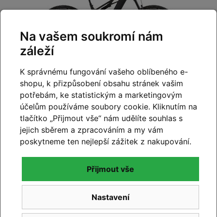
Na vašem soukromí nám
záleží
K správnému fungování vašeho oblíbeného e-
shopu, k přizpůsobení obsahu stránek vašim
M - 18"
,
L - 20"
,
XL - 22"
potřebám, ke statistickým a marketingovým
Elektrokolo Cube Stereo Hybrid ONE44 HPC
účelům používáme soubory cookie. Kliknutím na
Race 800 blackline 2026
tlačítko „Přijmout vše“ nám udělíte souhlas s
jejich sběrem a zpracováním a my vám
111 999 Kč
Detail
100 799 Kč
poskytneme ten nejlepší zážitek z nakupování.
Na dotaz
Přijmout vše
-10%
Nastavení