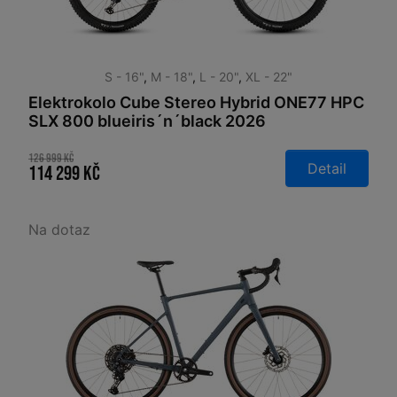
S - 16"
,
M - 18"
,
L - 20"
,
XL - 22"
Elektrokolo Cube Stereo Hybrid ONE77 HPC
SLX 800 blueiris´n´black 2026
126 999 Kč
Detail
114 299 Kč
Na dotaz