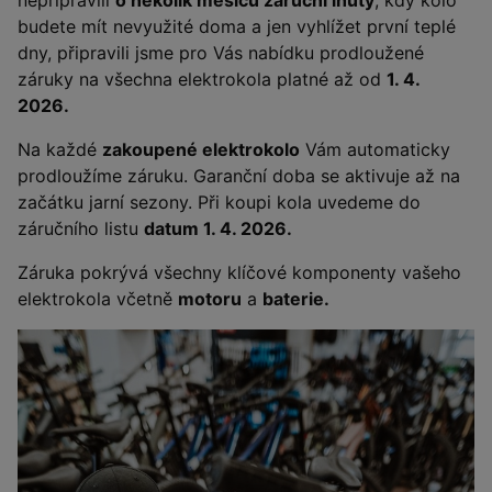
nepřipravili
o několik měsíců záruční lhůty
, kdy kolo
budete mít nevyužité doma a jen vyhlížet první teplé
dny, připravili jsme pro Vás nabídku prodloužené
záruky na všechna elektrokola platné až od
1. 4.
2026.
Na každé
zakoupené elektrokolo
Vám automaticky
prodloužíme záruku. Garanční doba se aktivuje až na
začátku jarní sezony. Při koupi kola uvedeme do
záručního listu
datum 1. 4. 2026.
Záruka pokrývá všechny klíčové komponenty vašeho
elektrokola včetně
motoru
a
baterie.