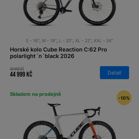
S - 16"
,
M - 18"
,
L - 20"
,
XL - 22"
,
XXL - 24"
Horské kolo Cube Reaction C:62 Pro
polarlight´n´black 2026
49 999 Kč
Detail
44 999 Kč
Skladem na prodejně
-10%