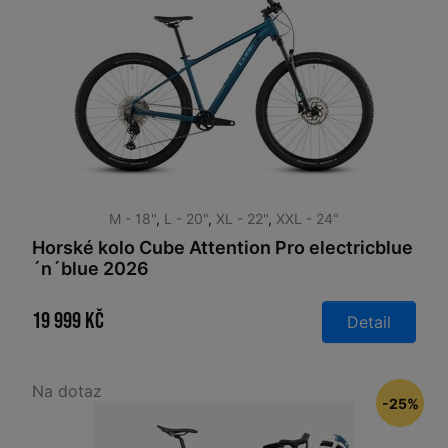
M - 18"
,
L - 20"
,
XL - 22"
,
XXL - 24"
Horské kolo Cube Attention Pro electricblue
´n´blue 2026
19 999 Kč
Detail
Na dotaz
-25%