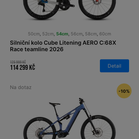
50cm
,
52cm
,
54cm
,
56cm
,
58cm
,
60cm
Silniční kolo Cube Litening AERO C:68X
Race teamline 2026
126 999 Kč
Detail
114 299 Kč
Na dotaz
-10%