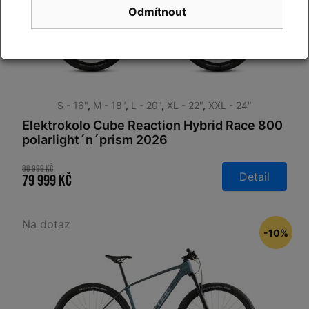
Odmítnout
S - 16"
,
M - 18"
,
L - 20"
,
XL - 22"
,
XXL - 24"
Elektrokolo Cube Reaction Hybrid Race 800
polarlight´n´prism 2026
88 999 Kč
Detail
79 999 Kč
Na dotaz
-10%