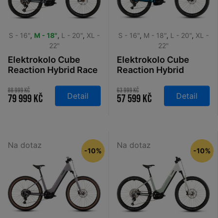
S - 16"
,
M - 18"
,
L - 20"
,
XL -
S - 16"
,
M - 18"
,
L - 20"
,
XL -
22"
22"
Elektrokolo Cube
Elektrokolo Cube
Reaction Hybrid Race
Reaction Hybrid
800 Easy Entry
Performance 600
vulcan´n´orange
Easy Entry
88 999 Kč
63 999 Kč
Detail
Detail
79 999 Kč
57 599 Kč
2026
electricblue´n´dazzle
2026
Na dotaz
Na dotaz
-10%
-10%