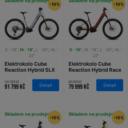
Skladem na prodejně
Skladem na prodejně
-10%
-10%
S - 16"
,
M - 18"
,
L - 20"
,
XL -
S - 16"
,
M - 18"
,
L - 20"
,
XL -
22"
22"
Elektrokolo Cube
Elektrokolo Cube
Reaction Hybrid SLX
Reaction Hybrid Race
800 Easy Entry
800 Easy Entry amber
gauzegrey´n´iceblue
´n´black 2026
101 999 Kč
88 999 Kč
Detail
Detail
91 799 Kč
79 999 Kč
2026
Skladem na prodejně
Skladem na prodejně
-10%
-10%