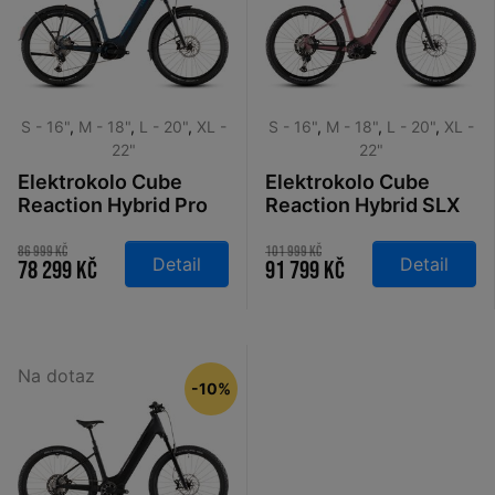
S - 16"
,
M - 18"
,
L - 20"
,
XL -
S - 16"
,
M - 18"
,
L - 20"
,
XL -
22"
22"
Elektrokolo Cube
Elektrokolo Cube
Reaction Hybrid Pro
Reaction Hybrid SLX
800 FE Easy Entry
800 Easy Entry
nebular´n´dazzle
shiftblush´n´art
86 999 Kč
101 999 Kč
Detail
Detail
78 299 Kč
91 799 Kč
2026
2026
Na dotaz
-10%