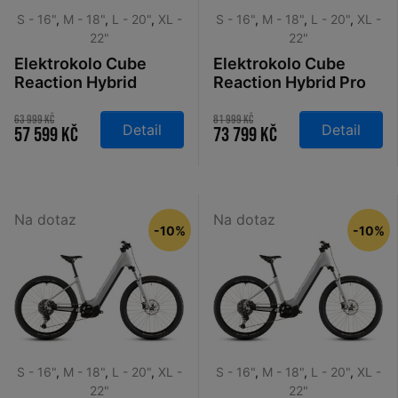
S - 16"
,
M - 18"
,
L - 20"
,
XL -
S - 16"
,
M - 18"
,
L - 20"
,
XL -
22"
22"
Elektrokolo Cube
Elektrokolo Cube
Reaction Hybrid
Reaction Hybrid Pro
Performance 600
800 Easy Entry
Easy Entry plumgrey
desertstone´n
63 999 Kč
81 999 Kč
Detail
Detail
57 599 Kč
73 799 Kč
´n´black 2026
´driedherbs 2026
Na dotaz
Na dotaz
-10%
-10%
S - 16"
,
M - 18"
,
L - 20"
,
XL -
S - 16"
,
M - 18"
,
L - 20"
,
XL -
22"
22"