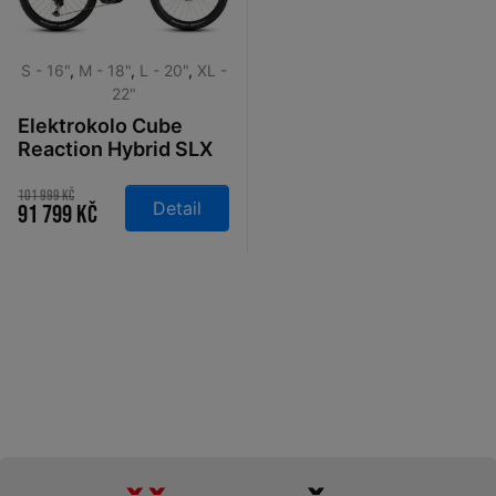
S - 16"
,
M - 18"
,
L - 20"
,
XL -
22"
Elektrokolo Cube
Reaction Hybrid SLX
800 Easy Entry
silverdust´n´chrome
101 999 Kč
Detail
91 799 Kč
2026