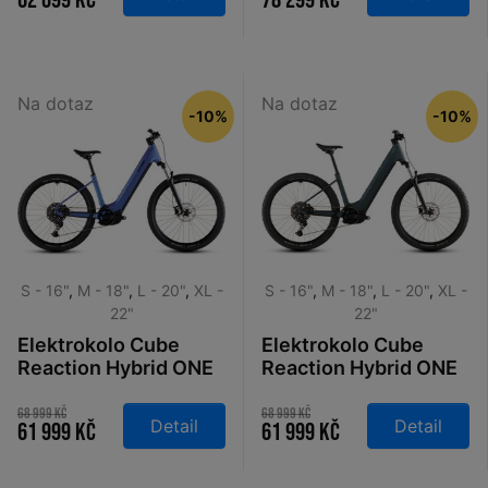
62 099 Kč
78 299 Kč
´n´black 2026
´driedherbs 2026
Na dotaz
Na dotaz
-10%
-10%
S - 16"
,
M - 18"
,
L - 20"
,
XL -
S - 16"
,
M - 18"
,
L - 20"
,
XL -
22"
22"
Elektrokolo Cube
Elektrokolo Cube
Reaction Hybrid ONE
Reaction Hybrid ONE
600 Easy Entry
600 Easy Entry
blueiris´n´reflect
royalgreen´n´prism
68 999 Kč
68 999 Kč
Detail
Detail
61 999 Kč
61 999 Kč
2026
2026