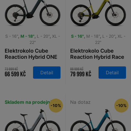
S - 16"
,
M - 18"
,
L - 20"
,
XL -
S - 16"
,
M - 18"
,
L - 20"
,
XL -
22"
22"
Elektrokolo Cube
Elektrokolo Cube
Reaction Hybrid ONE
Reaction Hybrid Race
800 Easy Entry
800 Easy Entry lizard
royalgreen´n´prism
´n´black 2026
73 999 Kč
88 999 Kč
Detail
Detail
66 599 Kč
79 999 Kč
2026
Skladem na prodejně
Na dotaz
-10%
-10%