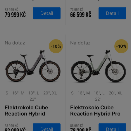
800 Easy Entry
800 Easy Entry
polarlight´n´prism
blueiris´n´reflect
88 999 Kč
73 999 Kč
Detail
Detail
79 999 Kč
66 599 Kč
2026
2026
Na dotaz
Na dotaz
-10%
-10%
S - 16"
,
M - 18"
,
L - 20"
,
XL -
S - 16"
,
M - 18"
,
L - 20"
,
XL -
22"
22"
Elektrokolo Cube
Elektrokolo Cube
Reaction Hybrid
Reaction Hybrid Pro
Performance 600 FE
800 FE Easy Entry
Easy Entry plumgrey
desertstone´n
68 999 Kč
86 999 Kč
Detail
Detail