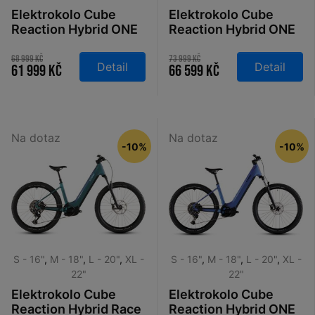
Elektrokolo Cube
Elektrokolo Cube
Reaction Hybrid ONE
Reaction Hybrid ONE
600 Easy Entry
800 Easy Entry
sleekgrey´n´prism
sleekgrey´n´prism
68 999 Kč
73 999 Kč
Detail
Detail
61 999 Kč
66 599 Kč
2026
2026
Na dotaz
Na dotaz
-10%
-10%
S - 16"
,
M - 18"
,
L - 20"
,
XL -
S - 16"
,
M - 18"
,
L - 20"
,
XL -
22"
22"
Elektrokolo Cube
Elektrokolo Cube
Reaction Hybrid Race
Reaction Hybrid ONE