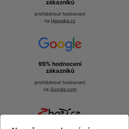
zákazníků
prohlédnout hodnocení
na
Heureka.cz
99% hodnocení
zákazníků
prohlédnout hodnocení
na
Google.com