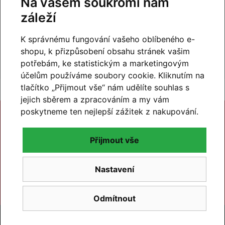
Na vašem soukromí nám
99% hodnocení
záleží
zákazníků
prohlédnout hodnocení
K správnému fungování vašeho oblíbeného e-
na
Zboží.cz
a
Firmy.cz
shopu, k přizpůsobení obsahu stránek vašim
potřebám, ke statistickým a marketingovým
účelům používáme soubory cookie. Kliknutím na
tlačítko „Přijmout vše“ nám udělíte souhlas s
jejich sběrem a zpracováním a my vám
poskytneme ten nejlepší zážitek z nakupování.
Přijmout vše
Nastavení
Další značky
Odmítnout