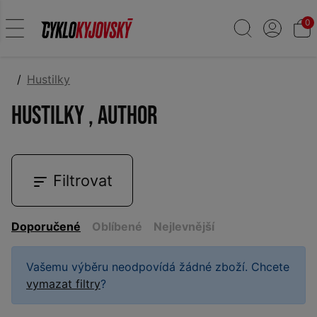
0
Hustilky
Hustilky , AUTHOR
Filtrovat
Doporučené
Oblíbené
Nejlevnější
Vašemu výběru neodpovídá žádné zboží. Chcete
vymazat filtry
?