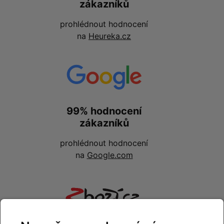
zákazníků
prohlédnout hodnocení
na
Heureka.cz
99% hodnocení
zákazníků
prohlédnout hodnocení
na
Google.com