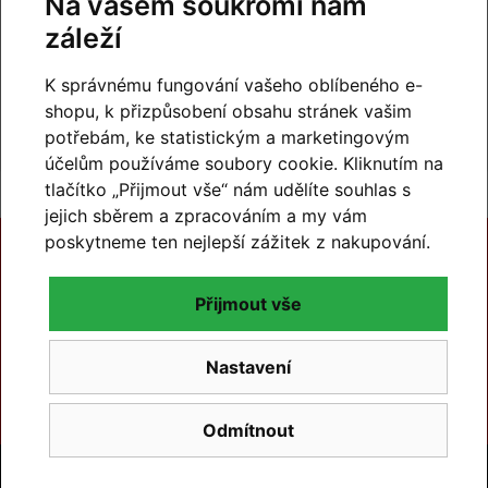
Na vašem soukromí nám
99% hodnocení
záleží
zákazníků
prohlédnout hodnocení
K správnému fungování vašeho oblíbeného e-
na
Zboží.cz
a
Firmy.cz
shopu, k přizpůsobení obsahu stránek vašim
potřebám, ke statistickým a marketingovým
účelům používáme soubory cookie. Kliknutím na
tlačítko „Přijmout vše“ nám udělíte souhlas s
jejich sběrem a zpracováním a my vám
poskytneme ten nejlepší zážitek z nakupování.
Přijmout vše
Nastavení
Další značky
Odmítnout