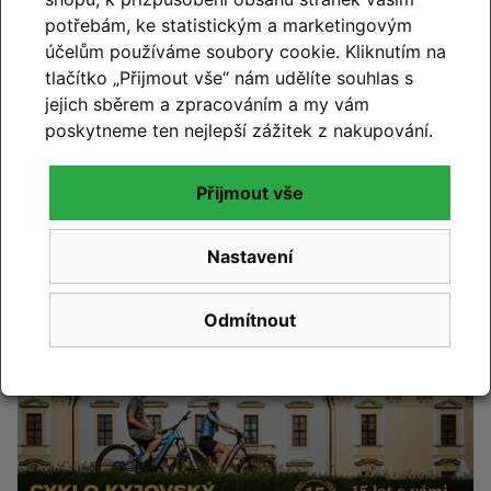
potřebám, ke statistickým a marketingovým
Změna otevírací doby – od
účelům používáme soubory cookie. Kliknutím na
července máme o sobotách
tlačítko „Přijmout vše“ nám udělíte souhlas s
zavřeno
jejich sběrem a zpracováním a my vám
poskytneme ten nejlepší zážitek z nakupování.
Číst článek
Přijmout vše
Nastavení
Odmítnout