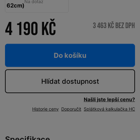
Na dotaz
62cm)
4 190 Kč
3 463 Kč bez DPH
Do košíku
Hlídat
dostupnost
Našli jste lepší cenu?
Historie ceny
Doporučit
Splátková kalkulačka HC
Specifikace