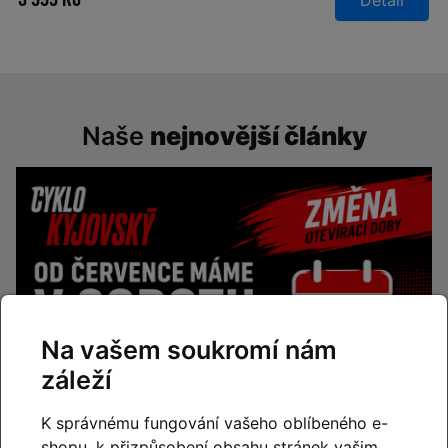
Detail
Naše
nejnovější články
Na vašem soukromí nám
záleží
K správnému fungování vašeho oblíbeného e-
shopu, k přizpůsobení obsahu stránek vašim