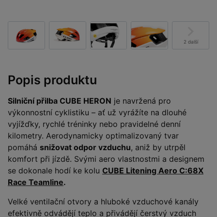
2 další
Popis produktu
Silniční přilba CUBE HERON
je navržená pro
výkonnostní cyklistiku – ať už vyrážíte na dlouhé
vyjížďky, rychlé tréninky nebo pravidelné denní
kilometry. Aerodynamicky optimalizovaný tvar
pomáhá
snižovat odpor vzduchu
, aniž by utrpěl
komfort při jízdě. Svými aero vlastnostmi a designem
se dokonale hodí ke kolu
CUBE Litening Aero C:68X
Race Teamline
.
Velké ventilační otvory a hluboké vzduchové kanály
efektivně odvádějí teplo a přivádějí čerstvý vzduch