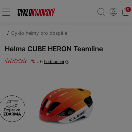
0
Cyklo helmy pro dospělé
Helma CUBE HERON Teamline
%
z 0
hodnocení
Doprava
ZDARMA