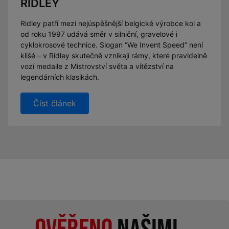
RIDLEY
Ridley patří mezi nejúspěšnější belgické výrobce kol a
od roku 1997 udává směr v silniční, gravelové i
cyklokrosové technice. Slogan “We Invent Speed” není
klišé – v Ridley skutečně vznikají rámy, které pravidelně
vozí medaile z Mistrovství světa a vítězství na
legendárních klasikách.
Číst článek