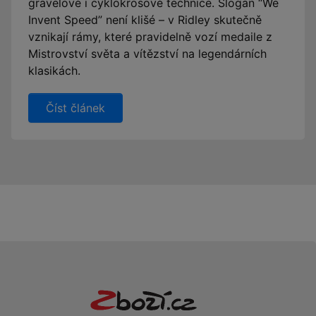
gravelové i cyklokrosové technice. Slogan “We
Invent Speed” není klišé – v Ridley skutečně
vznikají rámy, které pravidelně vozí medaile z
Mistrovství světa a vítězství na legendárních
klasikách.
Číst článek