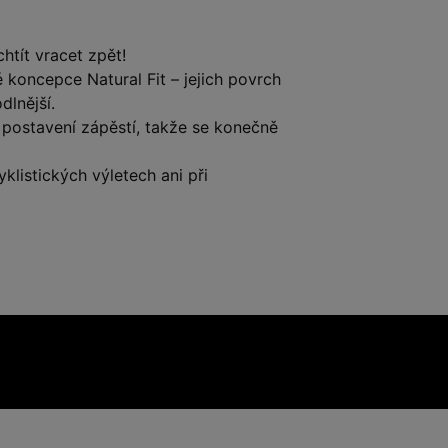
htít vracet zpět!
koncepce Natural Fit – jejich povrch
dlnější.
 postavení zápěstí, takže se konečně
klistických výletech ani při