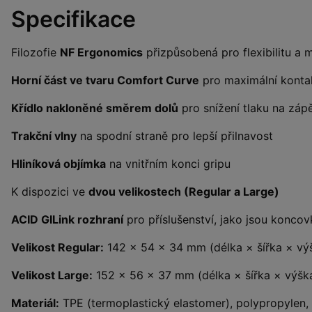
Specifikace
Filozofie
NF Ergonomics
přizpůsobená pro flexibilitu a m
Horní část ve tvaru Comfort Curve
pro maximální kontak
Křídlo nakloněné směrem dolů
pro snížení tlaku na zápě
Trakční vlny
na spodní straně pro lepší přilnavost
Hliníková objímka
na vnitřním konci gripu
K dispozici ve
dvou velikostech (Regular a Large)
ACID GILink rozhraní
pro příslušenství, jako jsou konco
Velikost Regular:
142 × 54 × 34 mm (délka × šířka × vý
Velikost Large:
152 × 56 × 37 mm (délka × šířka × výšk
Materiál:
TPE (termoplastický elastomer), polypropylen, 