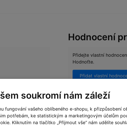
Hodnocení p
Přidejte vlastní hodnoce
Hodnoťte.
Přidat vlastní hodnoc
šem soukromí nám záleží
u fungování vašeho oblíbeného e-shopu, k přizpůsobení o
šim potřebám, ke statistickým a marketingovým účelům p
Podobné zboží
kie. Kliknutím na tlačítko „Přijmout vše“ nám udělíte souhla