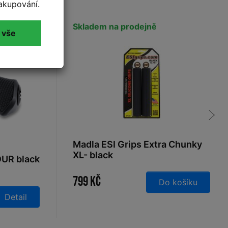
akupování.
Skladem na prodejně
 vše
Madla ESI Grips Extra Chunky
XL- black
OUR black
799 Kč
Do košíku
Detail