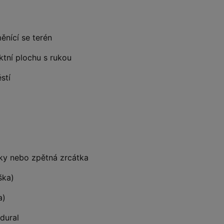
ěnící se terén
tní plochu s rukou
stí
vky nebo zpětná zrcátka
ška)
a)
dural