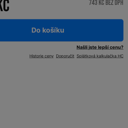
Kč
743 Kč bez DPH
Do košíku
Našli jste lepší cenu?
Historie ceny
Doporučit
Splátková kalkulačka HC