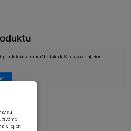
roduktu
ní produktu a pomožte tak dalším nakupujícím.
ení
bsahu
oužíváme
s s jejich