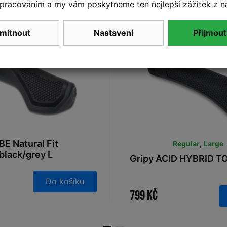
pracováním a my vám poskytneme ten nejlepší zážitek z n
a prodejně
Skladem na prodejně
mítnout
Nastavení
Přijmout
BE Natural Fit
Regular
,
Large
black/grey L
Gripy ACID HYBRID T
Do košíku
799 Kč