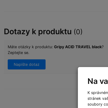
Dotazy k produktu
(0)
Máte otázky k produktu:
Gripy ACID TRAVEL black
?
Zeptejte se.
Napište dotaz
Na va
K správném
stránek va
soubory coo