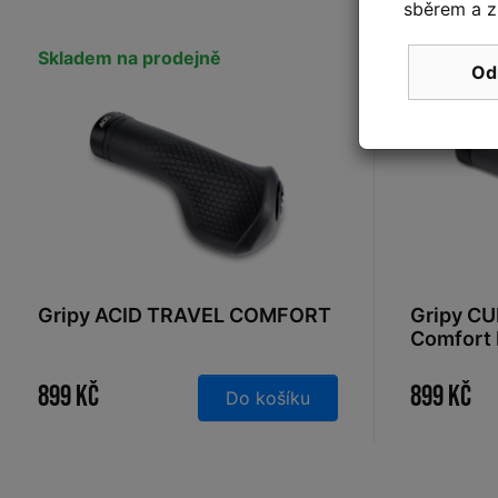
sběrem a z
Skladem na prodejně
Skladem n
Od
Gripy ACID TRAVEL COMFORT
Gripy CU
Comfort 
899 Kč
899 Kč
Do košíku