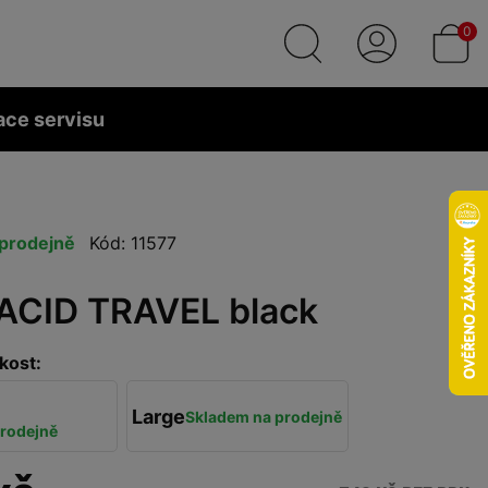
0
ace servisu
prodejně
Kód: 11577
 ACID TRAVEL black
kost:
Large
Skladem na prodejně
rodejně