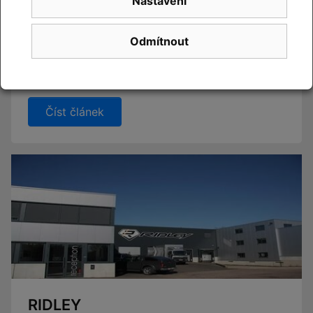
Nastavení
CUBE 2027
Odmítnout
Novinky CUBE 2027 se blíží. Již brzy vám představíme
novou kolekci.
Číst článek
RIDLEY