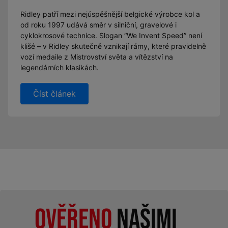
Ridley patří mezi nejúspěšnější belgické výrobce kol a
od roku 1997 udává směr v silniční, gravelové i
cyklokrosové technice. Slogan “We Invent Speed” není
klišé – v Ridley skutečně vznikají rámy, které pravidelně
vozí medaile z Mistrovství světa a vítězství na
legendárních klasikách.
Číst článek
Ověřeno
našimi