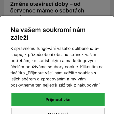
Změna otevírací doby – od
července máme o sobotách
zavřeno
Na vašem soukromí nám
Číst článek
záleží
K správnému fungování vašeho oblíbeného e-
shopu, k přizpůsobení obsahu stránek vašim
potřebám, ke statistickým a marketingovým
účelům používáme soubory cookie. Kliknutím na
tlačítko „Přijmout vše“ nám udělíte souhlas s
jejich sběrem a zpracováním a my vám
poskytneme ten nejlepší zážitek z nakupování.
Přijmout vše