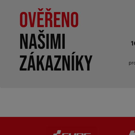
Ověřeno
našimi
1
zákazníky
pr