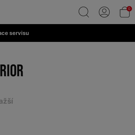
0
ace servisu
ERIOR
ažší