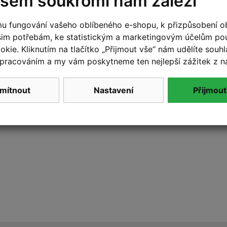
šem soukromí nám záleží
u fungování vašeho oblíbeného e-shopu, k přizpůsobení o
šim potřebám, ke statistickým a marketingovým účelům p
kie. Kliknutím na tlačítko „Přijmout vše“ nám udělíte souhla
pracováním a my vám poskytneme ten nejlepší zážitek z n
mítnout
Nastavení
Přijmout