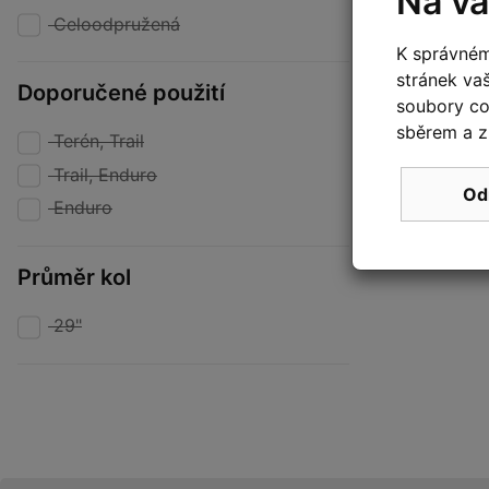
Na va
Celoodpružená
K správném
stránek va
Doporučené použití
soubory coo
sběrem a z
Terén, Trail
Trail, Enduro
Od
Enduro
Průměr kol
29"