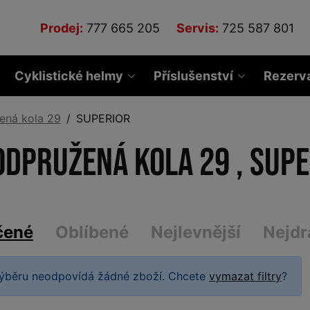
Prodej:
777 665 205
Servis:
725 587 801
Cyklistické helmy
Příslušenství
Rezerv
ená kola 29
SUPERIOR
odpružená kola 29 , SUP
čené
Oblíbené
Nejlevnější
Nejdr
ýběru neodpovídá žádné zboží. Chcete
vymazat filtry
?