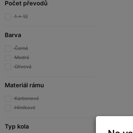
Počet převodů
1 x 12
Barva
Černá
Modrá
Olivová
Materiál rámu
Karbonové
Hliníkové
Typ kola