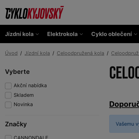
Jízdní kola
Elektrokola
Cyklo oblečení
Úvod
Jízdní kola
Celoodpružená kola
Celoodpruž
Celo
Vyberte
Akční nabídka
Skladem
Doporu
Novinka
Značky
Vašemu v
CANNONDALE