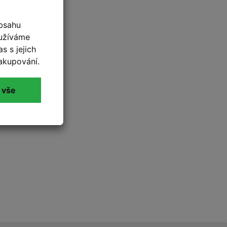
bsahu
oužíváme
s s jejich
akupování.
 vše