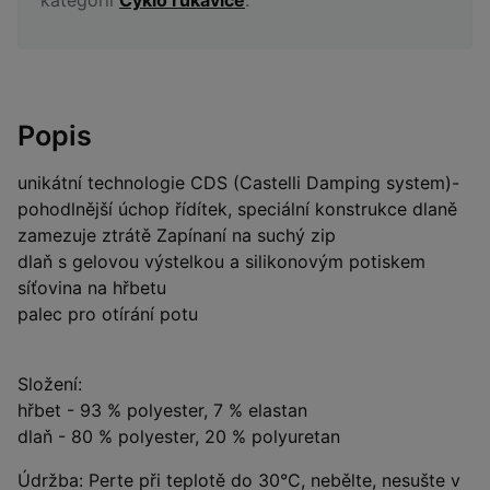
Popis
unikátní technologie CDS (Castelli Damping system)-
pohodlnější úchop řídítek, speciální konstrukce dlaně
zamezuje ztrátě Zapínaní na suchý zip
dlaň s gelovou výstelkou a silikonovým potiskem
síťovina na hřbetu
palec pro otírání potu
Složení:
hřbet - 93 % polyester, 7 % elastan
dlaň - 80 % polyester, 20 % polyuretan
Údržba: Perte při teplotě do 30°C, nebělte, nesušte v