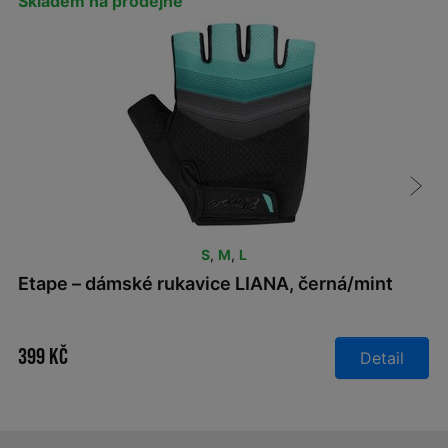
Skladem na prodejně
S
,
M
,
L
Etape – dámské rukavice LIANA, černá/mint
399 Kč
Detail