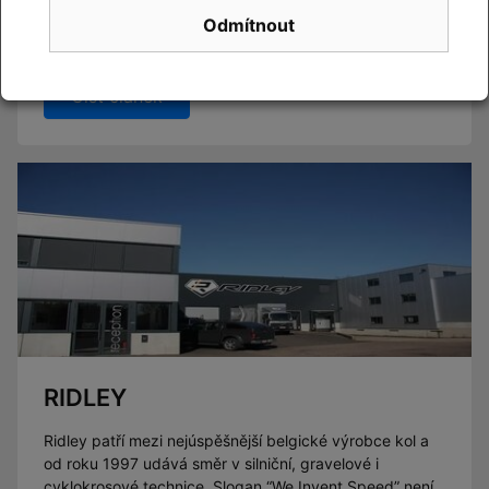
Novinky CUBE 2027 se blíží. Již brzy vám představíme
Odmítnout
novou kolekci.
Číst článek
RIDLEY
Ridley patří mezi nejúspěšnější belgické výrobce kol a
od roku 1997 udává směr v silniční, gravelové i
cyklokrosové technice. Slogan “We Invent Speed” není