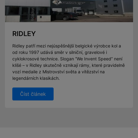
RIDLEY
Ridley patří mezi nejúspěšnější belgické výrobce kol a
od roku 1997 udává směr v silniční, gravelové i
cyklokrosové technice. Slogan “We Invent Speed” není
klišé – v Ridley skutečně vznikají rámy, které pravidelně
vozí medaile z Mistrovství světa a vítězství na
legendárních klasikách.
Číst článek