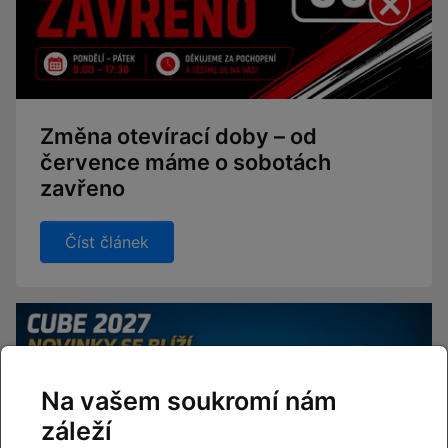
Změna otevírací doby – od
července máme o sobotách
zavřeno
Číst článek
Na vašem soukromí nám
záleží