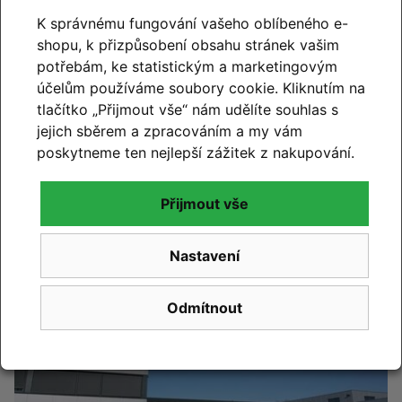
K správnému fungování vašeho oblíbeného e-
shopu, k přizpůsobení obsahu stránek vašim
potřebám, ke statistickým a marketingovým
účelům používáme soubory cookie. Kliknutím na
tlačítko „Přijmout vše“ nám udělíte souhlas s
jejich sběrem a zpracováním a my vám
CUBE 2027
poskytneme ten nejlepší zážitek z nakupování.
Novinky CUBE 2027 se blíží. Již brzy vám představíme
Přijmout vše
novou kolekci.
Číst článek
Nastavení
Odmítnout