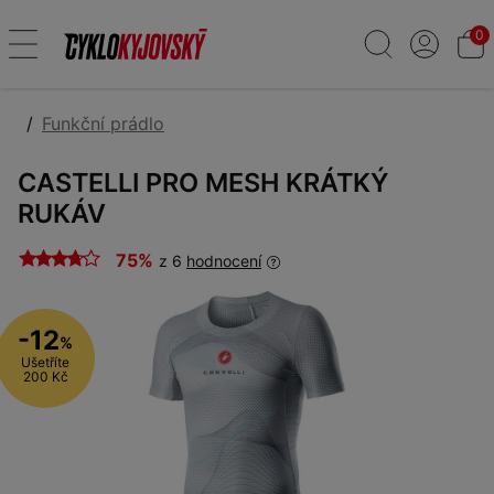
0
Funkční prádlo
CASTELLI PRO MESH KRÁTKÝ
RUKÁV
75%
z 6
hodnocení
-12
%
Ušetříte
200 Kč