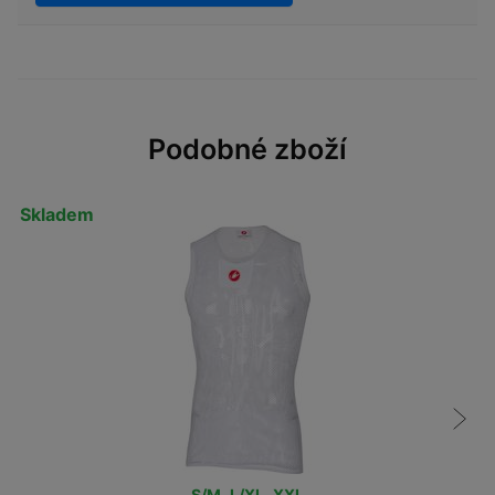
Podobné zboží
Skladem
S/M
,
L/XL
,
XXL