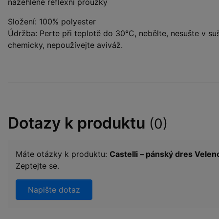
nažehlené reflexní proužky
Složení: 100% polyester
Údržba: Perte při teplotě do 30°C, nebělte, nesušte v suš
chemicky, nepoužívejte aviváž.
Dotazy k produktu
(0)
Máte otázky k produktu:
Castelli – pánský dres Velen
Zeptejte se.
Napište dotaz