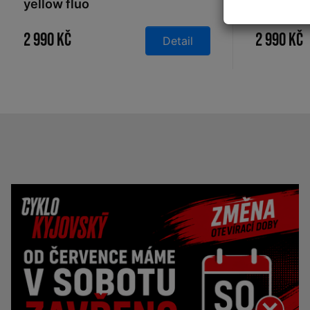
yellow fluo
light bla
2 990 Kč
2 990 Kč
Detail