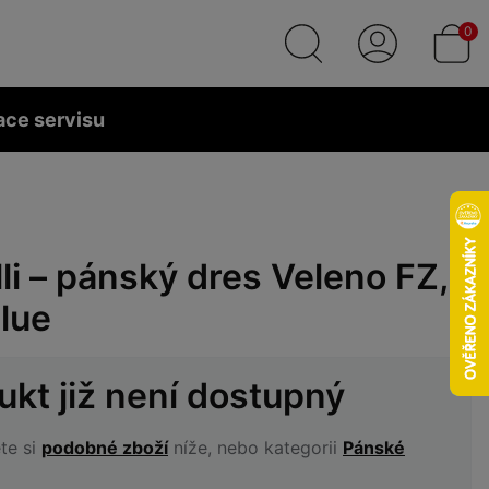
0
ace servisu
li – pánský dres Veleno FZ,
lue
ukt již není dostupný
te si
podobné zboží
níže, nebo kategorii
Pánské