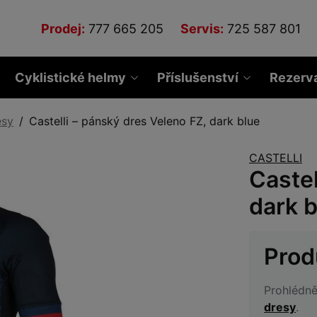
Prodej:
777 665 205
Servis:
725 587 801
Cyklistické helmy
Příslušenství
Rezerv
esy
Castelli – pánský dres Veleno FZ, dark blue
CASTELLI
Castel
dark b
Prod
Prohlédně
dresy
.