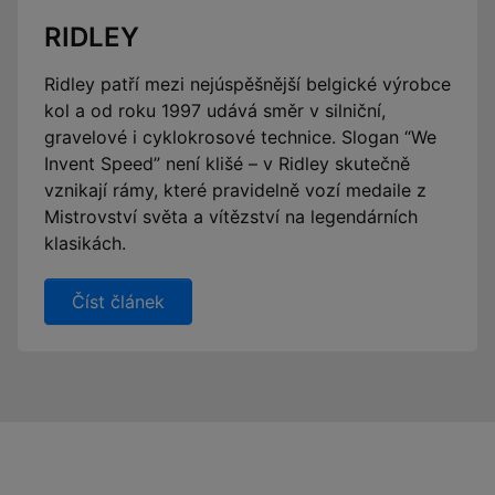
RIDLEY
Ridley patří mezi nejúspěšnější belgické výrobce
kol a od roku 1997 udává směr v silniční,
gravelové i cyklokrosové technice. Slogan “We
Invent Speed” není klišé – v Ridley skutečně
vznikají rámy, které pravidelně vozí medaile z
Mistrovství světa a vítězství na legendárních
klasikách.
Číst článek