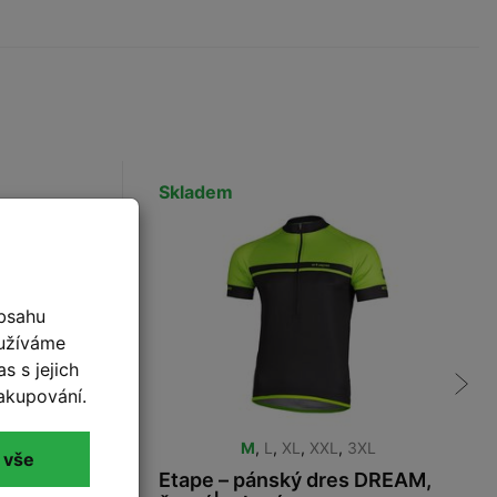
Skladem
bsahu
oužíváme
s s jejich
akupování.
L
M
,
L
,
XL
,
XXL
,
3XL
 vše
ACE,
Etape – pánský dres DREAM,