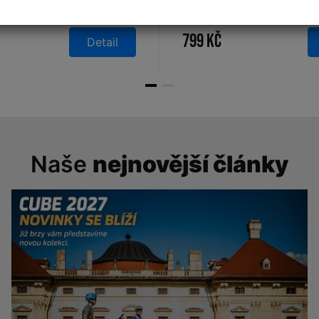
ck
černá|modrá
799 Kč
Detail
Naše
nejnovější články