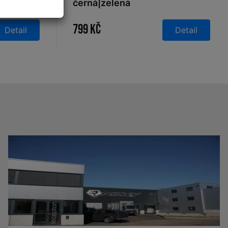
černá|zelená
799 Kč
Detail
Detail