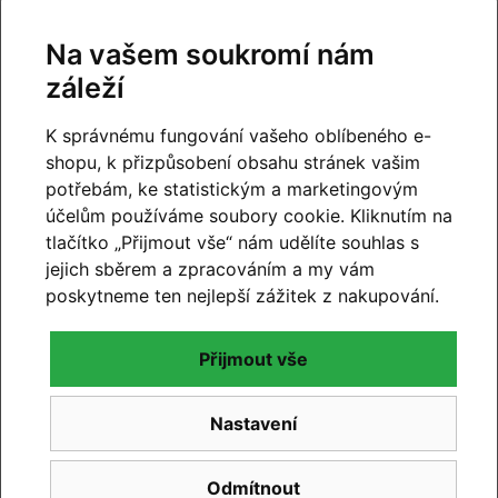
Na vašem soukromí nám
záleží
K správnému fungování vašeho oblíbeného e-
shopu, k přizpůsobení obsahu stránek vašim
potřebám, ke statistickým a marketingovým
účelům používáme soubory cookie. Kliknutím na
tlačítko „Přijmout vše“ nám udělíte souhlas s
jejich sběrem a zpracováním a my vám
poskytneme ten nejlepší zážitek z nakupování.
Přijmout vše
CUBE 2027
Nastavení
Novinky CUBE 2027 se blíží. Již brzy vám představíme
novou kolekci.
Odmítnout