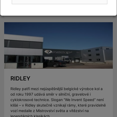
Číst článek
RIDLEY
Ridley patří mezi nejúspěšnější belgické výrobce kol a
od roku 1997 udává směr v silniční, gravelové i
cyklokrosové technice. Slogan “We Invent Speed” není
klišé – v Ridley skutečně vznikají rámy, které pravidelně
vozí medaile z Mistrovství světa a vítězství na
legendárních klasikách.