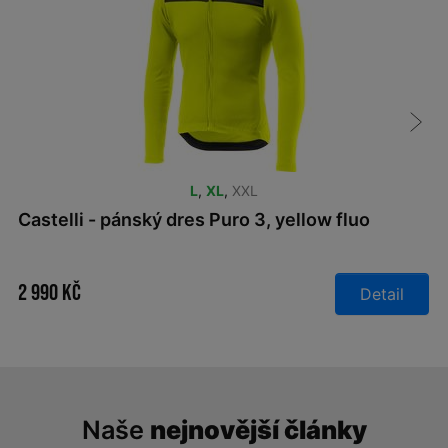
L
,
XL
,
XXL
Castelli - pánský dres Puro 3, yellow fluo
2 990 Kč
Detail
Naše
nejnovější články