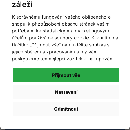
záleží
K správnému fungování vašeho oblíbeného e-
shopu, k přizpůsobení obsahu stránek vašim
potřebám, ke statistickým a marketingovým
účelům používáme soubory cookie. Kliknutím na
tlačítko „Přijmout vše“ nám udělíte souhlas s
jejich sběrem a zpracováním a my vám
poskytneme ten nejlepší zážitek z nakupování.
CUBE 2027
Přijmout vše
Novinky CUBE 2027 se blíží. Již brzy vám představíme
novou kolekci.
Nastavení
Číst článek
Odmítnout