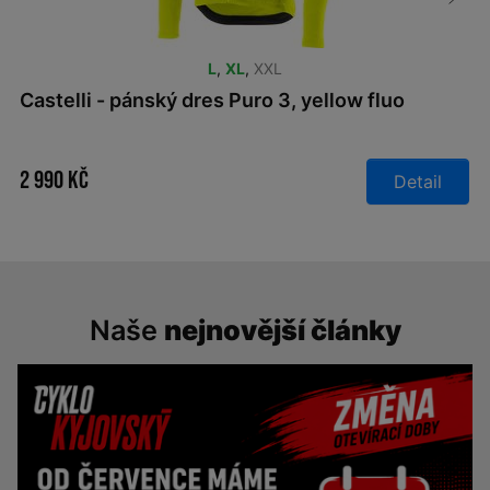
L
,
XL
,
XXL
Castelli - pánský dres Puro 3, yellow fluo
2 990 Kč
Detail
Naše
nejnovější články