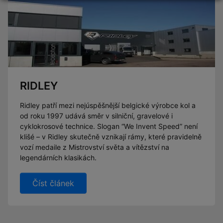
RIDLEY
Ridley patří mezi nejúspěšnější belgické výrobce kol a
od roku 1997 udává směr v silniční, gravelové i
cyklokrosové technice. Slogan “We Invent Speed” není
klišé – v Ridley skutečně vznikají rámy, které pravidelně
vozí medaile z Mistrovství světa a vítězství na
legendárních klasikách.
Číst článek