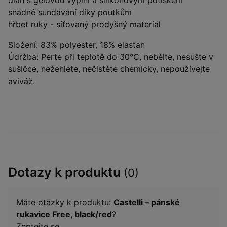
dlaň s gelovou výplní a silikonovým potiskem
snadné sundávání díky poutkům
hřbet ruky - síťovaný prodyšný materiál
Složení: 83% polyester, 18% elastan
Údržba: Perte při teplotě do 30°C, nebělte, nesušte v
sušičce, nežehlete, nečistěte chemicky, nepoužívejte
aviváž.
Dotazy k produktu
(0)
Máte otázky k produktu:
Castelli – pánské
rukavice Free, black/red
?
Zeptejte se.