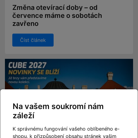
Změna otevírací doby – od
července máme o sobotách
zavřeno
Číst článek
Na vašem soukromí nám
záleží
K správnému fungování vašeho oblíbeného e-
shopu, k přizpůsobení obsahu stránek vašim