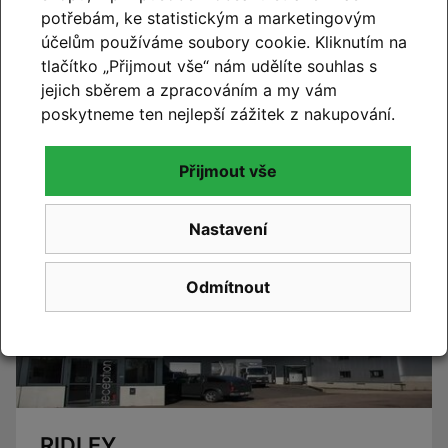
potřebám, ke statistickým a marketingovým
účelům používáme soubory cookie. Kliknutím na
CUBE 2027
tlačítko „Přijmout vše“ nám udělíte souhlas s
jejich sběrem a zpracováním a my vám
Novinky CUBE 2027 se blíží. Již brzy vám představíme
poskytneme ten nejlepší zážitek z nakupování.
novou kolekci.
Číst článek
Přijmout vše
Nastavení
Odmítnout
RIDLEY