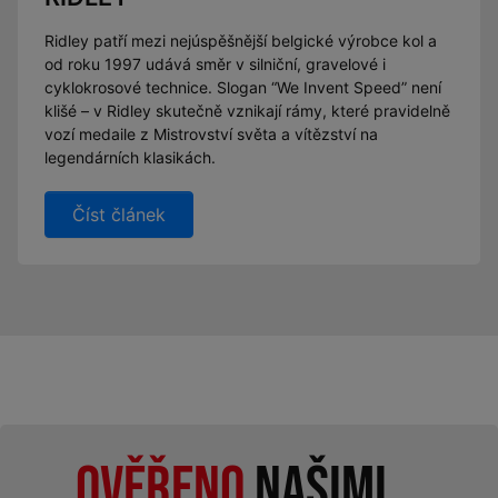
Ridley patří mezi nejúspěšnější belgické výrobce kol a
od roku 1997 udává směr v silniční, gravelové i
cyklokrosové technice. Slogan “We Invent Speed” není
klišé – v Ridley skutečně vznikají rámy, které pravidelně
vozí medaile z Mistrovství světa a vítězství na
legendárních klasikách.
Číst článek
Ověřeno
našimi