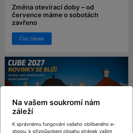
Změna otevírací doby – od
července máme o sobotách
zavřeno
Číst článek
Na vašem soukromí nám
záleží
K správnému fungování vašeho oblíbeného e-
shopu, k přizpůsobení obsahu stránek vašim