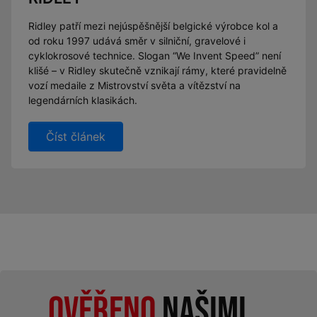
Ridley patří mezi nejúspěšnější belgické výrobce kol a
od roku 1997 udává směr v silniční, gravelové i
cyklokrosové technice. Slogan “We Invent Speed” není
klišé – v Ridley skutečně vznikají rámy, které pravidelně
vozí medaile z Mistrovství světa a vítězství na
legendárních klasikách.
Číst článek
Ověřeno
našimi