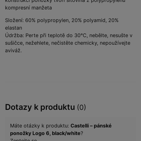
konstrukci ponožky tvoří síťovina z polypropylenu
kompresní manžeta
Složení: 60% polypropylen, 20% polyamid, 20%
elastan
Údržba: Perte při teplotě do 30°C, nebělte, nesušte v
sušičce, nežehlete, nečistěte chemicky, nepoužívejte
aviváž.
Dotazy k produktu
(0)
Máte otázky k produktu:
Castelli – pánské
ponožky Logo 6, black/white
?
Zeptejte se.