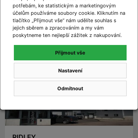
potřebám, ke statistickým a marketingovým
účelům používáme soubory cookie. Kliknutím na
CUBE 2027
tlačítko „Přijmout vše“ nám udělíte souhlas s
jejich sběrem a zpracováním a my vám
Novinky CUBE 2027 se blíží. Již brzy vám představíme
poskytneme ten nejlepší zážitek z nakupování.
novou kolekci.
Číst článek
Přijmout vše
Nastavení
Odmítnout
RIDLEY