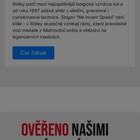
Ridley patří mezi nejúspěšnější belgické výrobce kol a
od roku 1997 udává směr v silniční, gravelové i
cyklokrosové technice. Slogan “We Invent Speed” není
klišé – v Ridley skutečně vznikají rámy, které pravidelně
vozí medaile z Mistrovství světa a vítězství na
legendárních klasikách.
Číst článek
Ověřeno
našimi