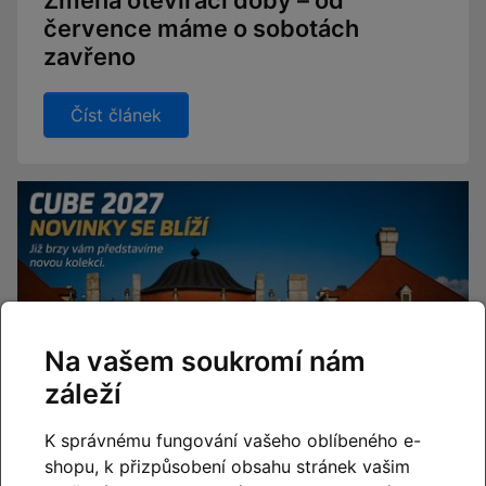
Změna otevírací doby – od
července máme o sobotách
zavřeno
Číst článek
Na vašem soukromí nám
záleží
K správnému fungování vašeho oblíbeného e-
shopu, k přizpůsobení obsahu stránek vašim