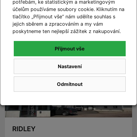
potřebám, ke statistickým a marketingovým
účelům používáme soubory cookie. Kliknutím na
CUBE 2027
tlačítko „Přijmout vše“ nám udělíte souhlas s
Novinky CUBE 2027 se blíží. Již brzy vám představíme
jejich sběrem a zpracováním a my vám
novou kolekci.
poskytneme ten nejlepší zážitek z nakupování.
Číst článek
Přijmout vše
Nastavení
Odmítnout
RIDLEY